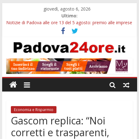
giovedì, agosto 6, 2026
Ultimo:
Notizie di Padova alle ore 13 del 5 agosto: premio alle imprese
green e stretta sull’acqua
Notizie di Padova alle ore 21: SIT torna all’utile, crescono le
auto nuove e concorsi comunali
Transizione 4.0, più tempo alle imprese del Padovano:
prorogate le comunicazioni sugli investimenti
Quando le dimissioni non fanno perdere la NASpI: le tutele
previste nei casi di violenza di genere
Malattie neurodegenerative, uno studio dell’Università di
Padova parte dall’infiammazione intestinale
Economia e Risparmio
Gascom replica: “Noi
corretti e trasparenti,