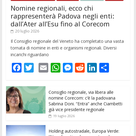
Nomine regionali, ecco chi
rappresenterà Padova negli enti:
dall’Ater all’Esu fino al Corecom
20 luglio 2026
Il Consiglio regionale del Veneto ha completato una vasta
tornata di nomine in enti e organismi regionali. Diversi
incarichi riguardano
F
T
E
W
M
R
Li
C
ac
w
m
h
e
e
n
o
e
itt
ai
at
ss
d
k
n
Consiglio regionale, via libera alle
b
er
l
s
e
di
e
di
nomine Corecom: c’è la padovana
o
A
n
t
dI
vi
Sabrina Doni. “Entra” anche Ciambetti
già vice presidente regionale
o
p
g
n
di
19 luglio 2026
k
p
er
Holding autostradale, Europa Verde: