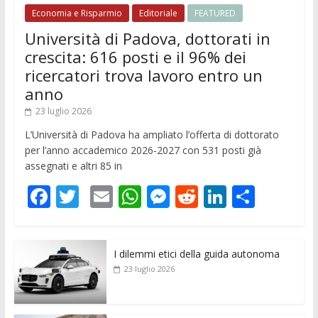
Economia e Risparmio
Editoriale
FEATURED
Università di Padova, dottorati in
crescita: 616 posti e il 96% dei
ricercatori trova lavoro entro un
anno
23 luglio 2026
L’Università di Padova ha ampliato l’offerta di dottorato
per l’anno accademico 2026-2027 con 531 posti già
assegnati e altri 85 in
F
T
E
W
M
R
Li
C
ac
w
m
h
e
e
n
o
e
itt
ai
at
ss
d
k
n
I dilemmi etici della guida autonoma
b
er
l
s
e
di
e
di
23 luglio 2026
o
A
n
t
dI
vi
o
p
g
n
di