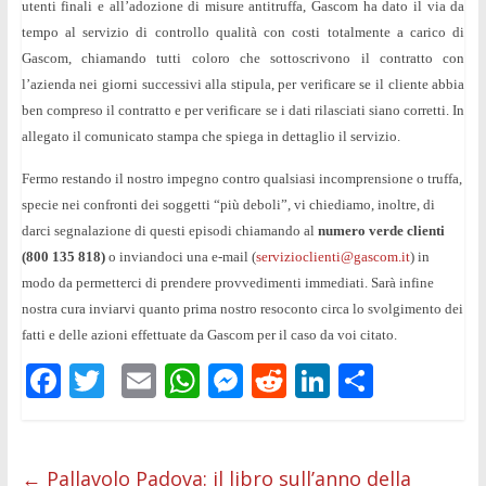
utenti finali e all’adozione di misure antitruffa, Gascom ha dato il via da
tempo al servizio di controllo qualità con costi totalmente a carico di
Gascom, chiamando tutti coloro che sottoscrivono il contratto con
l’azienda nei giorni successivi alla stipula, per verificare se il cliente abbia
ben compreso il contratto e per verificare se i dati rilasciati siano corretti. In
allegato il comunicato stampa che spiega in dettaglio il servizio.
Fermo restando il nostro impegno contro qualsiasi incomprensione o truffa,
specie nei confronti dei soggetti “più deboli”, vi chiediamo, inoltre, di
darci segnalazione di questi episodi chiamando al
numero verde clienti
(800 135 818)
o inviandoci una e-mail (
servizioclienti@gascom.it
) in
modo da permetterci di prendere provvedimenti immediati. Sarà infine
nostra cura inviarvi quanto prima nostro resoconto circa lo svolgimento dei
fatti e delle azioni effettuate da Gascom per il caso da voi citato.
F
T
E
W
M
R
Li
C
ac
w
m
h
e
e
n
o
e
itt
ai
at
ss
d
k
n
b
er
l
s
e
di
e
di
←
Pallavolo Padova: il libro sull’anno della