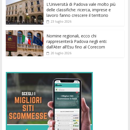
k
p
er
L’Università di Padova vale molto più
delle classifiche: ricerca, imprese e
lavoro fanno crescere il territorio
23 luglio 2026
Nomine regionali, ecco chi
rappresenterà Padova negli enti:
dall’Ater all’Esu fino al Corecom
20 luglio 2026