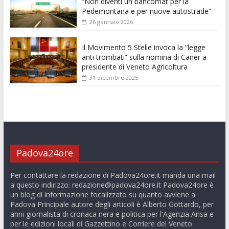
“Non diventi un bancomat per la
Pedemontana e per nuove autostrade”
26 gennaio 2026
Il Movimento 5 Stelle invoca la “legge
anti trombati” sulla nomina di Caner a
presidente di Veneto Agricoltura
31 dicembre 2025
Padova24ore
Per contattare la redazione di Padova24ore.it manda una mail
a questo indirizzo:
redazione@padova24ore.it
Padova24ore è
un blog di informazione focalizzato su quanto avviene a
Padova Principale autore degli articoli è Alberto Gottardo, per
anni giornalista di cronaca nera e politica per l'Agenzia Ansa e
per le edizioni locali di Gazzettino e Corriere del Veneto