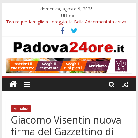
domenica, agosto 9, 2026
Ultimo:
Teatro per famiglie a Loreggia, la Bella Addormentata arriva
sul palco domenica sera
Galleria Cavour, cento opere di Diana Migliorato tra colore,
poesia e musica a Padova
Cinema Arena Romana, stasera la commedia di Antonio
Albanese sotto le stelle a Padova
Campo San Martino, il Museo della civiltà contadina apre gratis
durante la sagra
Notizie di Padova alle ore 10: Notte del Volo sold out, Tribano
e festa oggi a Teolo
Attualità
Giacomo Visentin nuova
firma del Gazzettino di