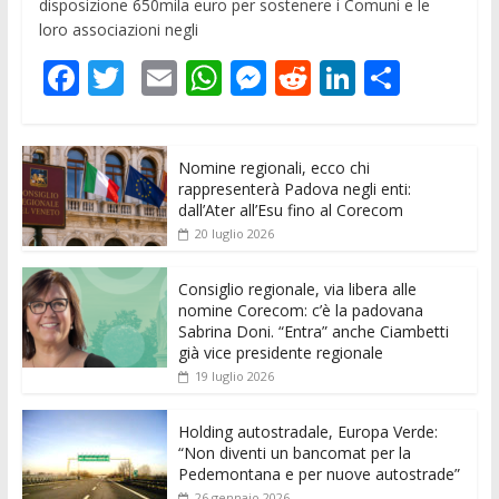
disposizione 650mila euro per sostenere i Comuni e le
loro associazioni negli
F
T
E
W
M
R
Li
C
ac
w
m
h
e
e
n
o
e
itt
ai
at
ss
d
k
n
Nomine regionali, ecco chi
b
er
l
s
e
di
e
di
rappresenterà Padova negli enti:
o
A
n
t
dI
vi
dall’Ater all’Esu fino al Corecom
20 luglio 2026
o
p
g
n
di
k
p
er
Consiglio regionale, via libera alle
nomine Corecom: c’è la padovana
Sabrina Doni. “Entra” anche Ciambetti
già vice presidente regionale
19 luglio 2026
Holding autostradale, Europa Verde:
“Non diventi un bancomat per la
Pedemontana e per nuove autostrade”
26 gennaio 2026