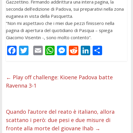
Gazzettino. Firmando addirittura una intera pagina, la
seconda dell’edizione di Padova, sui preparativi nella zona
euganea in vista della Pasquetta.
“Non mi aspettavo che i miei due pezzi finissero nella
pagina di apertura del quotidiano di Pasqua – spiega
Giacomo Visentin -, sono molto contento”.
F
T
E
W
M
R
Li
C
ac
w
m
h
e
e
n
o
e
itt
ai
at
ss
d
k
n
b
er
l
s
e
di
e
di
←
Play off challenge: Kioene Padova batte
Ravenna 3-1
o
A
n
t
dI
vi
o
p
g
n
di
k
p
er
Quando l’autore del reato è italiano, allora
scattano i però: due pesi e due misure di
fronte alla morte del giovane Ihab
→