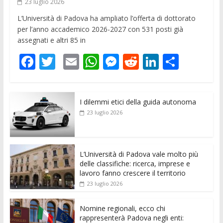
23 luglio 2026
L’Università di Padova ha ampliato l’offerta di dottorato
per l’anno accademico 2026-2027 con 531 posti già
assegnati e altri 85 in
F
T
E
W
M
R
Li
C
ac
w
m
h
e
e
n
o
e
itt
ai
at
ss
d
k
n
I dilemmi etici della guida autonoma
b
er
l
s
e
di
e
di
23 luglio 2026
o
A
n
t
dI
vi
o
p
g
n
di
k
p
er
L’Università di Padova vale molto più
delle classifiche: ricerca, imprese e
lavoro fanno crescere il territorio
23 luglio 2026
Nomine regionali, ecco chi
rappresenterà Padova negli enti: