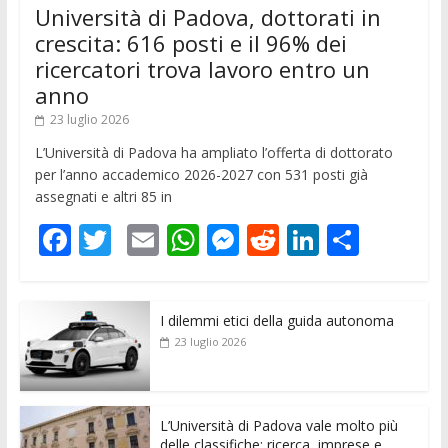
Università di Padova, dottorati in
crescita: 616 posti e il 96% dei
ricercatori trova lavoro entro un
anno
23 luglio 2026
L’Università di Padova ha ampliato l’offerta di dottorato
per l’anno accademico 2026-2027 con 531 posti già
assegnati e altri 85 in
F
T
E
W
M
R
Li
C
ac
w
m
h
e
e
n
o
e
itt
ai
at
ss
d
k
n
I dilemmi etici della guida autonoma
b
er
l
s
e
di
e
di
23 luglio 2026
o
A
n
t
dI
vi
o
p
g
n
di
k
p
er
L’Università di Padova vale molto più
delle classifiche: ricerca, imprese e