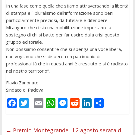
In una fase come quella che stiamo attraversando la libertà
di stampa e il pluralismo dell’informazione sono beni
particolarmente preziosi, da tutelare e difendere.
Mi auguro che ci sia una mobilitazione importante a
sostegno di chi si batte per far uscire dalla crisi questo
gruppo editoriale.
Non possiamo consentire che si spenga una voce libera,
non vogliamo che si disperda un patrimonio di
professionalità che in questi anni è cresciuto e si è radicato
nel nostro territorio”.
Flavio Zanonato
Sindaco di Padova
F
T
E
W
M
R
Li
C
ac
w
m
h
e
e
n
o
e
itt
ai
at
ss
d
k
n
b
er
l
s
e
di
e
di
←
Premio Montegrande: il 2 agosto serata di