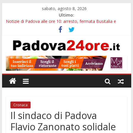
sabato, agosto 8, 2026
Ultimo:
Notizie di Padova alle ore 10: arresto, fermata Busitalia e
tregua dal caldo
Notizie di Padova alle ore 23: maltrattamenti, arresto a
Limena e progetto Cool Shop
Bando sicurezza urbana Veneto: 650mila euro per Comuni e
Polizie locali
Sicurezza esodo estivo Padova: più controlli su strade, stazioni
e treni
Bonus trasporto pubblico Veneto: 200 euro per l’abbonamento
annuale
Cronaca
Il sindaco di Padova
Flavio Zanonato solidale