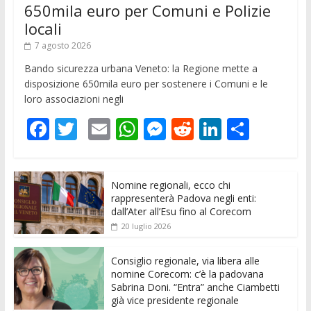
650mila euro per Comuni e Polizie
locali
7 agosto 2026
Bando sicurezza urbana Veneto: la Regione mette a
disposizione 650mila euro per sostenere i Comuni e le
loro associazioni negli
F
T
E
W
M
R
Li
C
ac
w
m
h
e
e
n
o
e
itt
ai
at
ss
d
k
n
Nomine regionali, ecco chi
b
er
l
s
e
di
e
di
rappresenterà Padova negli enti:
o
A
n
t
dI
vi
dall’Ater all’Esu fino al Corecom
20 luglio 2026
o
p
g
n
di
k
p
er
Consiglio regionale, via libera alle
nomine Corecom: c’è la padovana
Sabrina Doni. “Entra” anche Ciambetti
già vice presidente regionale