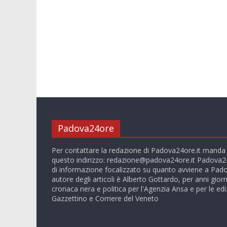
Padova24ore
Per contattare la redazione di Padova24ore.it manda
questo indirizzo:
redazione@padova24ore.it
Padova24
di informazione focalizzato su quanto avviene a Pado
autore degli articoli è Alberto Gottardo, per anni giorn
cronaca nera e politica per l'Agenzia Ansa e per le ediz
Gazzettino e Corriere del Veneto