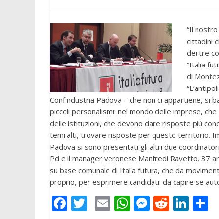
“Il nostro
cittadini 
dei tre c
“Italia fu
di Montez
“L’antipol
Confindustria Padova – che non ci appartiene, si b
piccoli personalismi: nel mondo delle imprese, c
delle istituzioni, che devono dare risposte più conc
temi alti, trovare risposte per questo territorio. Im
Padova si sono presentati gli altri due coordinatori 
Pd e il manager veronese Manfredi Ravetto, 37 anni. 
su base comunale di Italia futura, che da movimen
proprio, per esprimere candidati: da capire se a
F
T
E
W
M
R
Li
C
ac
w
m
h
e
e
n
o