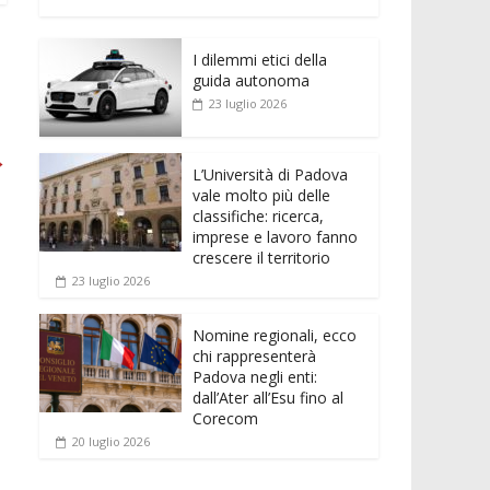
e
itt
ai
at
ss
d
n
o
b
er
l
s
e
di
k
n
o
A
n
t
I dilemmi etici della
e
di
guida autonoma
o
p
g
dI
vi
23 luglio 2026
k
p
er
n
di
→
L’Università di Padova
vale molto più delle
classifiche: ricerca,
imprese e lavoro fanno
crescere il territorio
23 luglio 2026
Nomine regionali, ecco
chi rappresenterà
Padova negli enti:
dall’Ater all’Esu fino al
Corecom
20 luglio 2026