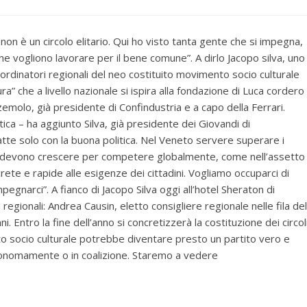
 non è un circolo elitario. Qui ho visto tanta gente che si impegna,
che vogliono lavorare per il bene comune”. A dirlo Jacopo silva, uno
oordinatori regionali del neo costituito movimento socio culturale
tura” che a livello nazionale si ispira alla fondazione di Luca cordero
emolo, già presidente di Confindustria e a capo della Ferrari.
itica – ha aggiunto Silva, già presidente dei Giovandi di
atte solo con la buona politica. Nel Veneto servere superare i
he devono crescere per competere globalmente, come nell’assetto
rete e rapide alle esigenze dei cittadini. Vogliamo occuparci di
pegnarci”. A fianco di Jacopo Silva oggi all’hotel Sheraton di
regionali: Andrea Causin, eletto consigliere regionale nelle fila del
Entro la fine dell’anno si concretizzerà la costituzione dei circol
to socio culturale potrebbe diventare presto un partito vero e
utonomamente o in coalizione. Staremo a vedere