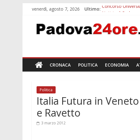
venerdì, agosto 7, 2026
Ultimo:
Concorso Universit
Notizie di Padova a
Slow Looking agli 
Notizie di Padova a
Orto Botanico Pado
CRONACA
POLITICA
ECONOMIA
A
Politica
Italia Futura in Veneto
e Ravetto
3 marzo 2012