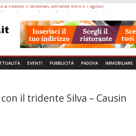
à di Padova: 5 funzionari, domande entro il 7 agosto
lle ore 10: arresto, fermata Busitalia e tregua dal caldo
Eremitani: un’ora per osservare davvero un’opera
lle ore 21: lavoratore morto, credito sul gasolio e IA nei Comuni
va: visite ed escursioni fino a settembre
TTUALITÀ
EVENTI
PUBBLICITÀ
PADOVA
IMMOBILIARE
 con il tridente Silva – Causin