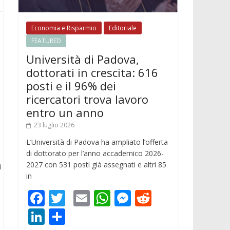
Economia e Risparmio
Editoriale
FEATURED
Università di Padova,
dottorati in crescita: 616
posti e il 96% dei
ricercatori trova lavoro
entro un anno
23 luglio 2026
L’Università di Padova ha ampliato l’offerta
di dottorato per l’anno accademico 2026-
2027 con 531 posti già assegnati e altri 85
i
in
F
T
E
W
M
R
ac
w
m
h
e
e
Li
C