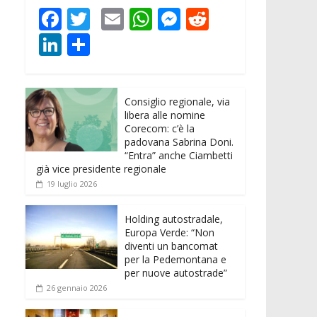
F
T
E
W
M
R
ac
w
m
h
e
e
Li
C
e
itt
ai
at
ss
d
n
o
b
er
l
s
e
di
k
n
o
A
n
t
Consiglio regionale, via
e
di
libera alle nomine
o
p
g
dI
vi
Corecom: c’è la
padovana Sabrina Doni.
k
p
er
n
di
“Entra” anche Ciambetti
già vice presidente regionale
19 luglio 2026
Holding autostradale,
Europa Verde: “Non
diventi un bancomat
per la Pedemontana e
per nuove autostrade”
26 gennaio 2026