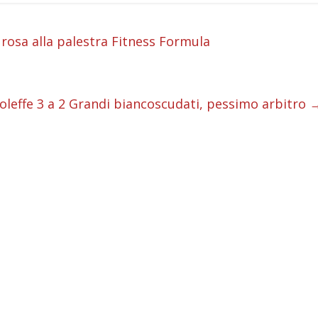
i
rosa alla palestra Fitness Formula
i
i
oleffe 3 a 2 Grandi biancoscudati, pessimo arbitro