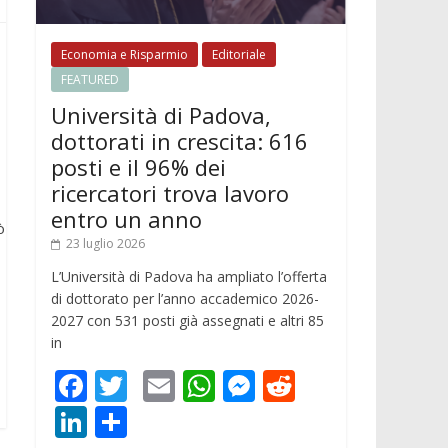
Economia e Risparmio
Editoriale
FEATURED
Università di Padova,
dottorati in crescita: 616
posti e il 96% dei
ricercatori trova lavoro
entro un anno
ò
23 luglio 2026
L’Università di Padova ha ampliato l’offerta
di dottorato per l’anno accademico 2026-
2027 con 531 posti già assegnati e altri 85
in
F
T
E
W
M
R
ac
w
m
h
e
e
Li
C