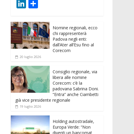
ac
w
m
h
e
e
Li
C
e
itt
ai
at
ss
d
n
o
b
er
l
s
e
di
k
n
o
A
n
t
Nomine regionali, ecco
e
di
chi rappresenterà
o
p
g
dI
vi
Padova negli enti:
dall’Ater all’Esu fino al
k
p
er
n
di
Corecom
20 luglio 2026
Consiglio regionale, via
libera alle nomine
Corecom: c’è la
padovana Sabrina Doni.
“Entra” anche Ciambetti
già vice presidente regionale
19 luglio 2026
Holding autostradale,
Europa Verde: “Non
diventi un bancomat