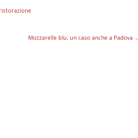
i
ristorazione
i
i
Mozzarelle blu, un caso anche a Padova