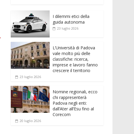
e
itt
ai
at
ss
d
n
o
b
er
l
s
e
di
k
n
o
A
n
t
I dilemmi etici della
e
di
guida autonoma
o
p
g
dI
vi
23 luglio 2026
k
p
er
→
n
di
L’Università di Padova
vale molto più delle
classifiche: ricerca,
imprese e lavoro fanno
crescere il territorio
23 luglio 2026
Nomine regionali, ecco
chi rappresenterà
Padova negli enti:
dall’Ater all’Esu fino al
Corecom
20 luglio 2026