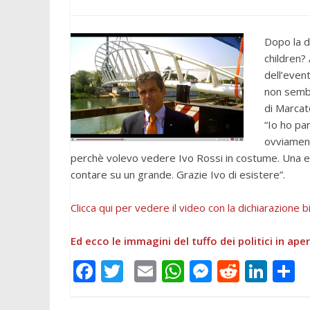
Dopo la d
children?
dell’even
non sembr
di Marcat
“Io ho pa
ovviament
perchè volevo vedere Ivo Rossi in costume. Una e
contare su un grande. Grazie Ivo di esistere”.
Clicca qui per vedere il video con la dichiarazione 
Ed ecco le immagini del tuffo dei politici in ape
F
T
E
W
M
R
Li
C
ac
w
m
h
e
e
n
o