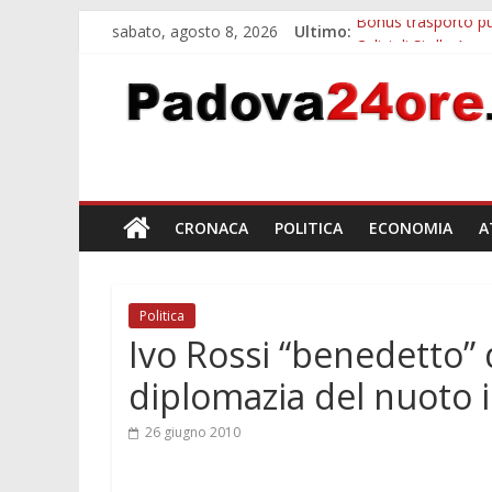
sabato, agosto 8, 2026
Ultimo:
Bonus trasporto pu
Calici di Stelle Ar
Notizie di Padova 
Bando sicurezza ur
Sicurezza esodo est
CRONACA
POLITICA
ECONOMIA
A
Politica
Ivo Rossi “benedetto”
diplomazia del nuoto 
26 giugno 2010