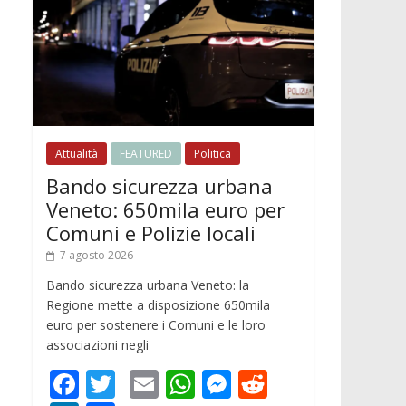
Attualità
FEATURED
Politica
Bando sicurezza urbana
Veneto: 650mila euro per
Comuni e Polizie locali
7 agosto 2026
Bando sicurezza urbana Veneto: la
Regione mette a disposizione 650mila
euro per sostenere i Comuni e le loro
associazioni negli
F
T
E
W
M
R