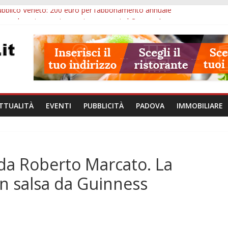
bblico Veneto: 200 euro per l’abbonamento annuale
zergrande: astronomia, musica e sapori al Casone Azzurro
alle ore 23: maltrattamenti, arresto a Limena e progetto Cool Shop
bana Veneto: 650mila euro per Comuni e Polizie locali
ivo Padova: più controlli su strade, stazioni e treni
TTUALITÀ
EVENTI
PUBBLICITÀ
PADOVA
IMMOBILIARE
 da Roberto Marcato. La
in salsa da Guinness