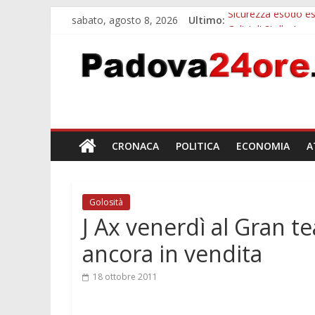
sabato, agosto 8, 2026
Ultimo:
Sicurezza esodo est
Calici di Stelle Ar
Notizie di Padova a
Notizie di Padova 
Bando sicurezza ur
CRONACA
POLITICA
ECONOMIA
A
Golosità
J Ax venerdì al Gran te
ancora in vendita
18 ottobre 2011