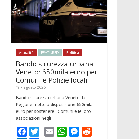
Attualità
FEATURED
Politica
Bando sicurezza urbana
Veneto: 650mila euro per
Comuni e Polizie locali
7 agosto 2026
Bando sicurezza urbana Veneto: la
Regione mette a disposizione 650mila
euro per sostenere i Comuni e le loro
associazioni negli
F
T
E
W
M
R