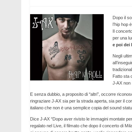
Dopo il so
l’hip hop 
Il concert
per una lu
e poi dei
Negli ulti
all’insegu
tradizional
Fatto sta 
J-AX non s
E senza dubbio, a proposito di “altri”, occorre ricono
ringraziare J-AX sia per la strada aperta, sia per il
italiano che non è una semplice copia del sound statu
Dice J-AX “Dopo aver rivisto le immagini montate per i
regalato nel Live, il filmato che dopo il concerto di Mi