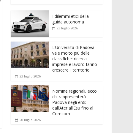
e
itt
ai
at
ss
d
n
o
e
b
er
l
s
e
di
k
n
o
A
n
t
I dilemmi etici della
e
di
guida autonoma
o
p
g
dI
vi
23 luglio 2026
k
p
er
n
di
L’Università di Padova
vale molto più delle
classifiche: ricerca,
imprese e lavoro fanno
crescere il territorio
23 luglio 2026
Nomine regionali, ecco
chi rappresenterà
Padova negli enti:
dall’Ater all’Esu fino al
Corecom
20 luglio 2026