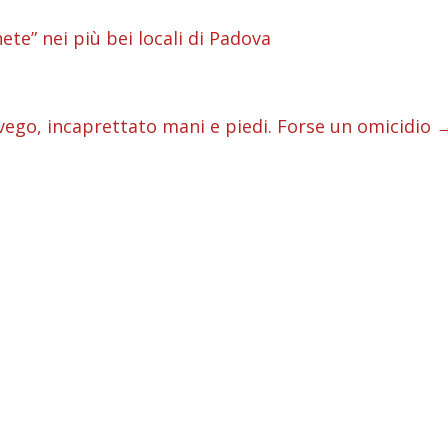
i
ete” nei più bei locali di Padova
i
i
vego, incaprettato mani e piedi. Forse un omicidio