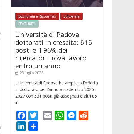
Economia e Risparmio
Editoriale
FEATURED
,
Università di Padova,
dottorati in crescita: 616
posti e il 96% dei
ricercatori trova lavoro
entro un anno
23 luglio 2026
L’Università di Padova ha ampliato l’offerta
di dottorato per l’anno accademico 2026-
2027 con 531 posti già assegnati e altri 85
in
F
T
E
W
M
R
ac
w
m
h
e
e
Li
C
i