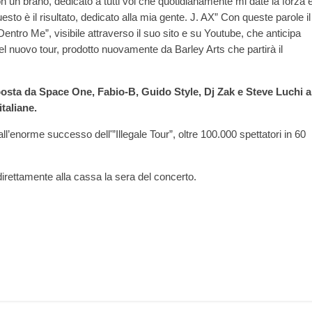
n un brano, dedicato a tutti voi che quotidianamente mi date la forza 
to è il risultato, dedicato alla mia gente. J. AX” Con queste parole il
“Dentro Me”, visibile attraverso il suo sito e su Youtube, che anticipa
del nuovo tour, prodotto nuovamente da Barley Arts che partirà il
ta da Space One, Fabio-B, Guido Style, Dj Zak e Steve Luchi a
italiane.
l’enorme successo dell'”Illegale Tour”, oltre 100.000 spettatori in 60
 direttamente alla cassa la sera del concerto.