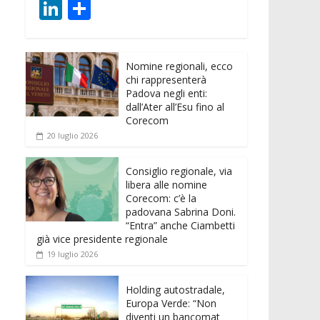
ac
w
m
h
e
e
Li
C
e
itt
ai
at
ss
d
n
o
b
er
l
s
e
di
k
n
o
A
n
t
Nomine regionali, ecco
e
di
chi rappresenterà
o
p
g
dI
vi
Padova negli enti:
dall’Ater all’Esu fino al
k
p
er
n
di
Corecom
20 luglio 2026
Consiglio regionale, via
libera alle nomine
Corecom: c’è la
padovana Sabrina Doni.
“Entra” anche Ciambetti
già vice presidente regionale
19 luglio 2026
Holding autostradale,
Europa Verde: “Non
diventi un bancomat