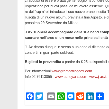
ci accusa di essere brutta gente, voglio rispondere co
l’ispirazione per nuovi passi da muovere assieme. Ques
re del “rap n’roll introduce il suo nuovo brano inedito 
l’uscita di un nuovo album, prevista a fine Agosto, e 
prossimo 29 Settembre da Milano.
J.Ax suonerà accompagnato dalla sua band compos
suonare nell’arco di un mese nelle principali città 
J. Ax ritorna dunque in scena a un anno di distanza dal
concerti, in gran parte sold-out.
Biglietti in prevendita
a partire da € 25 o disponibili
Per informazioni
www.granteatrogeox.com
Info 02 76113055
www.barleyarts.com
www.j-ax.it
F
T
E
W
M
R
Li
C
ac
w
m
h
e
e
n
o