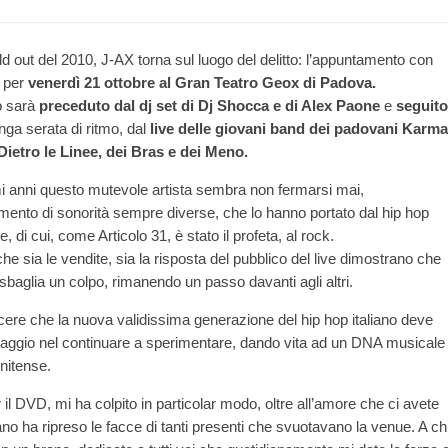
ld out del 2010, J-AX torna sul luogo del delitto: l’appuntamento con
è per
venerdì 21 ottobre al Gran Teatro Geox di Padova.
o sarà
preceduto dal dj set di Dj Shocca e di Alex Paone
e
seguito
nga serata di ritmo, dal
live delle giovani band dei padovani Karma
 Dietro le Linee, dei Bras e dei Meno.
mi anni questo mutevole artista sembra non fermarsi mai,
imento di sonorità sempre diverse, che lo hanno portato dal hip hop
e, di cui, come Articolo 31, è stato il profeta, al rock.
che sia le vendite, sia la risposta del pubblico del live dimostrano che
baglia un colpo, rimanendo un passo davanti agli altri.
scere che la nuova validissima generazione del hip hop italiano deve
 coraggio nel continuare a sperimentare, dando vita ad un DNA musicale
nitense.
l DVD, mi ha colpito in particolar modo, oltre all’amore che ci avete
lano ha ripreso le facce di tanti presenti che svuotavano la venue. A ch