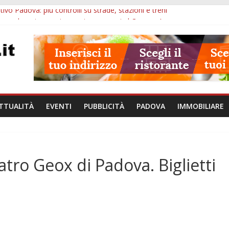
ivo Padova: più controlli su strade, stazioni e treni
zergrande: astronomia, musica e sapori al Casone Azzurro
lle ore 10: censimento a Monselice, arresto antidroga e siccità
alle ore 23: maltrattamenti, arresto a Limena e progetto Cool Shop
bana Veneto: 650mila euro per Comuni e Polizie locali
TTUALITÀ
EVENTI
PUBBLICITÀ
PADOVA
IMMOBILIARE
atro Geox di Padova. Biglietti