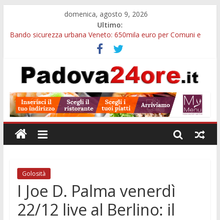
domenica, agosto 9, 2026
Ultimo:
Bando sicurezza urbana Veneto: 650mila euro per Comuni e
Polizie locali
Restauro 2026, chiuse le domande: 2,5 milioni per formare
nuove competenze in Veneto
Calici di Stelle Arzergrande: astronomia, musica e sapori al
Casone Azzurro
Notizie di Padova alle ore 10: censimento a Monselice, arresto
antidroga e siccità
Notizie di Padova alle ore 23: maltrattamenti, arresto a
Limena e progetto Cool Shop
Golosità
I Joe D. Palma venerdì
22/12 live al Berlino: il