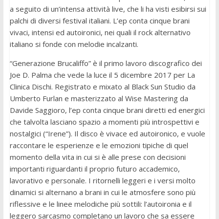
a seguito di un’intensa attività live, che li ha visti esibirsi sui
palchi di diversi festival italiani. L’ep conta cinque brani
vivaci, intensi ed autoironici, nei quali il rock alternativo
italiano si fonde con melodie incalzanti.
“
Generazione Brucaliffo” è il primo lavoro discografico dei
Joe D. Palma che vede la luce il 5 dicembre 2017 per La
Clinica Dischi. Registrato e mixato al Black Sun Studio da
Umberto Furlan e masterizzato al Wise Mastering da
Davide Saggioro, l’ep conta cinque brani diretti ed energici
che talvolta lasciano spazio a momenti più introspettivi e
nostalgici (“Irene”). Il disco è vivace ed autoironico, e vuole
raccontare le esperienze e le emozioni tipiche di quel
momento della vita in cui si è alle prese con decisioni
importanti riguardanti il proprio futuro accademico,
lavorativo e personale. I ritornelli leggeri e i versi molto
dinamici si alternano a brani in cui le atmosfere sono più
riflessive e le linee melodiche più sottili: l’autoironia e il
leggero sarcasmo completano un lavoro che sa essere