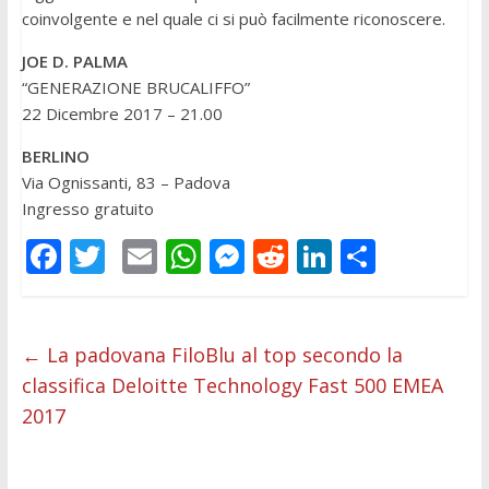
coinvolgente e nel quale ci si può facilmente riconoscere.
JOE D. PALMA
“GENERAZIONE BRUCALIFFO”
22 Dicembre 2017 – 21.00
BERLINO
Via Ognissanti, 83 – Padova
Ingresso gratuito
F
T
E
W
M
R
Li
C
ac
w
m
h
e
e
n
o
e
itt
ai
at
ss
d
k
n
b
er
l
s
e
di
e
di
←
La padovana FiloBlu al top secondo la
classifica Deloitte Technology Fast 500 EMEA
o
A
n
t
dI
vi
2017
o
p
g
n
di
k
p
er