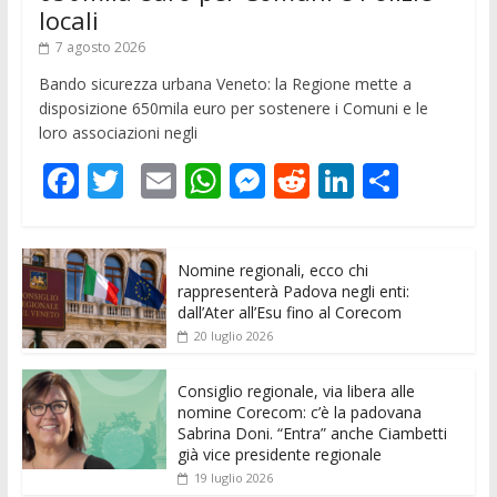
locali
7 agosto 2026
Bando sicurezza urbana Veneto: la Regione mette a
disposizione 650mila euro per sostenere i Comuni e le
loro associazioni negli
F
T
E
W
M
R
Li
C
ac
w
m
h
e
e
n
o
e
itt
ai
at
ss
d
k
n
Nomine regionali, ecco chi
b
er
l
s
e
di
e
di
rappresenterà Padova negli enti:
o
A
n
t
dI
vi
dall’Ater all’Esu fino al Corecom
20 luglio 2026
o
p
g
n
di
k
p
er
Consiglio regionale, via libera alle
nomine Corecom: c’è la padovana
Sabrina Doni. “Entra” anche Ciambetti
già vice presidente regionale
19 luglio 2026