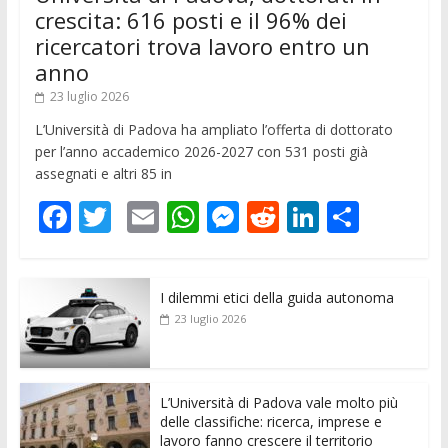
crescita: 616 posti e il 96% dei
ricercatori trova lavoro entro un
anno
23 luglio 2026
L’Università di Padova ha ampliato l’offerta di dottorato
per l’anno accademico 2026-2027 con 531 posti già
assegnati e altri 85 in
F
T
E
W
M
R
Li
C
ac
w
m
h
e
e
n
o
e
itt
ai
at
ss
d
k
n
I dilemmi etici della guida autonoma
b
er
l
s
e
di
e
di
23 luglio 2026
o
A
n
t
dI
vi
o
p
g
n
di
k
p
er
L’Università di Padova vale molto più
delle classifiche: ricerca, imprese e
lavoro fanno crescere il territorio