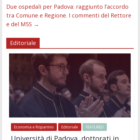
Due ospedali per Padova: raggiunto l’accordo
tra Comune e Regione. I commenti del Rettore
e del M5S
→
Editoriale
Economia e Risparmio
Editoriale
FEATURED
Università di Padova, dottorati in