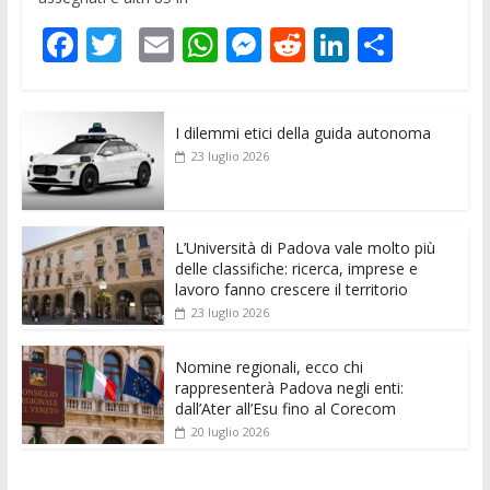
F
T
E
W
M
R
Li
C
ac
w
m
h
e
e
n
o
e
itt
ai
at
ss
d
k
n
I dilemmi etici della guida autonoma
b
er
l
s
e
di
e
di
23 luglio 2026
o
A
n
t
dI
vi
o
p
g
n
di
k
p
er
L’Università di Padova vale molto più
delle classifiche: ricerca, imprese e
lavoro fanno crescere il territorio
23 luglio 2026
Nomine regionali, ecco chi
rappresenterà Padova negli enti:
dall’Ater all’Esu fino al Corecom
20 luglio 2026