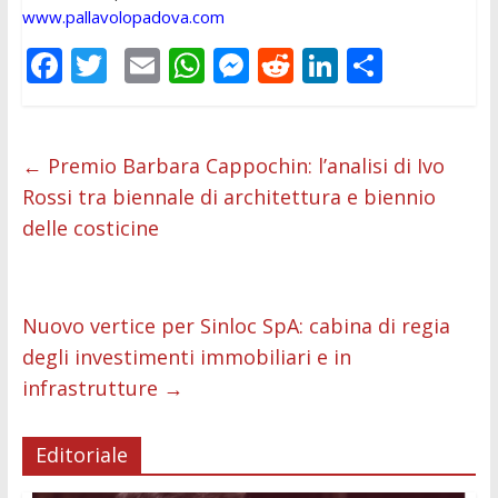
www.pallavolopadova.com
F
T
E
W
M
R
Li
C
ac
w
m
h
e
e
n
o
e
itt
ai
at
ss
d
k
n
b
er
l
s
e
di
e
di
←
Premio Barbara Cappochin: l’analisi di Ivo
Rossi tra biennale di architettura e biennio
o
A
n
t
dI
vi
delle costicine
o
p
g
n
di
k
p
er
Nuovo vertice per Sinloc SpA: cabina di regia
degli investimenti immobiliari e in
infrastrutture
→
Editoriale