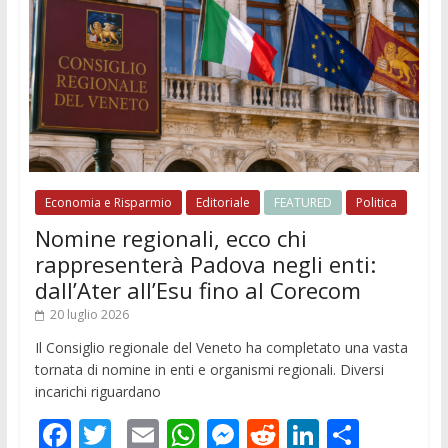
Economia e Risparmio
Editoriale
FEATURED
Politica
Nomine regionali, ecco chi
rappresenterà Padova negli enti:
dall’Ater all’Esu fino al Corecom
20 luglio 2026
Il Consiglio regionale del Veneto ha completato una vasta
tornata di nomine in enti e organismi regionali. Diversi
incarichi riguardano
F
T
E
W
M
R
Li
C