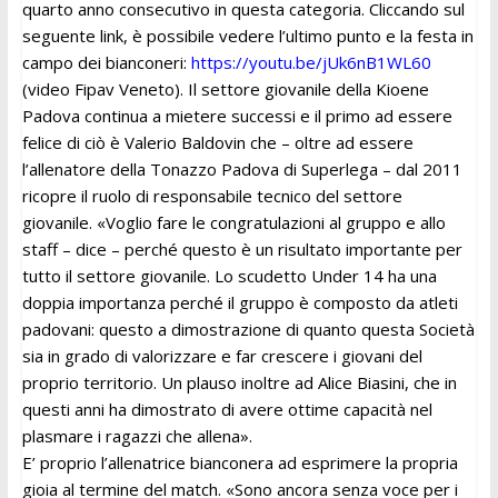
quarto anno consecutivo in questa categoria. Cliccando sul
seguente link, è possibile vedere l’ultimo punto e la festa in
campo dei bianconeri:
https://youtu.be/jUk6nB1WL60
(video Fipav Veneto). Il settore giovanile della Kioene
Padova continua a mietere successi e il primo ad essere
felice di ciò è Valerio Baldovin che – oltre ad essere
l’allenatore della Tonazzo Padova di Superlega – dal 2011
ricopre il ruolo di responsabile tecnico del settore
giovanile. «Voglio fare le congratulazioni al gruppo e allo
staff – dice – perché questo è un risultato importante per
tutto il settore giovanile. Lo scudetto Under 14 ha una
doppia importanza perché il gruppo è composto da atleti
padovani: questo a dimostrazione di quanto questa Società
sia in grado di valorizzare e far crescere i giovani del
proprio territorio. Un plauso inoltre ad Alice Biasini, che in
questi anni ha dimostrato di avere ottime capacità nel
plasmare i ragazzi che allena».
E’ proprio l’allenatrice bianconera ad esprimere la propria
gioia al termine del match. «Sono ancora senza voce per i