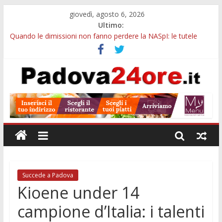
giovedì, agosto 6, 2026
Ultimo:
Quando le dimissioni non fanno perdere la NASpI: le tutele
previste nei casi di violenza di genere
Ferragosto in Prato della Valle, da Tracy Spencer a Valeria
Rossi: musica e fuochi
Notizie di Padova ore 10: Hiroshima, nuovo corso MedTech,
viabilità e imprese sui mercati esteri
Notizie di Padova alle ore 21: SIT torna all’utile, crescono le
auto nuove e concorsi comunali
Transizione 4.0, più tempo alle imprese del Padovano:
prorogate le comunicazioni sugli investimenti
Succede a Padova
Kioene under 14
campione d’Italia: i talenti