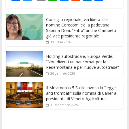
ac
w
m
h
e
e
n
o
e
itt
ai
at
ss
d
k
n
Consiglio regionale, via libera alle
b
er
l
s
e
di
e
di
nomine Corecom: c’è la padovana
o
A
n
t
dI
vi
Sabrina Doni. “Entra” anche Ciambetti
già vice presidente regionale
o
p
g
n
di
19 luglio 2026
k
p
er
Holding autostradale, Europa Verde:
“Non diventi un bancomat per la
Pedemontana e per nuove autostrade”
26 gennaio 2026
Il Movimento 5 Stelle invoca la “legge
anti trombati” sulla nomina di Caner a
presidente di Veneto Agricoltura
31 dicembre 2025