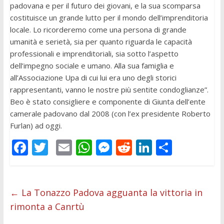
padovana e per il futuro dei giovani, e la sua scomparsa
costituisce un grande lutto per il mondo dell’imprenditoria
locale. Lo ricorderemo come una persona di grande
umanità e serietà, sia per quanto riguarda le capacità
professionali e imprenditoriali, sia sotto l’aspetto
dell’impegno sociale e umano. Alla sua famiglia e
all’Associazione Upa di cui lui era uno degli storici
rappresentanti, vanno le nostre più sentite condoglianze”.
Beo è stato consigliere e componente di Giunta dell’ente
camerale padovano dal 2008 (con l’ex presidente Roberto
Furlan) ad oggi.
F
T
E
W
M
R
Li
C
ac
w
m
h
e
e
n
o
e
itt
ai
at
ss
d
k
n
b
er
l
s
e
di
e
di
←
La Tonazzo Padova agguanta la vittoria in
rimonta a Canrtù
o
A
n
t
dI
vi