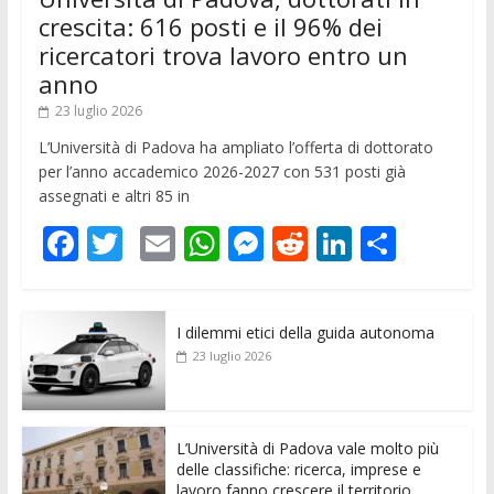
crescita: 616 posti e il 96% dei
ricercatori trova lavoro entro un
anno
23 luglio 2026
L’Università di Padova ha ampliato l’offerta di dottorato
per l’anno accademico 2026-2027 con 531 posti già
assegnati e altri 85 in
F
T
E
W
M
R
Li
C
ac
w
m
h
e
e
n
o
e
itt
ai
at
ss
d
k
n
I dilemmi etici della guida autonoma
b
er
l
s
e
di
e
di
23 luglio 2026
o
A
n
t
dI
vi
o
p
g
n
di
k
p
er
L’Università di Padova vale molto più
delle classifiche: ricerca, imprese e
lavoro fanno crescere il territorio