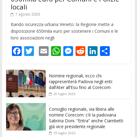
locali
7 agosto 2026
Bando sicurezza urbana Veneto: la Regione mette a
disposizione 650mila euro per sostenere i Comuni e le
loro associazioni negli
F
T
E
W
M
R
Li
C
ac
w
m
h
e
e
n
o
e
itt
ai
at
ss
d
k
n
Nomine regionali, ecco chi
b
er
l
s
e
di
e
di
rappresenterà Padova negli enti:
o
A
n
t
dI
vi
dall’Ater all’Esu fino al Corecom
20 luglio 2026
o
p
g
n
di
k
p
er
Consiglio regionale, via libera alle
nomine Corecom: c’è la padovana
Sabrina Doni. “Entra” anche Ciambetti
già vice presidente regionale
19 luglio 2026