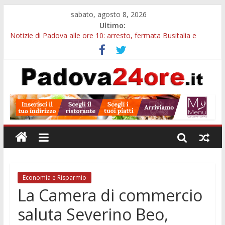
sabato, agosto 8, 2026
Ultimo:
Notizie di Padova alle ore 10: arresto, fermata Busitalia e
tregua dal caldo
Notizie di Padova alle ore 23: maltrattamenti, arresto a
Limena e progetto Cool Shop
Bando sicurezza urbana Veneto: 650mila euro per Comuni e
Polizie locali
Sicurezza esodo estivo Padova: più controlli su strade, stazioni
e treni
Bonus trasporto pubblico Veneto: 200 euro per l’abbonamento
annuale
Economia e Risparmio
La Camera di commercio
saluta Severino Beo,