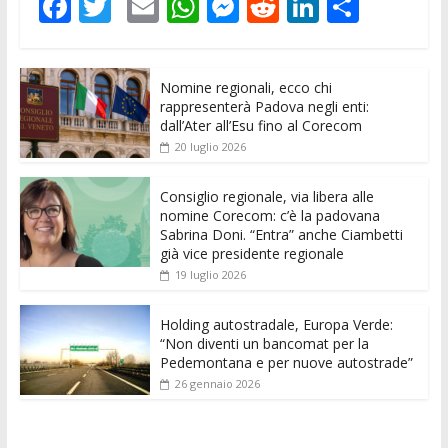
F
T
E
W
M
R
Li
C
ac
w
m
h
e
e
n
o
e
itt
ai
at
ss
d
k
n
Nomine regionali, ecco chi
b
er
l
s
e
di
e
di
rappresenterà Padova negli enti:
o
A
n
t
dI
vi
dall’Ater all’Esu fino al Corecom
20 luglio 2026
o
p
g
n
di
k
p
er
Consiglio regionale, via libera alle
nomine Corecom: c’è la padovana
Sabrina Doni. “Entra” anche Ciambetti
già vice presidente regionale
19 luglio 2026
Holding autostradale, Europa Verde:
“Non diventi un bancomat per la
Pedemontana e per nuove autostrade”
26 gennaio 2026