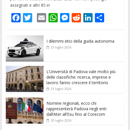
assegnati e altri 85 in
F
T
E
W
M
R
Li
C
ac
w
m
h
e
e
n
o
e
itt
ai
at
ss
d
k
n
I dilemmi etici della guida autonoma
b
er
l
s
e
di
e
di
23 luglio 2026
o
A
n
t
dI
vi
o
p
g
n
di
k
p
er
L’Università di Padova vale molto più
delle classifiche: ricerca, imprese e
lavoro fanno crescere il territorio
23 luglio 2026
Nomine regionali, ecco chi
rappresenterà Padova negli enti:
dall’Ater all’Esu fino al Corecom
20 luglio 2026