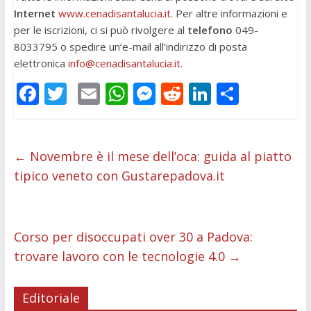
Internet
www.cenadisantalucia.it
. Per altre informazioni e
per le iscrizioni, ci si può rivolgere al
telefono
049-
8033795 o spedire un’e-mail all’indirizzo di posta
elettronica
info@cenadisantalucia.it
.
F
T
E
W
M
R
Li
C
ac
w
m
h
e
e
n
o
e
itt
ai
at
ss
d
k
n
b
er
l
s
e
di
e
di
←
Novembre è il mese dell’oca: guida al piatto
tipico veneto con Gustarepadova.it
o
A
n
t
dI
vi
o
p
g
n
di
k
p
er
Corso per disoccupati over 30 a Padova:
trovare lavoro con le tecnologie 4.0
→
Editoriale