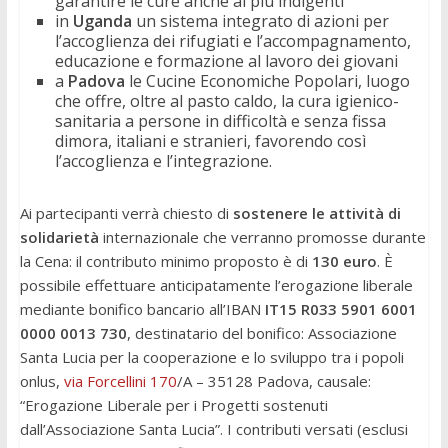
garantire le cure anche ai più indigenti
in
Uganda
un sistema integrato di azioni per
l’accoglienza dei rifugiati e l’accompagnamento,
educazione e formazione al lavoro dei giovani
a
Padova
le Cucine Economiche Popolari, luogo
che offre, oltre al pasto caldo, la cura igienico-
sanitaria a persone in difficoltà e senza fissa
dimora, italiani e stranieri, favorendo così
l’accoglienza e l’integrazione.
Ai partecipanti verrà chiesto di
sostenere le attività di
solidarietà
internazionale che verranno promosse durante
la Cena: il contributo minimo proposto è di
130 euro
. È
possibile effettuare anticipatamente l’erogazione liberale
mediante bonifico bancario all’IBAN
IT15 R033 5901 6001
0000 0013 730
, destinatario del bonifico: Associazione
Santa Lucia per la cooperazione e lo sviluppo tra i popoli
onlus,
via Forcellini 170
/A – 35128 Padova, causale:
“Erogazione Liberale per i Progetti sostenuti
dall’Associazione Santa Lucia”. I contributi versati (esclusi