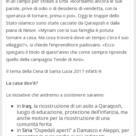
in un campo per sfollati a Erbil. Ricordiamo ancora le sue
parole, prive di odio o di desiderio di vendetta, con la
speranza di tornare, prima o poi». Oggi le truppe dello
Stato islamico sono state cacciate da Qaraqosh e dalla
piana di Ninive. «Myriam con la sua famiglia è potuta
tornare a casa. Ma cosa troverà dove un tempo c’era il suo
villaggio?», si chiede l’imprenditore padovano. «Ecco
spiegato il titolo di quest’anno che come sempre riprende
quello della campagna Tende di Avsi».
Il tema della Cena di Santa Lucia 2017 infatti è:
La casa dov’è?
Le iniziative che andremo a sostenere saranno:
in
Iraq
, la ricostruzione di un asilo a Qaraqosh,
luogo di educazione, protezione dell’infanzia, ma
anche motore per la ricostruzione di una
comunità ferita
in
Siria
“Ospedali aperti” a Damasco e Aleppo, per