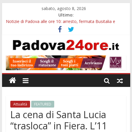
sabato, agosto 8, 2026
Ultimo:
Notizie di Padova alle ore 10: arresto, fermata Busitalia e
tregua dal caldo
Notizie di Padova alle ore 23: maltrattamenti, arresto a
Limena e progetto Cool Shop
Bando sicurezza urbana Veneto: 650mila euro per Comuni e
Polizie locali
Sicurezza esodo estivo Padova: più controlli su strade, stazioni
e treni
Bonus trasporto pubblico Veneto: 200 euro per l’abbonamento
annuale
Attualità
FEATURED
La cena di Santa Lucia
“trasloca” in Fiera. L’11