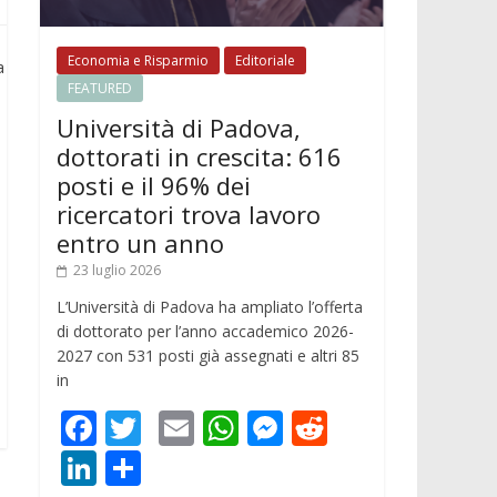
Economia e Risparmio
Editoriale
a
FEATURED
Università di Padova,
dottorati in crescita: 616
posti e il 96% dei
ricercatori trova lavoro
entro un anno
23 luglio 2026
L’Università di Padova ha ampliato l’offerta
di dottorato per l’anno accademico 2026-
2027 con 531 posti già assegnati e altri 85
in
F
T
E
W
M
R
ac
w
m
h
e
e
Li
C