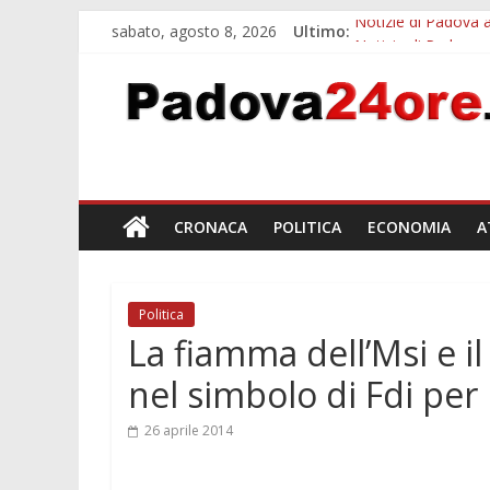
sabato, agosto 8, 2026
Ultimo:
Notizie di Padova a
Notizie di Padova 
Bando sicurezza ur
Sicurezza esodo est
Bonus trasporto pu
CRONACA
POLITICA
ECONOMIA
A
Politica
La fiamma dell’Msi e i
nel simbolo di Fdi per
26 aprile 2014