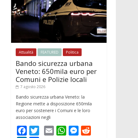
Attualità
FEATURED
Politica
Bando sicurezza urbana
Veneto: 650mila euro per
Comuni e Polizie locali
7 agosto 2026
Bando sicurezza urbana Veneto: la
Regione mette a disposizione 650mila
euro per sostenere i Comuni e le loro
associazioni negli
F
T
E
W
M
R