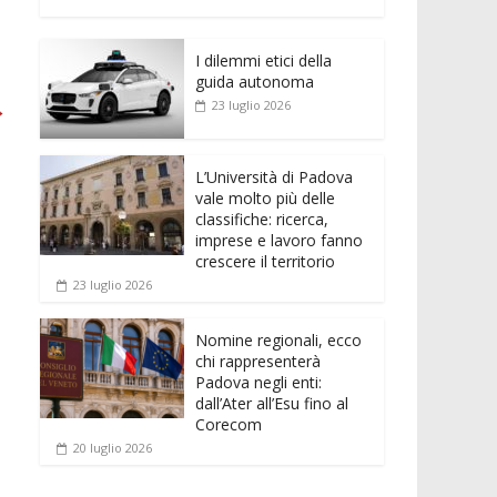
e
itt
ai
at
ss
d
n
o
b
er
l
s
e
di
k
n
o
A
n
t
I dilemmi etici della
e
di
guida autonoma
o
p
g
dI
vi
→
23 luglio 2026
k
p
er
n
di
L’Università di Padova
vale molto più delle
classifiche: ricerca,
imprese e lavoro fanno
crescere il territorio
23 luglio 2026
Nomine regionali, ecco
chi rappresenterà
Padova negli enti:
dall’Ater all’Esu fino al
Corecom
20 luglio 2026