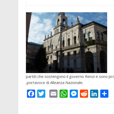
partiti che sostengono il governo Renzi e sono pront
,portavoce di Alleanza Nazionale.
F
T
E
W
M
R
Li
C
ac
w
m
h
e
e
n
o
e
itt
ai
at
ss
d
k
n