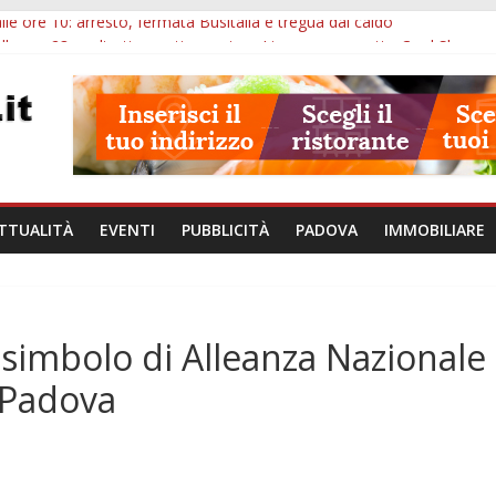
lle ore 10: arresto, fermata Busitalia e tregua dal caldo
alle ore 23: maltrattamenti, arresto a Limena e progetto Cool Shop
bana Veneto: 650mila euro per Comuni e Polizie locali
ivo Padova: più controlli su strade, stazioni e treni
bblico Veneto: 200 euro per l’abbonamento annuale
TTUALITÀ
EVENTI
PUBBLICITÀ
PADOVA
IMMOBILIARE
l simbolo di Alleanza Nazionale
 Padova