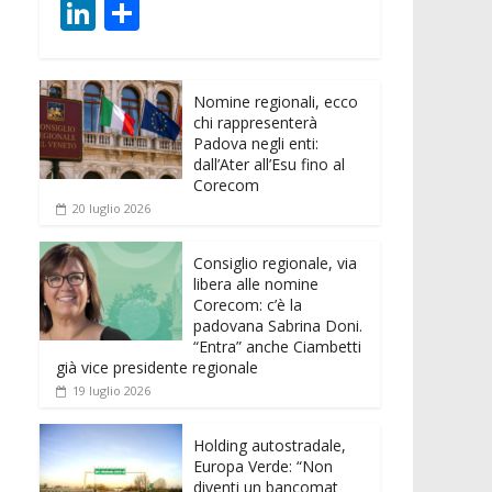
ac
w
m
h
e
e
Li
C
e
itt
ai
at
ss
d
n
o
b
er
l
s
e
di
k
n
o
A
n
t
Nomine regionali, ecco
e
di
chi rappresenterà
o
p
g
dI
vi
Padova negli enti:
dall’Ater all’Esu fino al
k
p
er
n
di
Corecom
20 luglio 2026
Consiglio regionale, via
libera alle nomine
Corecom: c’è la
padovana Sabrina Doni.
“Entra” anche Ciambetti
già vice presidente regionale
19 luglio 2026
Holding autostradale,
Europa Verde: “Non
diventi un bancomat