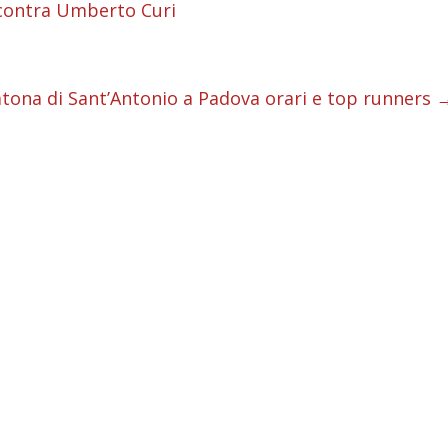
i
ncontra Umberto Curi
i
i
tona di Sant’Antonio a Padova orari e top runners