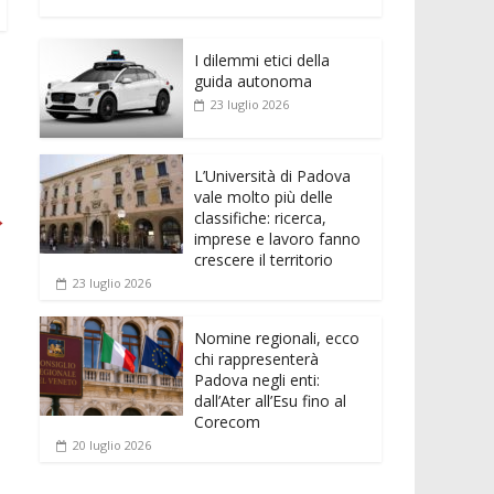
e
itt
ai
at
ss
d
n
o
b
er
l
s
e
di
k
n
o
A
n
t
I dilemmi etici della
e
di
guida autonoma
o
p
g
dI
vi
23 luglio 2026
k
p
er
n
di
L’Università di Padova
vale molto più delle
→
classifiche: ricerca,
imprese e lavoro fanno
crescere il territorio
23 luglio 2026
Nomine regionali, ecco
chi rappresenterà
Padova negli enti:
dall’Ater all’Esu fino al
Corecom
20 luglio 2026