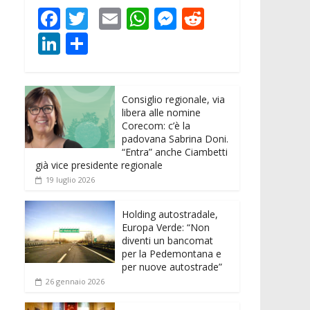
F
T
E
W
M
R
ac
w
m
h
e
e
Li
C
e
itt
ai
at
ss
d
n
o
b
er
l
s
e
di
k
n
o
A
n
t
Consiglio regionale, via
e
di
libera alle nomine
o
p
g
dI
vi
Corecom: c’è la
padovana Sabrina Doni.
k
p
er
n
di
“Entra” anche Ciambetti
già vice presidente regionale
19 luglio 2026
Holding autostradale,
Europa Verde: “Non
diventi un bancomat
per la Pedemontana e
per nuove autostrade”
26 gennaio 2026