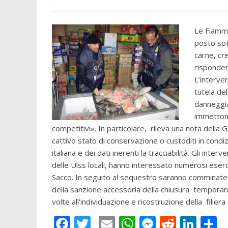
Le Fiamme
posto sot
carne, cr
risponden
L’interve
tutela de
danneggia
immettono
competitivi». In particolare, rileva una nota della 
cattivo stato di conservazione o custoditi in condizi
italiana e dei dati inerenti la tracciabilità. Gli inte
delle Ulss locali, hanno interessato numerosi eser
Sacco. In seguito al sequestro saranno comminate 
della sanzione accessoria della chiusura temporane
volte all’individuazione e ricostruzione della filie
F
T
E
W
M
R
Li
C