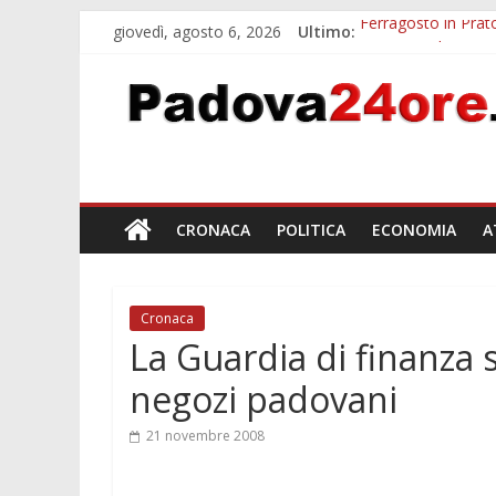
giovedì, agosto 6, 2026
Ultimo:
Ferragosto in Prato
Euganea Film Festi
Notturni padovani a
Organi in 3D al MU
Musei gratis a Pado
CRONACA
POLITICA
ECONOMIA
A
Cronaca
La Guardia di finanza 
negozi padovani
21 novembre 2008