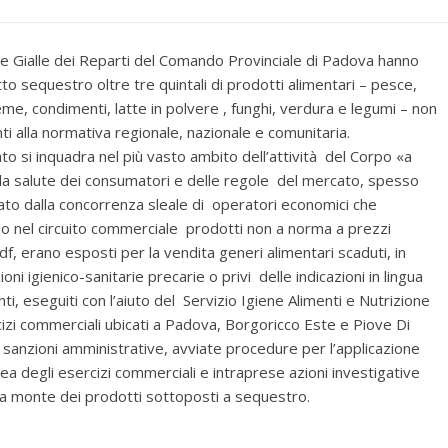
 Gialle dei Reparti del Comando Provinciale di Padova hanno
to sequestro oltre tre quintali di prodotti alimentari – pesce,
eme, condimenti, latte in polvere , funghi, verdura e legumi – non
ti alla normativa regionale, nazionale e comunitaria.
nto si inquadra nel più vasto ambito dell’attività del Corpo «a
lla salute dei consumatori e delle regole del mercato, spesso
to dalla concorrenza sleale di operatori economici che
 nel circuito commerciale prodotti non a norma a prezzi
Gdf, erano esposti per la vendita generi alimentari scaduti, in
oni igienico-sanitarie precarie o privi delle indicazioni in lingua
rventi, eseguiti con l’aiuto del Servizio Igiene Alimenti e Nutrizione
cizi commerciali ubicati a Padova, Borgoricco Este e Piove Di
sanzioni amministrative, avviate procedure per l’applicazione
a degli esercizi commerciali e intraprese azioni investigative
ra a monte dei prodotti sottoposti a sequestro.