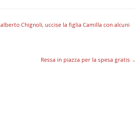
i
lberto Chignoli, uccise la figlia Camilla con alcuni
i
i
Ressa in piazza per la spesa gratis