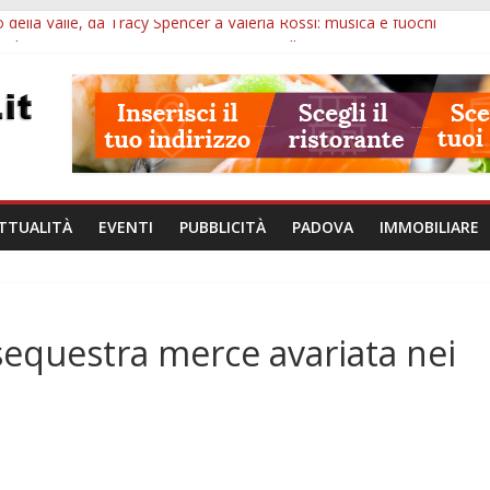
 della Valle, da Tracy Spencer a Valeria Rossi: musica e fuochi
val 2026: 49 opere e 18 anteprime nei Colli Euganei
l Museo della Natura e dell’Uomo: date e biglietti
SME: il corpo umano si esplora con i visori VR
va per tutto agosto: chi entra e quali sedi visitare
TTUALITÀ
EVENTI
PUBBLICITÀ
PADOVA
IMMOBILIARE
sequestra merce avariata nei