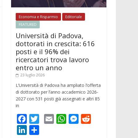
Economia e Risparmio
Editoriale
FEATURED
Università di Padova,
dottorati in crescita: 616
posti e il 96% dei
ricercatori trova lavoro
entro un anno
23 luglio 2026
L’Università di Padova ha ampliato l’offerta
di dottorato per l’anno accademico 2026-
2027 con 531 posti già assegnati e altri 85
in
F
T
E
W
M
R
ac
w
m
h
e
e
Li
C