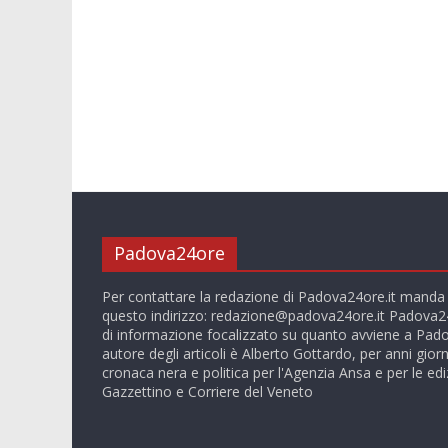
Padova24ore
Per contattare la redazione di Padova24ore.it manda
questo indirizzo:
redazione@padova24ore.it
Padova24
di informazione focalizzato su quanto avviene a Pado
autore degli articoli è Alberto Gottardo, per anni giorn
cronaca nera e politica per l'Agenzia Ansa e per le ediz
Gazzettino e Corriere del Veneto