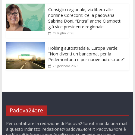
o
p
g
n
di
k
p
er
Consiglio regionale, via libera alle
nomine Corecom: c’è la padovana
Sabrina Doni. “Entra” anche Ciambetti
già vice presidente regionale
19 luglio 2026
Holding autostradale, Europa Verde:
“Non diventi un bancomat per la
Pedemontana e per nuove autostrade”
26 gennaio 2026
Padova24ore
Per contattare la redazione di Padova24ore.it manda una mail
a questo indirizzo:
redazione@padova24ore.it
Padova24ore è
un blog di informazione focalizzato su quanto avviene a