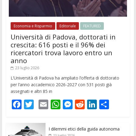
Economia e Risparmio
Editoriale
FEATURED
Università di Padova, dottorati in
crescita: 616 posti e il 96% dei
ricercatori trova lavoro entro un
anno
23 luglio 2026
L’Università di Padova ha ampliato l’offerta di dottorato
per l’anno accademico 2026-2027 con 531 posti già
assegnati e altri 85 in
F
T
E
W
M
R
Li
C
ac
w
m
h
e
e
n
o
e
itt
ai
at
ss
d
k
n
I dilemmi etici della guida autonoma
b
er
l
s
e
di
e
di
23 luglio 2026