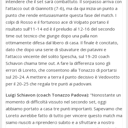
intendere che il set sarà combattuto. Il sorpasso arriva con
l’attacco out di Giannotti (7-6), ma da qui inizia un punto a
punto che rende entusiasmante questa fase del match. I
colpi di Rosso e il fortunoso ace di Volpato portano il
risultato sull’11-14 ed è il preludio al 12-16 del secondo
time out tecnico che giunge dopo una palla non
ottimamente difesa dal libero di casa. Il finale è concitato,
dato che dopo una serie di sbavature dei patavini e
l’attacco vincente del solito Spescha, sul 19-20 coach
Schiavon chiama time out. A fare la differenza sono gli
errori di Loreto, che consentono alla Tonazzo di portarsi
sul 20-24. A mettere a terra il punto decisivo è Vedovotto
per il 20-25 che regala tre punti ai padovani.
Luigi Schiavon (coach Tonazzo Padova):
“Nonostante un
momento di difficoltà vissuto nel secondo set, oggi
abbiamo portato a casa tre punti importanti. Sapevamo che
Loreto avrebbe fatto di tutto per vincere questo match ma
siamo riusciti a riprenderci subito e a sfruttare a nostro