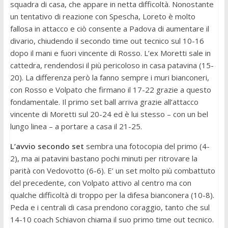
squadra di casa, che appare in netta difficoltà. Nonostante
un tentativo di reazione con Spescha, Loreto è molto
fallosa in attacco e ciò consente a Padova di aumentare il
divario, chiudendo il secondo time out tecnico sul 10-16
dopo il mani e fuori vincente di Rosso. L’ex Moretti sale in
cattedra, rendendosi il più pericoloso in casa patavina (15-
20). La differenza però la fanno sempre i muri bianconeri,
con Rosso e Volpato che firmano il 17-22 grazie a questo
fondamentale. Il primo set ball arriva grazie all’attacco
vincente di Moretti sul 20-24 ed è lui stesso – con un bel
lungo linea – a portare a casa il 21-25.
L’avvio secondo set
sembra una fotocopia del primo (4-
2), ma ai patavini bastano pochi minuti per ritrovare la
parità con Vedovotto (6-6). E’ un set molto più combattuto
del precedente, con Volpato attivo al centro ma con
qualche difficoltà di troppo per la difesa bianconera (10-8).
Peda e i centrali di casa prendono coraggio, tanto che sul
14-10 coach Schiavon chiama il suo primo time out tecnico.