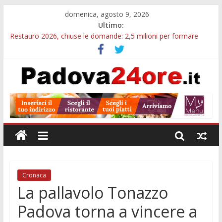
domenica, agosto 9, 2026
Ultimo:
Restauro 2026, chiuse le domande: 2,5 milioni per formare
nuove competenze in Veneto
Cinema Arena Romana, stasera la commedia di Antonio
Albanese sotto le stelle a Padova
Campo San Martino, il Museo della civiltà contadina apre gratis
durante la sagra
Notizie di Padova alle ore 10: Notte del Volo sold out, Tribano
e festa oggi a Teolo
Teatro per famiglie a Loreggia, la Bella Addormentata arriva
sul palco domenica sera
Cronaca
La pallavolo Tonazzo
Padova torna a vincere a