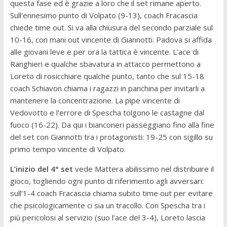
questa fase ed è grazie a loro che il set rimane aperto.
Sull’ennesimo punto di Volpato (9-13), coach Fracascia
chiede time out. Si va alla chiusura del secondo parziale sul
10-16, con mani out vincente di Giannotti. Padova si affida
alle giovani leve e per ora la tattica è vincente. L’ace di
Ranghieri e qualche sbavatura in attacco permettono a
Loreto di rosicchiare qualche punto, tanto che sul 15-18
coach Schiavon chiama i ragazzi in panchina per invitarli a
mantenere la concentrazione. La pipe vincente di
Vedovotto e l’errore di Spescha tolgono le castagne dal
fuoco (16-22). Da qui i bianconeri passeggiano fino alla fine
del set con Giannotti tra i protagonisti: 19-25 con sigillo su
primo tempo vincente di Volpato.
L’inizio del 4° set
vede Mattera abilissimo nel distribuire il
gioco, togliendo ogni punto di riferimento agli avversari:
sull’1-4 coach Fracascia chiama subito time out per evitare
che psicologicamente ci sia un tracollo. Con Spescha tra i
più pericolosi al servizio (suo l’ace del 3-4), Loreto lascia