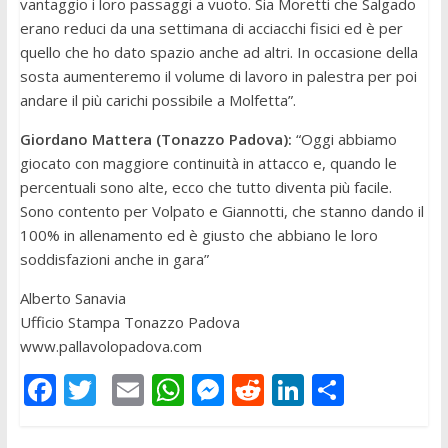
vantaggio i loro passaggi a vuoto. Sia Moretti che Salgado
erano reduci da una settimana di acciacchi fisici ed è per
quello che ho dato spazio anche ad altri. In occasione della
sosta aumenteremo il volume di lavoro in palestra per poi
andare il più carichi possibile a Molfetta”.
Giordano Mattera (Tonazzo Padova):
“Oggi abbiamo
giocato con maggiore continuità in attacco e, quando le
percentuali sono alte, ecco che tutto diventa più facile.
Sono contento per Volpato e Giannotti, che stanno dando il
100% in allenamento ed è giusto che abbiano le loro
soddisfazioni anche in gara”
Alberto Sanavia
Ufficio Stampa Tonazzo Padova
www.pallavolopadova.com
F
T
E
W
M
R
Li
C
ac
w
m
h
e
e
n
o