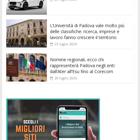
o
A
n
t
dI
vi
o
p
g
n
di
k
p
er
L’Università di Padova vale molto più
delle classifiche: ricerca, imprese e
lavoro fanno crescere il territorio
23 luglio 2026
Nomine regionali, ecco chi
rappresenterà Padova negli enti:
dall’Ater all’Esu fino al Corecom
20 luglio 2026