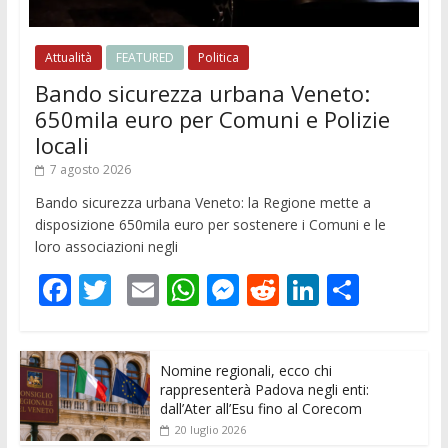
Attualità
FEATURED
Politica
Bando sicurezza urbana Veneto:
650mila euro per Comuni e Polizie
locali
7 agosto 2026
Bando sicurezza urbana Veneto: la Regione mette a
disposizione 650mila euro per sostenere i Comuni e le
loro associazioni negli
F
T
E
W
M
R
Li
C
ac
w
m
h
e
e
n
o
e
itt
ai
at
ss
d
k
n
Nomine regionali, ecco chi
b
er
l
s
e
di
e
di
rappresenterà Padova negli enti:
o
A
n
t
dI
vi
dall’Ater all’Esu fino al Corecom
20 luglio 2026