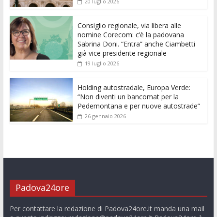
20 luglio 2026
o
p
g
n
di
k
p
er
Consiglio regionale, via libera alle
nomine Corecom: c’è la padovana
Sabrina Doni. “Entra” anche Ciambetti
già vice presidente regionale
19 luglio 2026
Holding autostradale, Europa Verde:
“Non diventi un bancomat per la
Pedemontana e per nuove autostrade”
26 gennaio 2026
Padova24ore
Per contattare la redazione di Padova24ore.it manda una mail