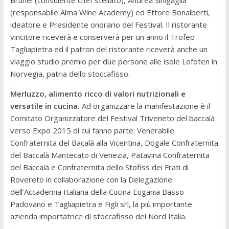
Brunel (consulente chef stellato), Andrea Sinigaglia
(responsabile Alma Wine Academy) ed Ettore Bonalberti,
ideatore e Presidente onorario del Festival. Il ristorante
vincitore riceverà e conserverà per un anno il Trofeo
Tagliapietra ed il patron del ristorante riceverà anche un
viaggio studio premio per due persone alle isole Lofoten in
Norvegia, patria dello stoccafisso.
Merluzzo, alimento ricco di valori nutrizionali e
versatile in cucina.
Ad organizzare la manifestazione è il
Comitato Organizzatore del Festival Triveneto del baccalà
verso Expo 2015 di cui fanno parte: Venerabile
Confraternita del Bacalà alla Vicentina, Dogale Confraternita
del Baccalà Mantecato di Venezia, Patavina Confraternita
del Baccalà e Confraternita dello Stofiss dei Frati di
Rovereto in collaborazione con la Delegazione
dell’Accademia Italiana della Cucina Eugania Basso
Padovano e Tagliapietra e Figli srl, la più importante
azienda importatrice di stoccafisso del Nord Italia.