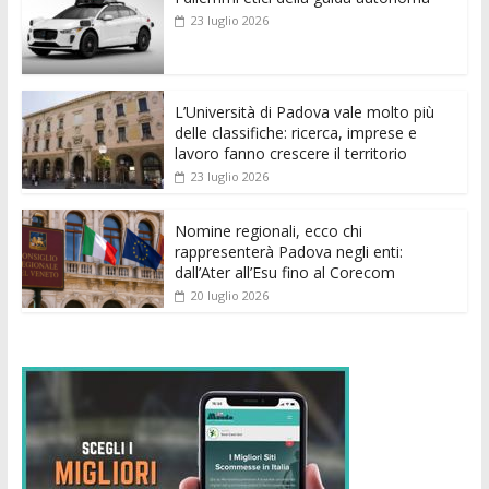
b
er
l
s
e
di
e
di
23 luglio 2026
o
A
n
t
dI
vi
o
p
g
n
di
k
p
er
L’Università di Padova vale molto più
delle classifiche: ricerca, imprese e
lavoro fanno crescere il territorio
23 luglio 2026
Nomine regionali, ecco chi
rappresenterà Padova negli enti:
dall’Ater all’Esu fino al Corecom
20 luglio 2026