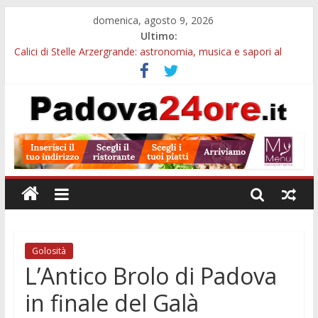
domenica, agosto 9, 2026
Ultimo:
Calici di Stelle Arzergrande: astronomia, musica e sapori al
Casone Azzurro
Campo San Martino, il Museo della civiltà contadina apre gratis
durante la sagra
Notizie di Padova alle ore 10: Notte del Volo sold out, Tribano
e festa oggi a Teolo
Teatro per famiglie a Loreggia, la Bella Addormentata arriva
sul palco domenica sera
Restauro 2026, chiuse le domande: 2,5 milioni per formare
nuove competenze in Veneto
Golosità
L’Antico Brolo di Padova
in finale del Galà