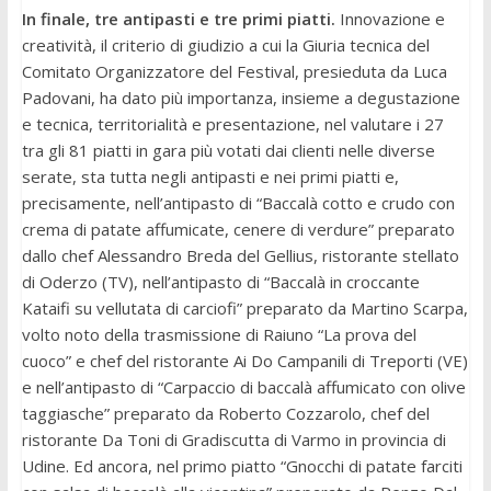
In finale, tre antipasti e tre primi piatti.
Innovazione e
creatività, il criterio di giudizio a cui la Giuria tecnica del
Comitato Organizzatore del Festival, presieduta da Luca
Padovani, ha dato più importanza, insieme a degustazione
e tecnica, territorialità e presentazione, nel valutare i 27
tra gli 81 piatti in gara più votati dai clienti nelle diverse
serate, sta tutta negli antipasti e nei primi piatti e,
precisamente, nell’antipasto di “Baccalà cotto e crudo con
crema di patate affumicate, cenere di verdure” preparato
dallo chef Alessandro Breda del Gellius, ristorante stellato
di Oderzo (TV), nell’antipasto di “Baccalà in croccante
Kataifi su vellutata di carciofi” preparato da Martino Scarpa,
volto noto della trasmissione di Raiuno “La prova del
cuoco” e chef del ristorante Ai Do Campanili di Treporti (VE)
e nell’antipasto di “Carpaccio di baccalà affumicato con olive
taggiasche” preparato da Roberto Cozzarolo, chef del
ristorante Da Toni di Gradiscutta di Varmo in provincia di
Udine. Ed ancora, nel primo piatto “Gnocchi di patate farciti