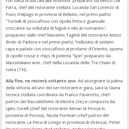
con salsa di baccalà alla vicentina” preparato da Renzo Dal
Farra, chef del ristorante stellato Locanda San Lorenzo di
Puos d’Alpago in provincia di Belluno, nel primo piatto
“Tortelli di stoccafisso con cipolla fritta e guanciale
croccante su vellutata di fagioli e olio al rosmarino”,
preparato dallo chef Massimo Taglioli del ristorante Antico
Brolo di Padova e nel primo piatto “Vellutata di sedano
rapa e patate con stoccafisso al profumo d’Oriente, spuma
di cipolle rosse e chips di polenta “Spin” preparato da
Massimiliano Arer, chef della Locanda delle Tre Chiavi di
Isera (TN).
Alla fine, ne resterà soltanto uno.
Ad assegnare la palma
della vittoria ad uno dei sei ristoranti in gara, sarà la Giuria
tecnica stellata coordinata da Franco Favaretto, chef-
patron del BaccalàDivino di Mestre (Ve) e composta da:
Igles Corelli (chef del ristorante Atman di Pescia in
provincia di Pistoia), Nicola Portinari (chef patron del
ristorante La Peca di Lonigo in provincia di Vicenza), Peter