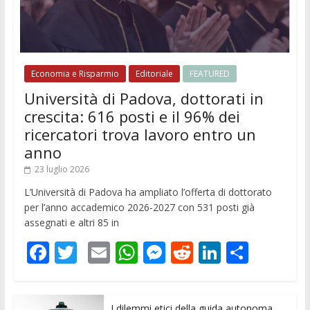
Economia e Risparmio
Editoriale
FEATURED
Università di Padova, dottorati in
crescita: 616 posti e il 96% dei
ricercatori trova lavoro entro un
anno
23 luglio 2026
L’Università di Padova ha ampliato l’offerta di dottorato
per l’anno accademico 2026-2027 con 531 posti già
assegnati e altri 85 in
F
T
E
W
M
R
Li
C
ac
w
m
h
e
e
n
o
e
itt
ai
at
ss
d
k
n
I dilemmi etici della guida autonoma