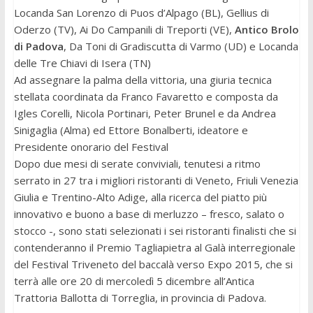
Locanda San Lorenzo di Puos d’Alpago (BL), Gellius di
Oderzo (TV), Ai Do Campanili di Treporti (VE),
Antico Brolo
di Padova
, Da Toni di Gradiscutta di Varmo (UD) e Locanda
delle Tre Chiavi di Isera (TN)
Ad assegnare la palma della vittoria, una giuria tecnica
stellata coordinata da Franco Favaretto e composta da
Igles Corelli, Nicola Portinari, Peter Brunel e da Andrea
Sinigaglia (Alma) ed Ettore Bonalberti, ideatore e
Presidente onorario del Festival
Dopo due mesi di serate conviviali, tenutesi a ritmo
serrato in 27 tra i migliori ristoranti di Veneto, Friuli Venezia
Giulia e Trentino-Alto Adige, alla ricerca del piatto più
innovativo e buono a base di merluzzo – fresco, salato o
stocco -, sono stati selezionati i sei ristoranti finalisti che si
contenderanno il Premio Tagliapietra al Galà interregionale
del Festival Triveneto del baccalà verso Expo 2015, che si
terrà alle ore 20 di mercoledì 5 dicembre all’Antica
Trattoria Ballotta di Torreglia, in provincia di Padova.