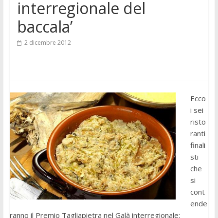
interregionale del
baccala’
2 dicembre 2012
Ecco
i sei
risto
ranti
finali
sti
che
si
cont
ende
ranno il Premio Tagliapietra nel Galà interregionale: