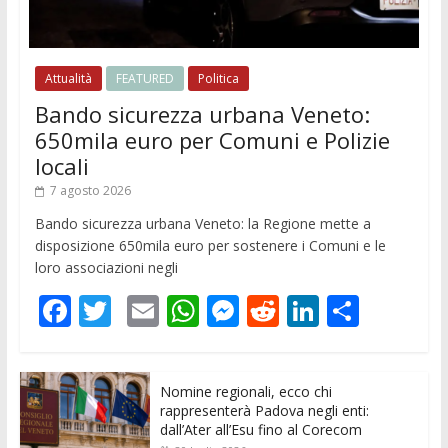
Attualità
FEATURED
Politica
Bando sicurezza urbana Veneto:
650mila euro per Comuni e Polizie
locali
7 agosto 2026
Bando sicurezza urbana Veneto: la Regione mette a
disposizione 650mila euro per sostenere i Comuni e le
loro associazioni negli
F
T
E
W
M
R
Li
C
ac
w
m
h
e
e
n
o
e
itt
ai
at
ss
d
k
n
Nomine regionali, ecco chi
b
er
l
s
e
di
e
di
rappresenterà Padova negli enti:
o
A
n
t
dI
vi
dall’Ater all’Esu fino al Corecom