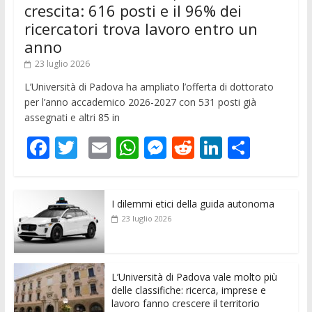
crescita: 616 posti e il 96% dei
ricercatori trova lavoro entro un
anno
23 luglio 2026
L’Università di Padova ha ampliato l’offerta di dottorato
per l’anno accademico 2026-2027 con 531 posti già
assegnati e altri 85 in
F
T
E
W
M
R
Li
C
ac
w
m
h
e
e
n
o
e
itt
ai
at
ss
d
k
n
I dilemmi etici della guida autonoma
b
er
l
s
e
di
e
di
23 luglio 2026
o
A
n
t
dI
vi
o
p
g
n
di
k
p
er
L’Università di Padova vale molto più
delle classifiche: ricerca, imprese e
lavoro fanno crescere il territorio