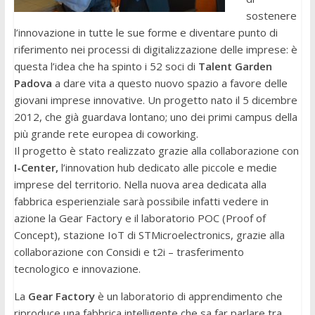
sostenere
l’innovazione in tutte le sue forme e diventare punto di
riferimento nei processi di digitalizzazione delle imprese: è
questa l’idea che ha spinto i 52 soci di
Talent Garden
Padova
a dare vita a questo nuovo spazio a favore delle
giovani imprese innovative. Un progetto nato il 5 dicembre
2012, che già guardava lontano; uno dei primi campus della
più grande rete europea di coworking.
Il progetto è stato realizzato grazie alla collaborazione con
I-Center,
l’innovation hub dedicato alle piccole e medie
imprese del territorio. Nella nuova area dedicata alla
fabbrica esperienziale sarà possibile infatti vedere in
azione la Gear Factory e il laboratorio POC (Proof of
Concept), stazione IoT di STMicroelectronics, grazie alla
collaborazione con Considi e t2i – trasferimento
tecnologico e innovazione.
La
Gear
Factory
è un laboratorio di apprendimento che
riproduce una fabbrica intelligente che sa far parlare tra