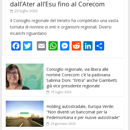
dall’Ater all’Esu fino al Corecom
20 luglio 2026
Il Consiglio regionale del Veneto ha completato una vasta
tornata di nomine in enti e organismi regionali. Diversi
incarichi riguardano
F
T
E
W
M
R
Li
C
ac
w
m
h
e
e
n
o
e
itt
ai
at
ss
d
k
n
Consiglio regionale, via libera alle
b
er
l
s
e
di
e
di
nomine Corecom: c’è la padovana
o
A
n
t
dI
vi
Sabrina Doni. “Entra” anche Ciambetti
già vice presidente regionale
o
p
g
n
di
19 luglio 2026
k
p
er
Holding autostradale, Europa Verde:
“Non diventi un bancomat per la
Pedemontana e per nuove autostrade”
26 gennaio 2026