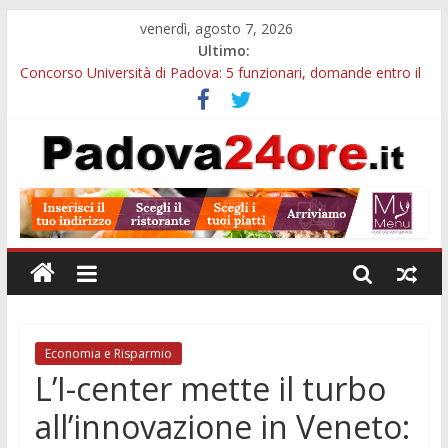
venerdì, agosto 7, 2026
Ultimo:
Concorso Università di Padova: 5 funzionari, domande entro il
7 agosto
Notizie di Padova alle ore 10: arresto, fermata Busitalia e
tregua dal caldo
Slow Looking agli Eremitani: un’ora per osservare davvero
un’opera
Notizie di Padova alle ore 21: lavoratore morto, credito sul
gasolio e IA nei Comuni
Orto Botanico Padova: visite ed escursioni fino a settembre
Economia e Risparmio
L’I-center mette il turbo
all’innovazione in Veneto: