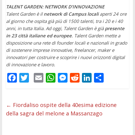
TALENT GARDEN: NETWORK D’INNOVAZIONE
Talent Garden è il
network di Campus locali
aperti 24 ore
al giorno che ospita già più di 1500 talenti, tra i 20 e i 40
anni, in tutta Italia. Ad oggi, Talent Garden è già
presente
in 23 città italiane
ed europee
. Talent Garden mette a
disposizione una rete di founder locali e nazionali in grado
di sostenere imprese innovative, freelancer, maker e
innovatori per costruire e scoprire i nuovi orizzonti digital
di innovazione e lavoro.
F
T
E
W
M
R
Li
C
ac
w
m
h
e
e
n
o
e
itt
ai
at
ss
d
k
n
b
er
l
s
e
di
e
di
←
Fiordaliso ospite della 40esima edizione
della sagra del melone a Massanzago
o
A
n
t
dI
vi
o
p
g
n
di