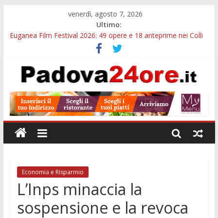
venerdì, agosto 7, 2026
Ultimo:
Euganea Film Festival 2026: 49 opere e 18 anteprime nei Colli
Euganei
Slow Looking agli Eremitani: un’ora per osservare davvero
un’opera
Notizie di Padova alle ore 21: lavoratore morto, credito sul
gasolio e IA nei Comuni
Orto Botanico Padova: visite ed escursioni fino a settembre
Concorso Università di Padova: 5 funzionari, domande entro il
7 agosto
Economia e Risparmio
L’Inps minaccia la
sospensione e la revoca