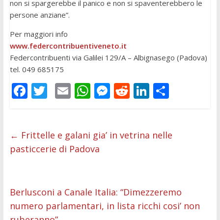
non si spargerebbe il panico e non si spaventerebbero le
persone anziane”.
Per maggiori info
www.federcontribuentiveneto.it
Federcontribuenti via Galilei 129/A – Albignasego (Padova)
tel. 049 685175
F
T
E
W
M
R
Li
C
ac
w
m
h
e
e
n
o
e
itt
ai
at
ss
d
k
n
b
er
l
s
e
di
e
di
←
Frittelle e galani gia’ in vetrina nelle
pasticcerie di Padova
o
A
n
t
dI
vi
o
p
g
n
di
k
p
er
Berlusconi a Canale Italia: “Dimezzeremo
numero parlamentari, in lista ricchi cosi’ non
ruberanno”
→