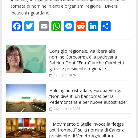
tornata di nomine in enti e organismi regionali. Diversi
incarichi riguardano
F
T
E
W
M
R
Li
C
ac
w
m
h
e
e
n
o
e
itt
ai
at
ss
d
k
n
Consiglio regionale, via libera alle
b
er
l
s
e
di
e
di
nomine Corecom: c’è la padovana
o
A
n
t
dI
vi
Sabrina Doni. “Entra” anche Ciambetti
già vice presidente regionale
o
p
g
n
di
19 luglio 2026
k
p
er
Holding autostradale, Europa Verde:
“Non diventi un bancomat per la
Pedemontana e per nuove autostrade”
26 gennaio 2026
Il Movimento 5 Stelle invoca la “legge
anti trombati” sulla nomina di Caner a
presidente di Veneto Agricoltura