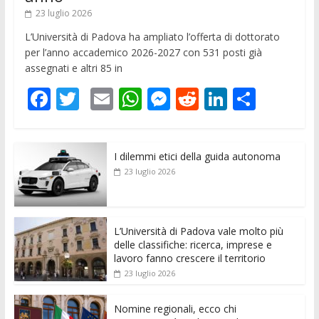
23 luglio 2026
L’Università di Padova ha ampliato l’offerta di dottorato
per l’anno accademico 2026-2027 con 531 posti già
assegnati e altri 85 in
F
T
E
W
M
R
Li
C
ac
w
m
h
e
e
n
o
e
itt
ai
at
ss
d
k
n
I dilemmi etici della guida autonoma
b
er
l
s
e
di
e
di
23 luglio 2026
o
A
n
t
dI
vi
o
p
g
n
di
k
p
er
L’Università di Padova vale molto più
delle classifiche: ricerca, imprese e
lavoro fanno crescere il territorio
23 luglio 2026
Nomine regionali, ecco chi