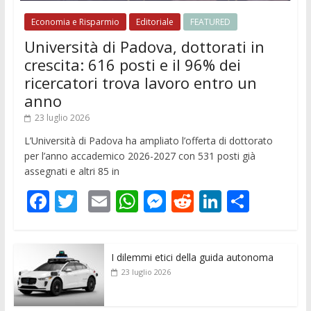
Economia e Risparmio
Editoriale
FEATURED
Università di Padova, dottorati in
crescita: 616 posti e il 96% dei
ricercatori trova lavoro entro un
anno
23 luglio 2026
L’Università di Padova ha ampliato l’offerta di dottorato
per l’anno accademico 2026-2027 con 531 posti già
assegnati e altri 85 in
F
T
E
W
M
R
Li
C
ac
w
m
h
e
e
n
o
e
itt
ai
at
ss
d
k
n
I dilemmi etici della guida autonoma
b
er
l
s
e
di
e
di
23 luglio 2026
o
A
n
t
dI
vi