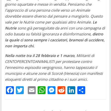
giorno squartate e messe in vendita. Pensiamo che
l’approccio di una persona civile verso un Animale
dovrebbe essere diverso dal pensare a mangiarlo. Questo
vale per le Nutrie come per qualsiasi altro Animale.
Le
Nutrie
sono già perseguitate da anni con una campagna di
odio basata su falsità ignoranza e disinformazione
, dietro
la quale ci sono sempre i cacciatori, bramosi di uccidere,
non importa chi.
Nella notte tra il 28 febbraio e 1 marzo
, Militanti di
CENTOPERCENTOANIMALISTI per protestare contro
l’ennesimo espisodio vergognoso, hanno tappezzato il
municipio e alcune zone di Scorzè (Venezia) con manifesti
eloquenti diretti al primo cittadino e i suoi amici.
F
T
E
W
M
R
Li
C
ac
w
m
h
e
e
n
o
e
itt
ai
at
ss
d
k
n