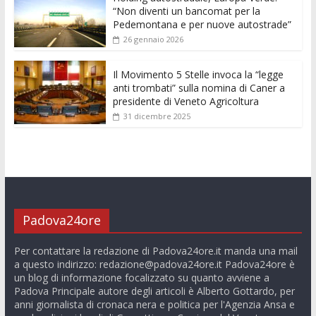
“Non diventi un bancomat per la
Pedemontana e per nuove autostrade”
26 gennaio 2026
Il Movimento 5 Stelle invoca la “legge
anti trombati” sulla nomina di Caner a
presidente di Veneto Agricoltura
31 dicembre 2025
Padova24ore
Per contattare la redazione di Padova24ore.it manda una mail
a questo indirizzo:
redazione@padova24ore.it
Padova24ore è
un blog di informazione focalizzato su quanto avviene a
Padova Principale autore degli articoli è Alberto Gottardo, per
anni giornalista di cronaca nera e politica per l'Agenzia Ansa e