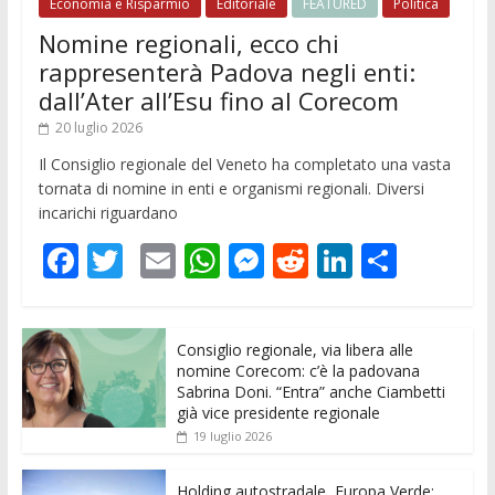
Economia e Risparmio
Editoriale
FEATURED
Politica
Nomine regionali, ecco chi
rappresenterà Padova negli enti:
dall’Ater all’Esu fino al Corecom
20 luglio 2026
Il Consiglio regionale del Veneto ha completato una vasta
tornata di nomine in enti e organismi regionali. Diversi
incarichi riguardano
F
T
E
W
M
R
Li
C
ac
w
m
h
e
e
n
o
e
itt
ai
at
ss
d
k
n
Consiglio regionale, via libera alle
b
er
l
s
e
di
e
di
nomine Corecom: c’è la padovana
o
A
n
t
dI
vi
Sabrina Doni. “Entra” anche Ciambetti
già vice presidente regionale
o
p
g
n
di
19 luglio 2026
k
p
er
Holding autostradale, Europa Verde: