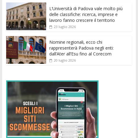
o
p
g
n
di
k
p
er
L’Università di Padova vale molto più
delle classifiche: ricerca, imprese e
lavoro fanno crescere il territorio
23 luglio 2026
Nomine regionali, ecco chi
rappresenterà Padova negli enti:
dall’Ater all’Esu fino al Corecom
20 luglio 2026