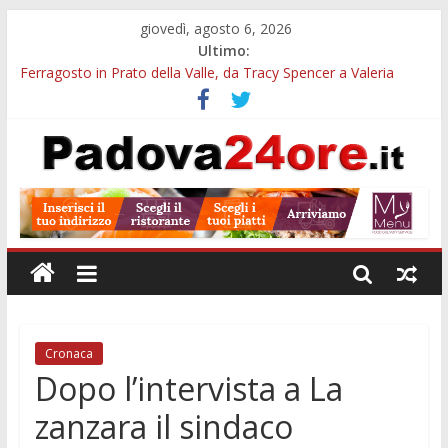
giovedì, agosto 6, 2026
Ultimo:
Ferragosto in Prato della Valle, da Tracy Spencer a Valeria
Rossi: musica e fuochi
Euganea Film Festival 2026: 49 opere e 18 anteprime nei Colli
Euganei
Notturni padovani al Museo della Natura e dell’Uomo: date e
biglietti
Organi in 3D al MUSME: il corpo umano si esplora con i visori
VR
Musei gratis a Padova per tutto agosto: chi entra e quali sedi
visitare
Cronaca
Dopo l’intervista a La
zanzara il sindaco