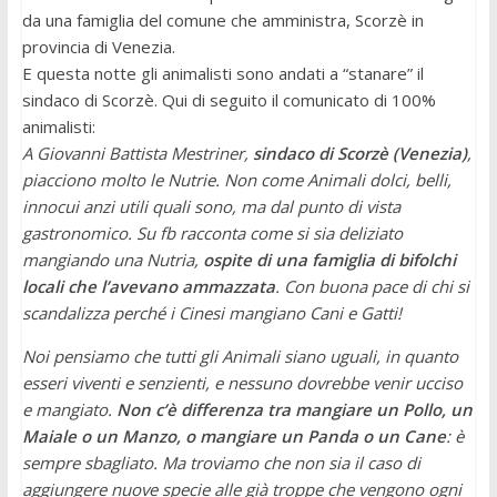
da una famiglia del comune che amministra, Scorzè in
provincia di Venezia.
E questa notte gli animalisti sono andati a “stanare” il
sindaco di Scorzè. Qui di seguito il comunicato di 100%
animalisti:
A Giovanni Battista Mestriner,
sindaco di Scorzè (Venezia)
,
piacciono molto le Nutrie. Non come Animali dolci, belli,
innocui anzi utili quali sono, ma dal punto di vista
gastronomico. Su fb racconta come si sia deliziato
mangiando una Nutria,
ospite di una famiglia di bifolchi
locali che l’avevano ammazzata
. Con buona pace di chi si
scandalizza perché i Cinesi mangiano Cani e Gatti!
Noi pensiamo che tutti gli Animali siano uguali, in quanto
esseri viventi e senzienti, e nessuno dovrebbe venir ucciso
e mangiato.
Non c’è differenza tra mangiare un Pollo, un
Maiale o un Manzo, o mangiare un Panda o un Cane
: è
sempre sbagliato. Ma troviamo che non sia il caso di
aggiungere nuove specie alle già troppe che vengono ogni