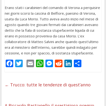
Erano stati i carabinieri del comando di Verona a perquisire
nei giorni scorsi la cascina di Belfiore, paesino di Verona,
usata da Luca Morisi. Tutto aveva avuto inizio nel mese di
agosto quando tre giovani fermati dai carabinieri avevano
detto che la fiala di sostanza stupefacente liquida di cui
erano in possesso proveniva da casa Morisi. L’ex
collaboratore di Matteo Salvini anche quando quest’ultimo
era al ministero dell’Interno, sarebbe quindi indagato per
cessione, e non per spaccio, di sostanza stupefacente.
F
T
E
W
M
R
Li
C
ac
w
m
h
e
e
n
o
e
itt
ai
at
ss
d
k
n
b
er
l
s
e
di
e
di
←
Trucco: tutte le tendenze di quest’anno
o
A
n
t
dI
vi
o
p
g
n
di
A Riccardo Bastianello il prestigioso premio