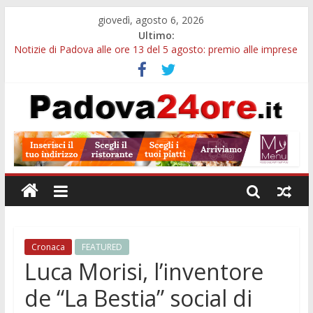
giovedì, agosto 6, 2026
Ultimo:
Notizie di Padova alle ore 13 del 5 agosto: premio alle imprese
green e stretta sull’acqua
Notizie di Padova alle ore 21: SIT torna all’utile, crescono le
auto nuove e concorsi comunali
Transizione 4.0, più tempo alle imprese del Padovano:
prorogate le comunicazioni sugli investimenti
Quando le dimissioni non fanno perdere la NASpI: le tutele
previste nei casi di violenza di genere
Malattie neurodegenerative, uno studio dell’Università di
Padova parte dall’infiammazione intestinale
Cronaca
FEATURED
Luca Morisi, l’inventore
de “La Bestia” social di