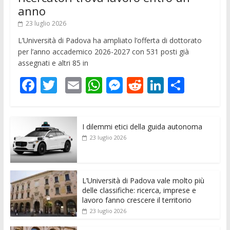
anno
23 luglio 2026
L’Università di Padova ha ampliato l’offerta di dottorato
per l’anno accademico 2026-2027 con 531 posti già
assegnati e altri 85 in
F
T
E
W
M
R
Li
C
ac
w
m
h
e
e
n
o
e
itt
ai
at
ss
d
k
n
I dilemmi etici della guida autonoma
b
er
l
s
e
di
e
di
23 luglio 2026
o
A
n
t
dI
vi
o
p
g
n
di
k
p
er
L’Università di Padova vale molto più
delle classifiche: ricerca, imprese e
lavoro fanno crescere il territorio
23 luglio 2026