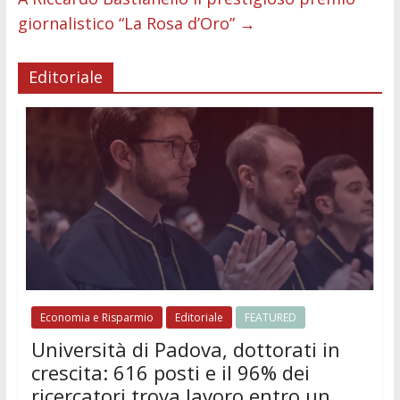
k
p
er
giornalistico “La Rosa d’Oro”
→
Editoriale
Economia e Risparmio
Editoriale
FEATURED
Università di Padova, dottorati in
crescita: 616 posti e il 96% dei
ricercatori trova lavoro entro un