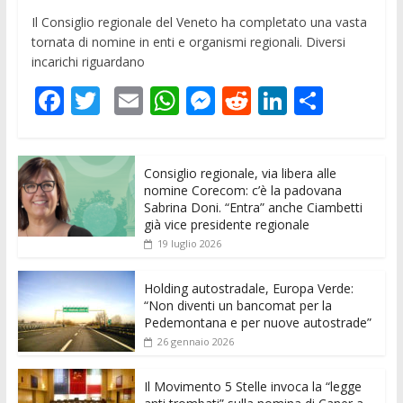
Il Consiglio regionale del Veneto ha completato una vasta
tornata di nomine in enti e organismi regionali. Diversi
incarichi riguardano
F
T
E
W
M
R
Li
C
ac
w
m
h
e
e
n
o
e
itt
ai
at
ss
d
k
n
Consiglio regionale, via libera alle
b
er
l
s
e
di
e
di
nomine Corecom: c’è la padovana
o
A
n
t
dI
vi
Sabrina Doni. “Entra” anche Ciambetti
già vice presidente regionale
o
p
g
n
di
19 luglio 2026
k
p
er
Holding autostradale, Europa Verde:
“Non diventi un bancomat per la
Pedemontana e per nuove autostrade”
26 gennaio 2026
Il Movimento 5 Stelle invoca la “legge