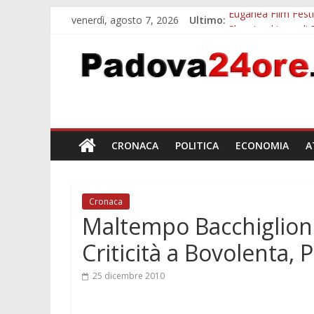
venerdì, agosto 7, 2026
Ultimo:
Euganea Film Festi
Slow Looking agli 
Notizie di Padova a
Orto Botanico Pado
Concorso Universit
CRONACA
POLITICA
ECONOMIA
A
Cronaca
Maltempo Bacchiglione
Criticità a Bovolenta,
25 dicembre 2010