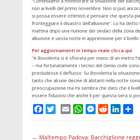
“Continuiamo a monitorare la situazione del Bacchi
non ai livelli del primo novembre. Non si può anco
si possa essere ottimisti e pensare che questa pie
fronteggiare il disastro dell’alluvione”. Lo ha dett
mattina dopo una riunione dei sindaci della zona
alluvione e uesta notte in apprensione per il livell
Per aggiornamenti in tempo reale clicca qui
“A Bovolenta si è sfiorata per meno di un metro l’
– ma fortunatamente i tecnici del Genio civile sono 
precludesse il deflusso. Su Bovolenta la situazione 
tanto che alcune decine di abitanti nella notte son
preoccupazione ma mi sembra che dato che il livel
essere fiduciosi che anche lì per questa sera si po
F
T
E
W
M
R
Li
C
ac
w
m
h
e
e
n
o
e
itt
ai
at
ss
d
k
n
b
er
l
s
e
di
e
d
←
Maltempo Padova: Bacchiglione regge 