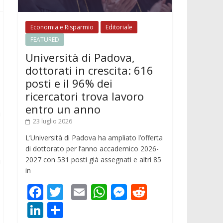
Economia e Risparmio
Editoriale
FEATURED
Università di Padova,
dottorati in crescita: 616
posti e il 96% dei
ricercatori trova lavoro
entro un anno
ù
23 luglio 2026
L’Università di Padova ha ampliato l’offerta
di dottorato per l’anno accademico 2026-
2027 con 531 posti già assegnati e altri 85
i
in
F
T
E
W
M
R
ac
w
m
h
e
e
Li
C