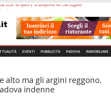
val 2026: 49 opere e 18 anteprime nei Colli Euganei
Eremitani: un’ora per osservare davvero un’opera
lle ore 21: lavoratore morto, credito sul gasolio e IA nei Comuni
va: visite ed escursioni fino a settembre
à di Padova: 5 funzionari, domande entro il 7 agosto
TTUALITÀ
EVENTI
PUBBLICITÀ
PADOVA
IMMOBILIARE
 alto ma gli argini reggono.
 Padova indenne