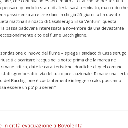
glione, che continua ad essere molto alto, anche se per fortuna
ra pensare quando lo stato di allerta sarà terminato, ma credo che
na passi senza arrecare danni a chi già 55 giorni fa ha dovuto
o ueta mattina il sindaco di Casalserugo Elisa Venturini questa
 della bassa padovana interessata a novembre da una devastante
o eccezionalmente alto del fiume Bacchiglione.
esondazione di nuovo del fiume – spiega il sindaco di Casalserugo
riusciti a scaricare l’acqua nella notte prima che la marea ne
rimane critica, date le caratteristiche idrauliche di quel comune,
o stati sgomberati in via del tutto precauzionale. Rimane una certa
lo del Bacchiglione è costantemente in leggero calo, possiamo
ssa essere un po’ più sereni”.
i
in città evacuazione a Bovolenta