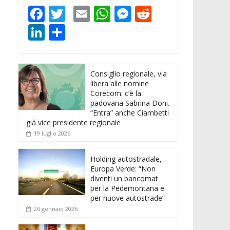
F
T
E
W
M
R
ac
w
m
h
e
e
Li
C
e
itt
ai
at
ss
d
n
o
b
er
l
s
e
di
k
n
o
A
n
t
Consiglio regionale, via
e
di
libera alle nomine
o
p
g
dI
vi
Corecom: c’è la
padovana Sabrina Doni.
k
p
er
n
di
“Entra” anche Ciambetti
già vice presidente regionale
19 luglio 2026
Holding autostradale,
Europa Verde: “Non
diventi un bancomat
per la Pedemontana e
per nuove autostrade”
26 gennaio 2026