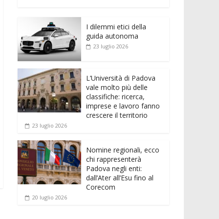
e
itt
ai
at
ss
d
n
o
b
er
l
s
e
di
k
n
o
A
n
t
I dilemmi etici della
e
di
guida autonoma
o
p
g
dI
vi
23 luglio 2026
k
p
er
n
di
L’Università di Padova
vale molto più delle
classifiche: ricerca,
imprese e lavoro fanno
crescere il territorio
23 luglio 2026
Nomine regionali, ecco
chi rappresenterà
Padova negli enti:
dall’Ater all’Esu fino al
Corecom
20 luglio 2026