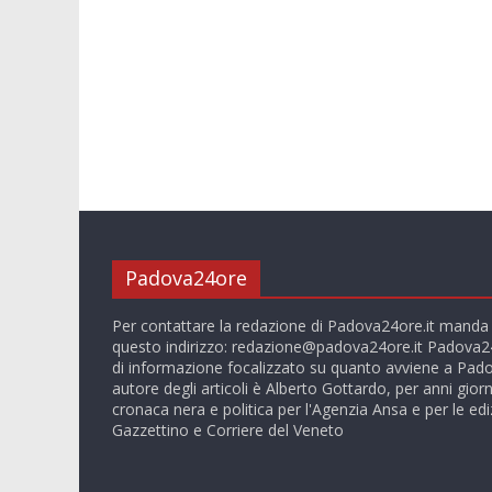
Padova24ore
Per contattare la redazione di Padova24ore.it manda
questo indirizzo:
redazione@padova24ore.it
Padova24
di informazione focalizzato su quanto avviene a Pado
autore degli articoli è Alberto Gottardo, per anni giorn
cronaca nera e politica per l'Agenzia Ansa e per le ediz
Gazzettino e Corriere del Veneto