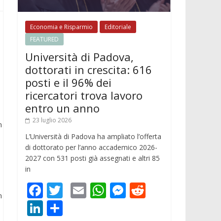
Economia e Risparmio
Editoriale
FEATURED
Università di Padova,
dottorati in crescita: 616
posti e il 96% dei
ricercatori trova lavoro
entro un anno
23 luglio 2026
n
L’Università di Padova ha ampliato l’offerta
di dottorato per l’anno accademico 2026-
2027 con 531 posti già assegnati e altri 85
in
F
T
E
W
M
R
n
ac
w
m
h
e
e
Li
C