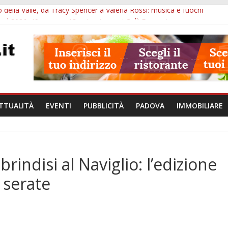
 della Valle, da Tracy Spencer a Valeria Rossi: musica e fuochi
val 2026: 49 opere e 18 anteprime nei Colli Euganei
l Museo della Natura e dell’Uomo: date e biglietti
SME: il corpo umano si esplora con i visori VR
va per tutto agosto: chi entra e quali sedi visitare
TTUALITÀ
EVENTI
PUBBLICITÀ
PADOVA
IMMOBILIARE
rindisi al Naviglio: l’edizione
 serate