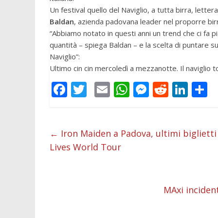
Un festival quello del Naviglio, a tutta birra, lett
Baldan
, azienda padovana leader nel proporre bir
“Abbiamo notato in questi anni un trend che ci fa pi
quantità – spiega Baldan – e la scelta di puntare su 
Naviglio”:
Ultimo cin cin mercoledì a mezzanotte. Il naviglio
F
T
E
W
M
R
Li
C
ac
w
m
h
e
e
n
o
e
itt
ai
at
ss
d
k
n
b
er
l
s
e
di
e
d
←
Iron Maiden a Padova, ultimi biglietti 
Lives World Tour
o
A
n
t
dI
v
o
p
g
n
d
k
p
er
MAxi inciden