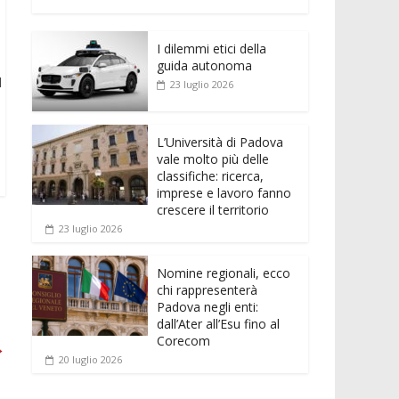
e
itt
ai
at
ss
d
n
o
b
er
l
s
e
di
k
n
o
A
n
t
I dilemmi etici della
e
di
guida autonoma
o
p
g
dI
vi
l
23 luglio 2026
k
p
er
n
di
L’Università di Padova
vale molto più delle
classifiche: ricerca,
imprese e lavoro fanno
crescere il territorio
23 luglio 2026
Nomine regionali, ecco
chi rappresenterà
Padova negli enti:
dall’Ater all’Esu fino al
Corecom
→
20 luglio 2026