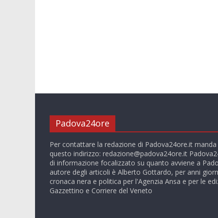
Padova24ore
Per contattare la redazione di Padova24ore.it manda
questo indirizzo:
redazione@padova24ore.it
Padova24
di informazione focalizzato su quanto avviene a Pado
autore degli articoli è Alberto Gottardo, per anni giorn
cronaca nera e politica per l'Agenzia Ansa e per le ediz
Gazzettino e Corriere del Veneto