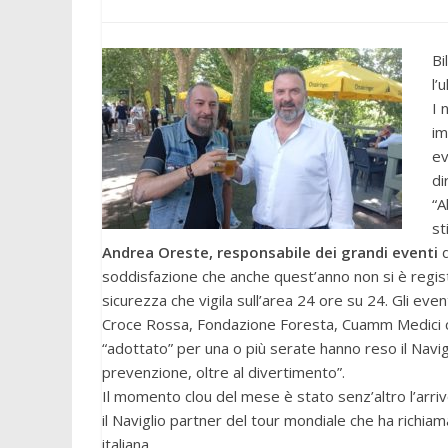
Bi
l’
I 
im
ev
di
“A
st
Andrea Oreste, responsabile dei grandi eventi
d
soddisfazione che anche quest’anno non si è regis
sicurezza che vigila sull’area 24 ore su 24. Gli eve
Croce Rossa, Fondazione Foresta, Cuamm Medici con
“adottato” per una o più serate hanno reso il Navigl
prevenzione, oltre al divertimento”.
Il momento clou del mese è stato senz’altro l’arrivo
il Naviglio partner del tour mondiale che ha richia
italiana.