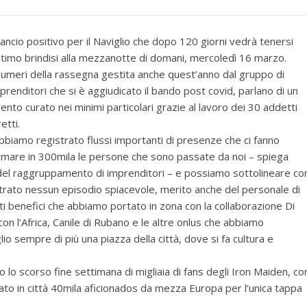
lancio positivo per il Naviglio che dopo 120 giorni vedrà tenersi
ultimo brindisi alla mezzanotte di domani, mercoledì 16 marzo.
numeri della rassegna gestita anche quest’anno dal gruppo di
prenditori che si è aggiudicato il bando post covid, parlano di un
ento curato nei minimi particolari grazie al lavoro dei 30 addetti
retti.
bbiamo registrato flussi importanti di presenze che ci fanno
imare in 300mila le persone che sono passate da noi – spiega
el raggruppamento di imprenditori – e possiamo sottolineare co
trato nessun episodio spiacevole, merito anche del personale di
nti benefici che abbiamo portato in zona con la collaborazione Di
 l’Africa, Canile di Rubano e le altre onlus che abbiamo
io sempre di più una piazza della città, dove si fa cultura e
 lo scorso fine settimana di migliaia di fans degli Iron Maiden, co
mato in città 40mila aficionados da mezza Europa per l’unica tappa