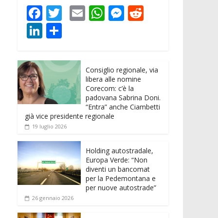
F
T
E
W
M
R
ac
w
m
h
e
e
Li
C
e
itt
ai
at
ss
d
n
o
b
er
l
s
e
di
k
n
o
A
n
t
Consiglio regionale, via
e
di
libera alle nomine
o
p
g
dI
vi
Corecom: c’è la
padovana Sabrina Doni.
k
p
er
n
di
“Entra” anche Ciambetti
già vice presidente regionale
19 luglio 2026
Holding autostradale,
Europa Verde: “Non
diventi un bancomat
per la Pedemontana e
per nuove autostrade”
26 gennaio 2026