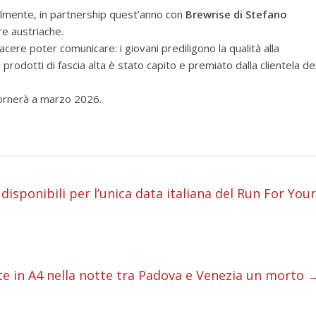
eralmente, in partnership quest’anno con
Brewrise di Stefano
re austriache.
acere poter comunicare: i giovani prediligono la qualità alla
prodotti di fascia alta è stato capito e premiato dalla clientela de
 tornerà a marzo 2026.
i
disponibili per l’unica data italiana del Run For Your
i
i
te in A4 nella notte tra Padova e Venezia un morto