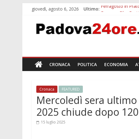
giovedì, agosto 6, 2026
Ultimo:
Ferragosto in Prato
Euganea Film Festi
Notturni padovani a
Organi in 3D al MU
Musei gratis a Pado
CRONACA
POLITICA
ECONOMIA
A
Cronaca
FEATURED
Mercoledì sera ultimo b
2025 chiude dopo 120
15 luglio 2025