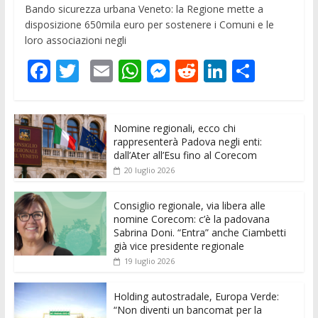
Bando sicurezza urbana Veneto: la Regione mette a
disposizione 650mila euro per sostenere i Comuni e le
loro associazioni negli
F
T
E
W
M
R
Li
C
ac
w
m
h
e
e
n
o
e
itt
ai
at
ss
d
k
n
Nomine regionali, ecco chi
b
er
l
s
e
di
e
di
rappresenterà Padova negli enti:
o
A
n
t
dI
vi
dall’Ater all’Esu fino al Corecom
20 luglio 2026
o
p
g
n
di
k
p
er
Consiglio regionale, via libera alle
nomine Corecom: c’è la padovana
Sabrina Doni. “Entra” anche Ciambetti
già vice presidente regionale
19 luglio 2026
Holding autostradale, Europa Verde:
“Non diventi un bancomat per la