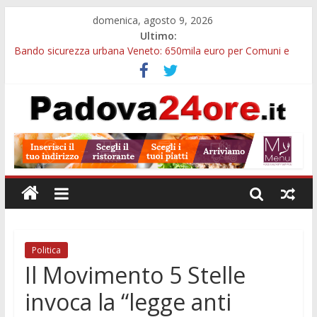
domenica, agosto 9, 2026
Ultimo:
Bando sicurezza urbana Veneto: 650mila euro per Comuni e
Polizie locali
Restauro 2026, chiuse le domande: 2,5 milioni per formare
nuove competenze in Veneto
Calici di Stelle Arzergrande: astronomia, musica e sapori al
Casone Azzurro
Notizie di Padova alle ore 10: censimento a Monselice, arresto
antidroga e siccità
Notizie di Padova alle ore 23: maltrattamenti, arresto a
Limena e progetto Cool Shop
Politica
Il Movimento 5 Stelle
invoca la “legge anti