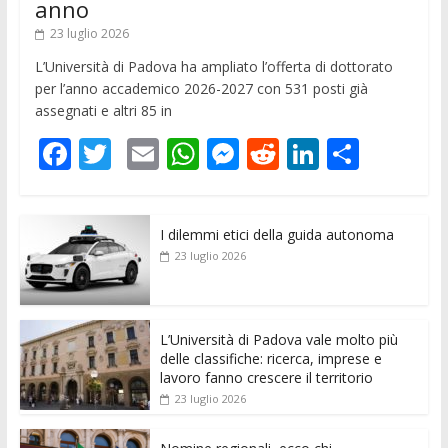
anno
23 luglio 2026
L’Università di Padova ha ampliato l’offerta di dottorato
per l’anno accademico 2026-2027 con 531 posti già
assegnati e altri 85 in
F
T
E
W
M
R
Li
C
ac
w
m
h
e
e
n
o
e
itt
ai
at
ss
d
k
n
I dilemmi etici della guida autonoma
b
er
l
s
e
di
e
di
23 luglio 2026
o
A
n
t
dI
vi
o
p
g
n
di
k
p
er
L’Università di Padova vale molto più
delle classifiche: ricerca, imprese e
lavoro fanno crescere il territorio
23 luglio 2026