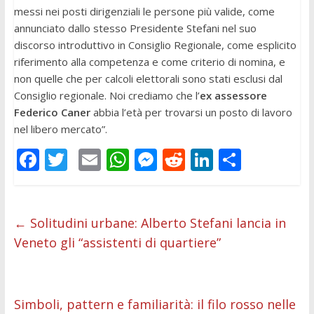
messi nei posti dirigenziali le persone più valide, come
annunciato dallo stesso Presidente Stefani nel suo
discorso introduttivo in Consiglio Regionale, come esplicito
riferimento alla competenza e come criterio di nomina, e
non quelle che per calcoli elettorali sono stati esclusi dal
Consiglio regionale. Noi crediamo che l’
ex assessore
Federico Caner
abbia l’età per trovarsi un posto di lavoro
nel libero mercato”.
F
T
E
W
M
R
Li
C
ac
w
m
h
e
e
n
o
e
itt
ai
at
ss
d
k
n
b
er
l
s
e
di
e
di
←
Solitudini urbane: Alberto Stefani lancia in
Veneto gli “assistenti di quartiere”
o
A
n
t
dI
vi
o
p
g
n
di
k
p
er
Simboli, pattern e familiarità: il filo rosso nelle