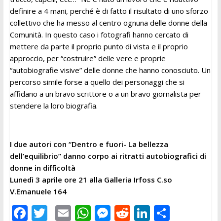
definire a 4 mani, perché è di fatto il risultato di uno sforzo
collettivo che ha messo al centro ognuna delle donne della
Comunità. In questo caso i fotografi hanno cercato di
mettere da parte il proprio punto di vista e il proprio
approccio, per “costruire” delle vere e proprie
“autobiografie visive” delle donne che hanno conosciuto. Un
percorso simile forse a quello dei personaggi che si
affidano a un bravo scrittore o a un bravo giornalista per
stendere la loro biografia.
I due autori con “Dentro e fuori- La bellezza
dell’equilibrio” danno corpo ai ritratti autobiografici di
donne in difficoltà
Lunedì 3 aprile ore 21 alla Galleria Irfoss C.so
V.Emanuele 164
F
T
E
W
M
R
Li
C