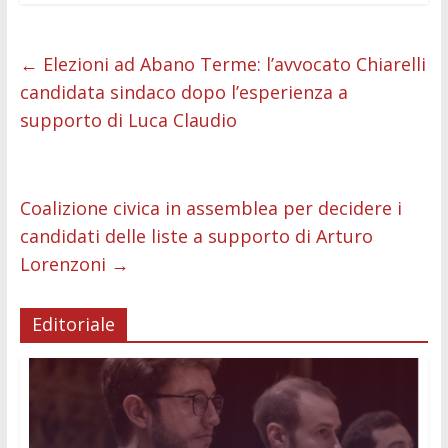
ac
w
m
h
e
e
n
o
e
itt
ai
at
ss
d
k
n
←
Elezioni ad Abano Terme: l’avvocato Chiarelli
b
er
l
s
e
di
e
di
candidata sindaco dopo l’esperienza a
o
A
n
t
dI
vi
supporto di Luca Claudio
o
p
g
n
di
k
p
er
Coalizione civica in assemblea per decidere i
candidati delle liste a supporto di Arturo
Lorenzoni
→
Editoriale