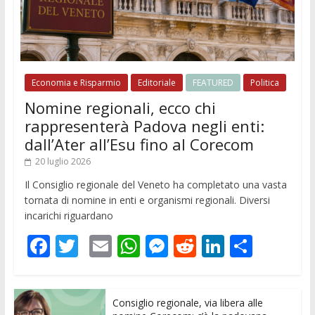
Economia e Risparmio
Editoriale
FEATURED
Politica
Nomine regionali, ecco chi
rappresenterà Padova negli enti:
dall’Ater all’Esu fino al Corecom
20 luglio 2026
Il Consiglio regionale del Veneto ha completato una vasta
tornata di nomine in enti e organismi regionali. Diversi
incarichi riguardano
F
T
E
W
M
R
Li
C
ac
w
m
h
e
e
n
o
e
itt
ai
at
ss
d
k
n
Consiglio regionale, via libera alle
b
er
l
s
e
di
e
di