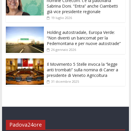
nomine Corecom: c’è la padovana
o
A
n
t
dI
vi
Sabrina Doni. “Entra” anche Ciambetti
già vice presidente regionale
o
p
g
n
di
19 luglio 2026
k
p
er
Holding autostradale, Europa Verde:
“Non diventi un bancomat per la
Pedemontana e per nuove autostrade”
26 gennaio 2026
Il Movimento 5 Stelle invoca la “legge
anti trombati” sulla nomina di Caner a
presidente di Veneto Agricoltura
31 dicembre 2025
Padova24ore