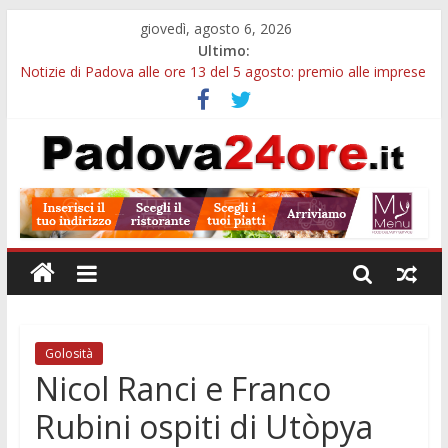
giovedì, agosto 6, 2026
Ultimo:
Notizie di Padova alle ore 13 del 5 agosto: premio alle imprese
green e stretta sull’acqua
Notizie di Padova alle ore 21: SIT torna all’utile, crescono le
auto nuove e concorsi comunali
Transizione 4.0, più tempo alle imprese del Padovano:
prorogate le comunicazioni sugli investimenti
Quando le dimissioni non fanno perdere la NASpI: le tutele
previste nei casi di violenza di genere
Malattie neurodegenerative, uno studio dell’Università di
Padova parte dall’infiammazione intestinale
Golosità
Nicol Ranci e Franco
Rubini ospiti di Utòpya