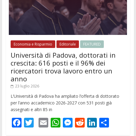
Economia e Risparmio
Editoriale
FEATURED
Università di Padova, dottorati in
crescita: 616 posti e il 96% dei
ricercatori trova lavoro entro un
anno
23 luglio 2026
L’Università di Padova ha ampliato l’offerta di dottorato
per l’anno accademico 2026-2027 con 531 posti già
assegnati e altri 85 in
F
T
E
W
M
R
Li
C
ac
w
m
h
e
e
n
o