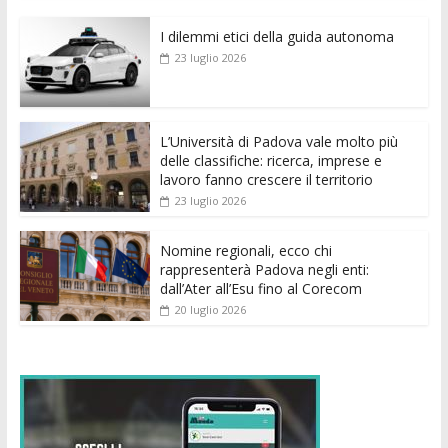
e
itt
ai
at
ss
d
k
n
I dilemmi etici della guida autonoma
b
er
l
s
e
di
e
di
23 luglio 2026
o
A
n
t
dI
vi
o
p
g
n
di
k
p
er
L’Università di Padova vale molto più
delle classifiche: ricerca, imprese e
lavoro fanno crescere il territorio
23 luglio 2026
Nomine regionali, ecco chi
rappresenterà Padova negli enti:
dall’Ater all’Esu fino al Corecom
20 luglio 2026