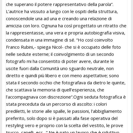
che superano il potere rappresentativo della parola”.
L’autrice ha vissuto a lungo con le ospiti della struttura,
conoscendole una ad una e creando una relazione di
amicizia con loro. Ognuna ha così progettato un ritratto che
la rappresentasse, una vera e propria autobiografia visiva,
condensata in una immagine di sé. “Ho così coinvolto
Franco Rubini,- spiega Nicol- che si è occupato delle foto
nelle sedute esterne; il coinvolgimento di un secondo
fotografo mi ha consentito di poter avere, durante le
uscite fuori dalla Comunità uno sguardo neutrale, non
diretto e quindi più libero e con meno aspettative; sono
stata il secondo occhio che fotografava da dietro le quinte,
che scattava la memoria di quell’esperienza, che
l’accompagnava con discrezione”.Ogni seduta fotografica è
stata preceduta da un percorso di ascolto: i colori
prediletti, le storie alle spalle, le passioni, l’abbigliamento
preferito, solo dopo si è passati alla fase operativa del
restyling vero e proprio con la scelta del vestito, le prove
trucco, capelli, ecc…” Ne è nato un lavoro che è riduttivo