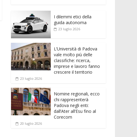
e
itt
ai
at
ss
d
n
o
b
er
l
s
e
di
k
n
o
A
n
t
I dilemmi etici della
e
di
guida autonoma
o
p
g
dI
vi
23 luglio 2026
k
p
er
n
di
L’Università di Padova
vale molto più delle
classifiche: ricerca,
imprese e lavoro fanno
crescere il territorio
23 luglio 2026
Nomine regionali, ecco
chi rappresenterà
Padova negli enti:
dall’Ater all’Esu fino al
Corecom
20 luglio 2026