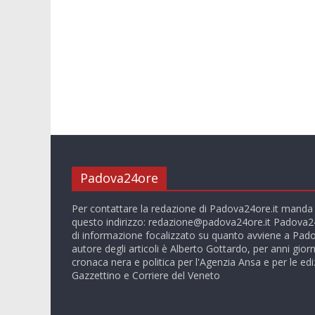
Padova24ore
Per contattare la redazione di Padova24ore.it manda
questo indirizzo:
redazione@padova24ore.it
Padova24
di informazione focalizzato su quanto avviene a Pado
autore degli articoli è Alberto Gottardo, per anni giorn
cronaca nera e politica per l'Agenzia Ansa e per le ediz
Gazzettino e Corriere del Veneto