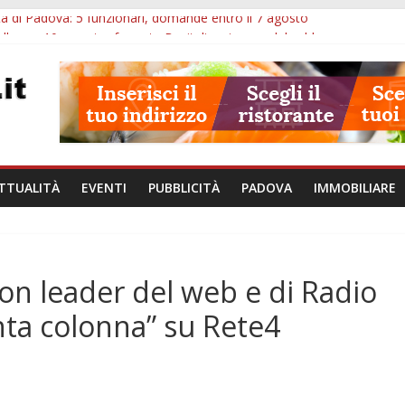
à di Padova: 5 funzionari, domande entro il 7 agosto
lle ore 10: arresto, fermata Busitalia e tregua dal caldo
Eremitani: un’ora per osservare davvero un’opera
lle ore 21: lavoratore morto, credito sul gasolio e IA nei Comuni
va: visite ed escursioni fino a settembre
TTUALITÀ
EVENTI
PUBBLICITÀ
PADOVA
IMMOBILIARE
ion leader del web e di Radio
nta colonna” su Rete4