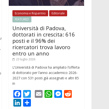
Economia e Risparmio
Editoriale
FEATURED
Università di Padova,
dottorati in crescita: 616
u
posti e il 96% dei
ricercatori trova lavoro
y
entro un anno
o
23 luglio 2026
L’Università di Padova ha ampliato l’offerta
di dottorato per l’anno accademico 2026-
o
2027 con 531 posti già assegnati e altri 85
in
F
T
E
W
M
R
ac
w
m
h
e
e
Li
C