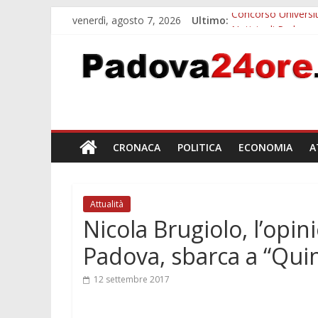
venerdì, agosto 7, 2026
Ultimo:
Concorso Universit
Notizie di Padova a
Slow Looking agli 
Notizie di Padova a
Orto Botanico Pado
CRONACA
POLITICA
ECONOMIA
A
Attualità
Nicola Brugiolo, l’opin
Padova, sbarca a “Qui
12 settembre 2017