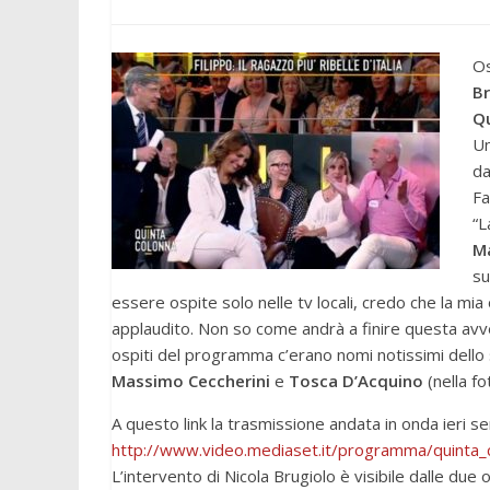
Os
Br
Q
Un
da
Fa
“L
M
su
essere ospite solo nelle tv locali, credo che la mia 
applaudito. Non so come andrà a finire questa av
ospiti del programma c’erano nomi notissimi dello
Massimo Ceccherini
e
Tosca D’Acquino
(nella f
A questo link la trasmissione andata in onda ieri se
http://www.video.mediaset.it/p
rogramma/quinta_c
L’intervento di Nicola Brugiolo è visibile dalle due 