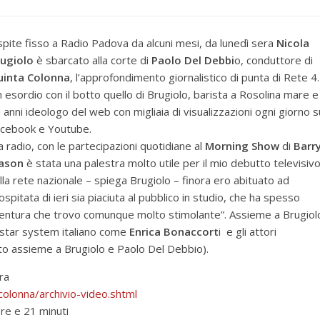
pite fisso a Radio Padova da alcuni mesi, da lunedì sera
Nicola
ugiolo
è sbarcato alla corte di
Paolo Del Debbi
o, conduttore di
uinta Colonna
, l’approfondimento giornalistico di punta di Rete 4.
 esordio con il botto quello di Brugiolo, barista a Rosolina mare e
 anni ideologo del web con migliaia di visualizzazioni ogni giorno s
cebook e Youtube.
a radio, con le partecipazioni quotidiane al
Morning Show
di
Barr
ason
è stata una palestra molto utile per il mio debutto televisiv
lla rete nazionale – spiega Brugiolo – finora ero abituato ad
ospitata di ieri sia piaciuta al pubblico in studio, che ha spesso
ventura che trovo comunque molto stimolante”. Assieme a Brugiol
 star system italiano come
Enrica Bonaccort
i e gli attori
oto assieme a Brugiolo e Paolo Del Debbio).
ra
olonna/archiv
io-video.shtml
ore e 21 minuti