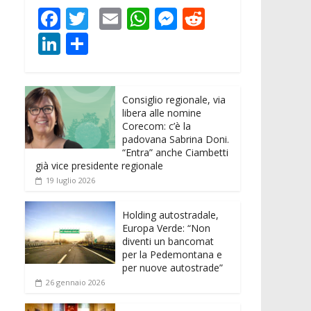
F
T
E
W
M
R
ac
w
m
h
e
e
Li
C
e
itt
ai
at
ss
d
n
o
b
er
l
s
e
di
k
n
o
A
n
t
Consiglio regionale, via
e
di
libera alle nomine
o
p
g
dI
vi
Corecom: c’è la
padovana Sabrina Doni.
k
p
er
n
di
“Entra” anche Ciambetti
già vice presidente regionale
19 luglio 2026
Holding autostradale,
Europa Verde: “Non
diventi un bancomat
per la Pedemontana e
per nuove autostrade”
26 gennaio 2026