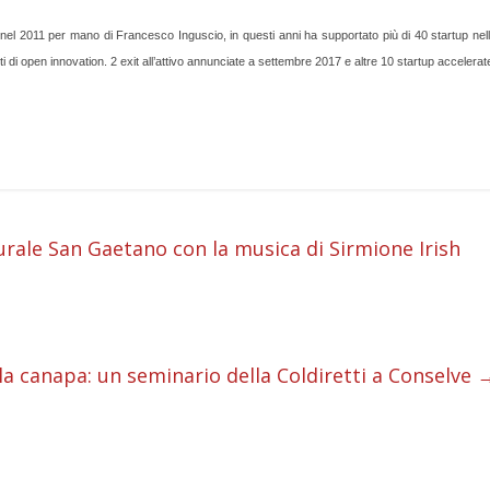
nel 2011 per mano di Francesco Inguscio, in questi anni ha supportato più di 40 startup nel
tti di open innovation. 2 exit all’attivo annunciate a settembre 2017 e altre 10 startup accelerat
i
turale San Gaetano con la musica di Sirmione Irish
i
i
ella canapa: un seminario della Coldiretti a Conselve