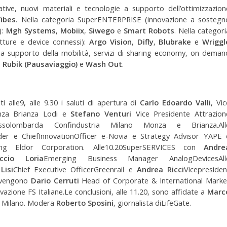
ve, nuovi materiali e tecnologie a supporto dell’ottimizzazion
ibes
. Nella categoria SuperENTERPRISE (innovazione a sostegn
):
Mgh Systems
,
Mobiix
,
Siwego
e
Smart Robots
. Nella categori
tture e device connessi):
Argo Vision
,
Difly
,
Blubrake
e
Wriggl
i a supporto della mobilità, servizi di sharing economy, on deman
,
Rubik (Pausaviaggio)
e
Wash Out
.
i alle9, alle 9.30 i saluti di apertura di
Carlo Edoardo Valli
, Vic
nza Brianza Lodi e
Stefano Venturi
Vice Presidente Attrazion
 Assolombarda Confindustria Milano Monza e Brianza.All
r e ChiefInnovationOfficer e-Novia e Strategy Advisor YAPE 
g Eldor Corporation. Alle10.20SuperSERVICES con
Andre
ccio Loria
Emerging Business Manager AnalogDevicesAll
Lisi
Chief Executive OfficerGreenrail e
Andrea Ricci
Vicepresiden
ervengono
Dario Cerruti
Head of Corporate & International Marke
azione FS Italiane.Le conclusioni, alle 11.20, sono affidate a
Marc
i Milano. Modera
Roberto Sposini
, giornalista diLifeGate.