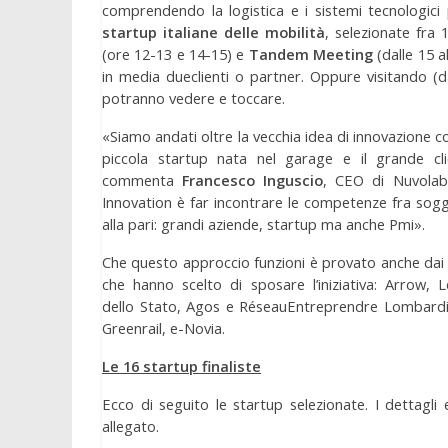
comprendendo la logistica e i sistemi tecnologici 
startup italiane delle mobilità
, selezionate fra
(ore 12-13 e 14-15) e
Tandem Meeting
(dalle 15 a
in media dueclienti o partner. Oppure visitando (d
potranno vedere e toccare.
«Siamo andati oltre la vecchia idea di innovazione c
piccola startup nata nel garage e il grande cl
commenta
Francesco Inguscio
, CEO di Nuvolab
Innovation è far incontrare le competenze fra sogg
alla pari: grandi aziende, startup ma anche Pmi».
Che questo approccio funzioni è provato anche dai
che hanno scelto di sposare l’iniziativa: Arrow, L
dello Stato, Agos e RéseauEntreprendre Lombardia. 
Greenrail, e-Novia.
Le 16 startup finaliste
Ecco di seguito le startup selezionate. I dettagli
allegato.