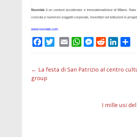
Nuvolab
è un venture accelerator e innovationadvisor di Milano. Nato 
crescita e numerosi soggetti corporate, investitori ed istituzioni in proge
www.nuvolab.com
F
T
E
W
M
R
Li
C
ac
w
m
h
e
e
n
o
e
itt
ai
at
ss
d
k
n
b
er
l
s
e
di
e
d
←
La festa di San Patrizio al centro cul
group
o
A
n
t
dI
v
o
p
g
n
d
k
p
er
I mille usi d