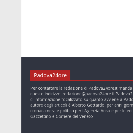
Padova24ore
Per contattare la redazione di Padova24ore.it manda
questo indirizzo:
redazione@padova24ore.it
Padova24
di informazione focalizzato su quanto avviene a Pado
autore degli articoli è Alberto Gottardo, per anni giorn
cronaca nera e politica per l'Agenzia Ansa e per le ediz
Gazzettino e Corriere del Veneto