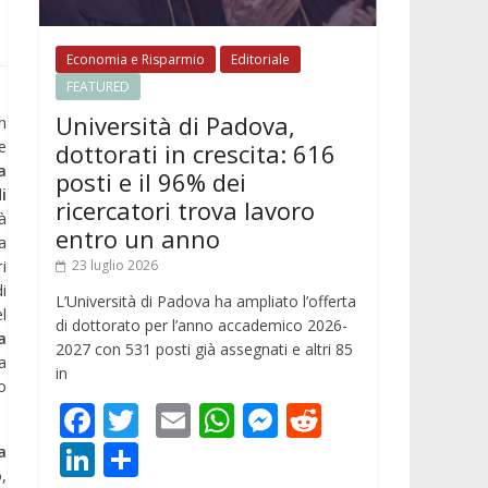
Economia e Risparmio
Editoriale
FEATURED
Università di Padova,
n
e
dottorati in crescita: 616
a
posti e il 96% dei
i
ricercatori trova lavoro
à
entro un anno
a
i
23 luglio 2026
i
L’Università di Padova ha ampliato l’offerta
l
di dottorato per l’anno accademico 2026-
a
2027 con 531 posti già assegnati e altri 85
a
in
o
F
T
E
W
M
R
ac
w
m
h
e
e
Li
C
a
,