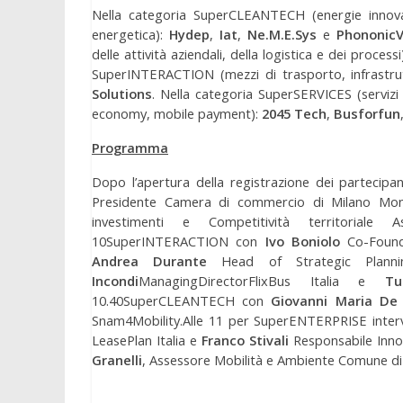
Nella categoria SuperCLEANTECH (energie innovati
energetica):
Hydep
,
Iat
,
Ne.M.E.Sys
e
PhononicV
delle attività aziendali, della logistica e dei processi
SuperINTERACTION (mezzi di trasporto, infrastru
Solutions
. Nella categoria SuperSERVICES (serviz
economy, mobile payment):
2045 Tech
,
Busforfun
Programma
Dopo l’apertura della registrazione dei partecipant
Presidente Camera di commercio di Milano Mo
investimenti e Competitività territoriale
10SuperINTERACTION con
Ivo Boniolo
Co-Founde
Andrea Durante
Head of Strategic Plannin
Incondi
ManagingDirectorFlixBus Italia e
Tu
10.40SuperCLEANTECH con
Giovanni Maria De 
Snam4Mobility.Alle 11 per SuperENTERPRISE int
LeasePlan Italia e
Franco Stivali
Responsabile Innov
Granelli
, Assessore Mobilità e Ambiente Comune d