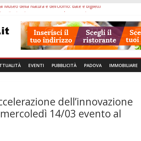
l Museo della Natura e dell’Uomo: date e biglietti
Eremitani: un’ora per osservare davvero un’opera
va: visite ed escursioni fino a settembre
à di Padova: 5 funzionari, domande entro il 7 agosto
val 2026: 49 opere e 18 anteprime nei Colli Euganei
TTUALITÀ
EVENTI
PUBBLICITÀ
PADOVA
IMMOBILIARE
ccelerazione dell’innovazione
: mercoledì 14/03 evento al