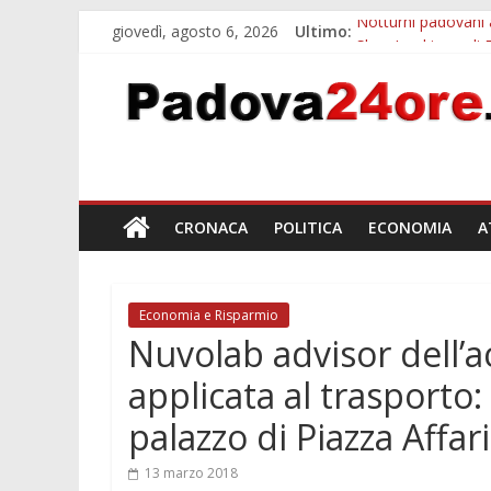
giovedì, agosto 6, 2026
Ultimo:
Notturni padovani a
Slow Looking agli 
Orto Botanico Pado
Concorso Universit
Euganea Film Festi
CRONACA
POLITICA
ECONOMIA
A
Economia e Risparmio
Nuvolab advisor dell’a
applicata al trasporto
palazzo di Piazza Affari
13 marzo 2018