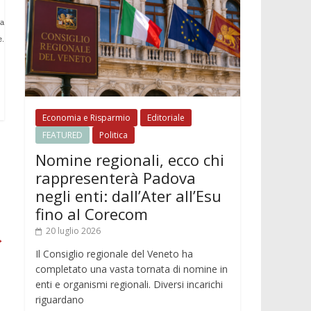
la
e.
Economia e Risparmio
Editoriale
FEATURED
Politica
Nomine regionali, ecco chi
rappresenterà Padova
negli enti: dall’Ater all’Esu
fino al Corecom
20 luglio 2026
→
Il Consiglio regionale del Veneto ha
completato una vasta tornata di nomine in
enti e organismi regionali. Diversi incarichi
riguardano