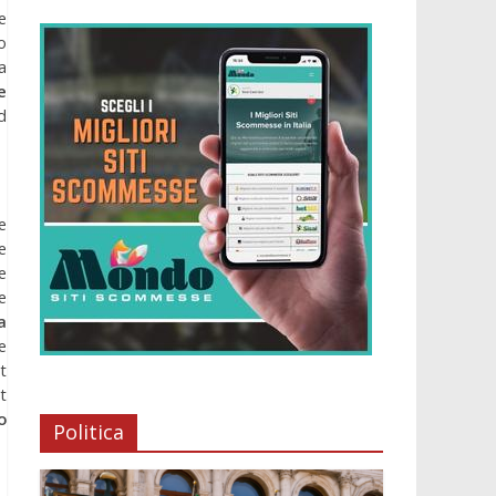
e
o
a
e
d
e
e
e
e
a
e
t
t
o
Politica