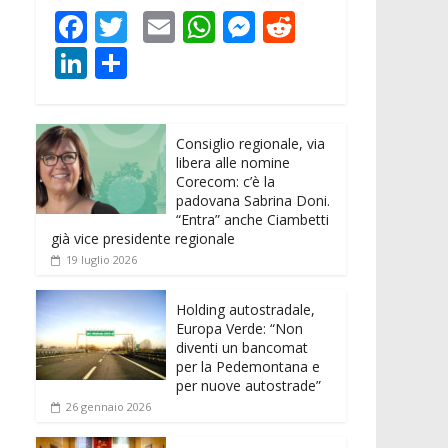
F
T
E
W
M
R
ac
w
m
h
e
e
Li
C
e
itt
ai
at
ss
d
n
o
b
er
l
s
e
di
k
n
o
A
n
t
Consiglio regionale, via
e
di
libera alle nomine
o
p
g
dI
vi
Corecom: c’è la
padovana Sabrina Doni.
k
p
er
n
di
“Entra” anche Ciambetti
già vice presidente regionale
19 luglio 2026
Holding autostradale,
Europa Verde: “Non
diventi un bancomat
per la Pedemontana e
per nuove autostrade”
26 gennaio 2026