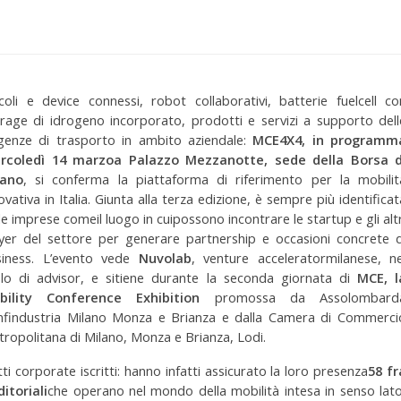
coli e device connessi, robot collaborativi, batterie fuelcell co
rage di idrogeno incorporato, prodotti e servizi a supporto dell
genze di trasporto in ambito aziendale:
MCE4X4, in programm
rcoledì 14 marzoa Palazzo Mezzanotte, sede della Borsa d
lano
, si conferma la piattaforma di riferimento per la mobilit
ovativa in Italia. Giunta alla terza edizione, è sempre più identificat
le imprese comeil luogo in cuipossono incontrare le startup e gli altr
yer del settore per generare partnership e occasioni concrete d
siness. L’evento vede
Nuvolab
,
venture acceleratormilanese, ne
lo di advisor, e si
tiene durante la seconda giornata di
MCE, l
bility Conference Exhibition
promossa da Assolombard
nfindustria Milano Monza e Brianza e dalla Camera di Commerci
ropolitana di Milano, Monza e Brianza, Lodi.
 corporate iscritti: hanno infatti assicurato la loro presenza
58 fr
itoriali
che operano nel mondo della mobilità intesa in senso lato