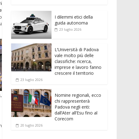
e
itt
ai
at
ss
d
n
o
i
b
er
l
s
e
di
k
n
e
o
A
n
t
o
I dilemmi etici della
e
di
guida autonoma
i
o
p
g
dI
vi
23 luglio 2026
k
p
er
n
di
L’Università di Padova
vale molto più delle
classifiche: ricerca,
imprese e lavoro fanno
crescere il territorio
23 luglio 2026
,
Nomine regionali, ecco
chi rappresenterà
Padova negli enti:
dall’Ater all’Esu fino al
Corecom
n
20 luglio 2026