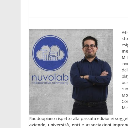
Vei
sto
esi
me
Mi
inn
dal
pla
bu
ruo
Mo
Co
Met
Raddoppiano rispetto alla passata edizionei soggetti
aziende, università, enti e associazioni imprend