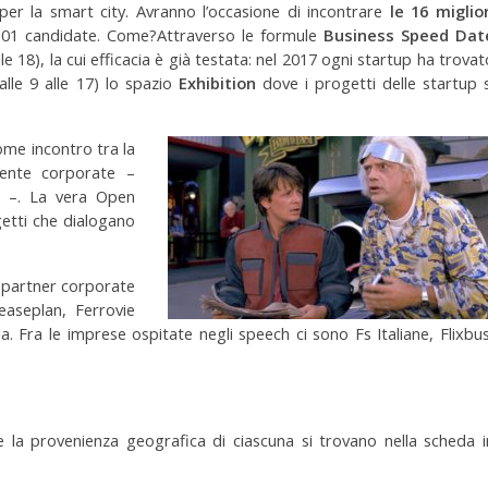
per la smart city. Avranno l’occasione di incontrare
le 16 miglior
 101 candidate. Come?Attraverso le formule
Business Speed Dat
lle 18), la cui efficacia è già testata: nel 2017 ogni startup ha trovat
alle 9 alle 17) lo spazio
Exhibition
dove i progetti delle startup s
ome incontro tra la
iente corporate –
 –. La vera Open
etti che dialogano
 partner corporate
easeplan, Ferrovie
Fra le imprese ospitate negli speech ci sono Fs Italiane, Flixbus
 e la provenienza geografica di ciascuna si trovano nella scheda i