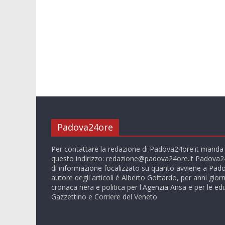
Padova24ore
Per contattare la redazione di Padova24ore.it manda
questo indirizzo:
redazione@padova24ore.it
Padova24
di informazione focalizzato su quanto avviene a Pado
autore degli articoli è Alberto Gottardo, per anni giorn
cronaca nera e politica per l'Agenzia Ansa e per le ediz
Gazzettino e Corriere del Veneto