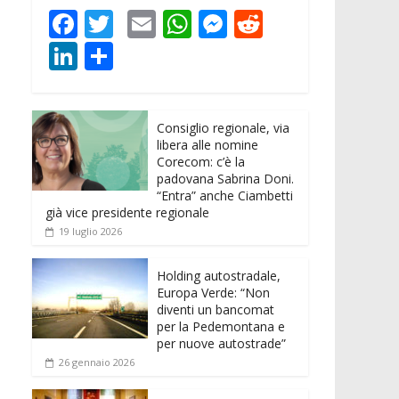
F
T
E
W
M
R
ac
w
m
h
e
e
Li
C
e
itt
ai
at
ss
d
n
o
b
er
l
s
e
di
k
n
o
A
n
t
Consiglio regionale, via
e
di
libera alle nomine
o
p
g
dI
vi
Corecom: c’è la
padovana Sabrina Doni.
k
p
er
n
di
“Entra” anche Ciambetti
già vice presidente regionale
19 luglio 2026
Holding autostradale,
Europa Verde: “Non
diventi un bancomat
per la Pedemontana e
per nuove autostrade”
26 gennaio 2026