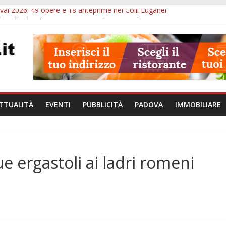
val 2026: 49 opere e 18 anteprime nei Colli Euganei
Eremitani: un’ora per osservare davvero un’opera
lle ore 21: lavoratore morto, credito sul gasolio e IA nei Comuni
va: visite ed escursioni fino a settembre
à di Padova: 5 funzionari, domande entro il 7 agosto
TTUALITÀ
EVENTI
PUBBLICITÀ
PADOVA
IMMOBILIARE
e ergastoli ai ladri romeni