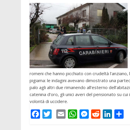
romeni che hanno picchiato con crudeltà l’anziano, 
pigiama: le indagini avevano dimostrato una partec
palo agli altri due rimanendo all’esterno dell’abit
catenina d’oro, gli unici averi del pensionato su cu
volontà di uccidere.
F
T
E
W
M
R
Li
C
ac
w
m
h
e
e
n
o