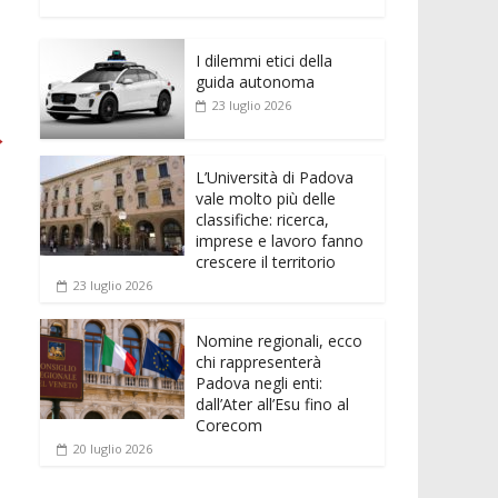
e
itt
ai
at
ss
d
n
o
b
er
l
s
e
di
k
n
o
A
n
t
I dilemmi etici della
e
di
guida autonoma
o
p
g
dI
vi
23 luglio 2026
k
p
er
→
n
di
L’Università di Padova
vale molto più delle
classifiche: ricerca,
imprese e lavoro fanno
crescere il territorio
23 luglio 2026
Nomine regionali, ecco
chi rappresenterà
Padova negli enti:
dall’Ater all’Esu fino al
Corecom
20 luglio 2026