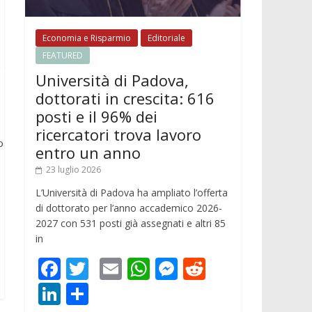
Economia e Risparmio
Editoriale
FEATURED
a
Università di Padova,
dottorati in crescita: 616
posti e il 96% dei
ricercatori trova lavoro
o
entro un anno
23 luglio 2026
L’Università di Padova ha ampliato l’offerta
di dottorato per l’anno accademico 2026-
2027 con 531 posti già assegnati e altri 85
in
F
T
E
W
M
R
ac
w
m
h
e
e
Li
C