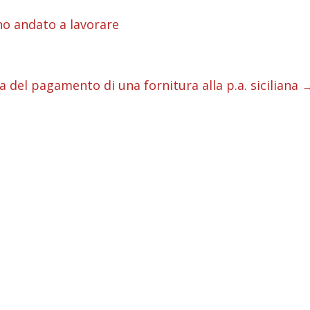
i
no andato a lavorare
i
i
a del pagamento di una fornitura alla p.a. siciliana