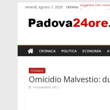
venerdì, agosto 7, 2026
Ultimo:
Euganea Film Festi
Slow Looking agli 
Notizie di Padova a
Orto Botanico Pado
Concorso Universit
CRONACA
POLITICA
ECONOMIA
A
Cronaca
Omicidio Malvestio: du
14 novembre 2012