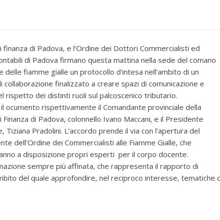
i finanza di Padova, e l’Ordine dei Dottori Commercialisti ed
ontabili di Padova firmano questa mattina nella sede del comano
e delle fiamme gialle un protocollo d’intesa nell’ambito di un
i collaborazione finalizzato a creare spazi di comunicazione e
l rispetto dei distinti ruoli sul palcoscenico tributario.
 il ocumento rispettivamente il Comandante provinciale della
i Finanza di Padova, colonnello Ivano Maccani, e il Presidente
e, Tiziana Pradolini. L’accordo prende il via con l’apertura del
 dell’Ordine dei Commercialisti alle Fiamme Gialle, che
nno a disposizione propri esperti per il corpo docente.
rmazione sempre più affinata, che rappresenta il rapporto di
’ambito del quale approfondire, nel reciproco interesse, tematiche d