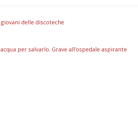
i
 giovani delle discoteche
i
i
in acqua per salvarlo. Grave all’ospedale aspirante