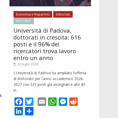
Economia e Risparmio
Editoriale
FEATURED
Università di Padova,
dottorati in crescita: 616
posti e il 96% dei
ricercatori trova lavoro
entro un anno
23 luglio 2026
L’Università di Padova ha ampliato l’offerta
di dottorato per l’anno accademico 2026-
2027 con 531 posti già assegnati e altri 85
in
i
F
T
E
W
M
R
ac
w
m
h
e
e
Li
C