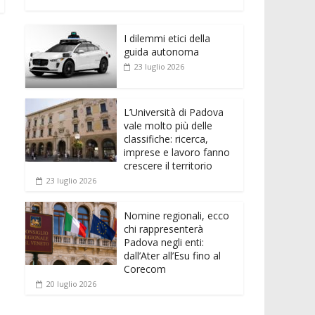
e
itt
ai
at
ss
d
n
o
b
er
l
s
e
di
k
n
o
A
n
t
I dilemmi etici della
e
di
guida autonoma
o
p
g
dI
vi
23 luglio 2026
k
p
er
n
di
L’Università di Padova
vale molto più delle
classifiche: ricerca,
imprese e lavoro fanno
crescere il territorio
23 luglio 2026
Nomine regionali, ecco
chi rappresenterà
Padova negli enti:
dall’Ater all’Esu fino al
Corecom
20 luglio 2026