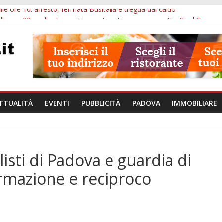
lle ore 10: arresto, fermata Busitalia e tregua dal caldo
alle ore 23: maltrattamenti, arresto a Limena e progetto Cool Shop
bana Veneto: 650mila euro per Comuni e Polizie locali
ivo Padova: più controlli su strade, stazioni e treni
bblico Veneto: 200 euro per l’abbonamento annuale
TTUALITÀ
EVENTI
PUBBLICITÀ
PADOVA
IMMOBILIARE
sti di Padova e guardia di
formazione e reciproco