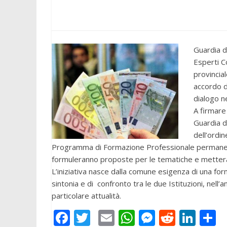
Guardia d
Esperti C
provincial
accordo d
dialogo ne
A firmare
Guardia d
dell’ordin
Programma di Formazione Professionale permanente
formuleranno proposte per le tematiche e mettera
L’iniziativa nasce dalla comune esigenza di una fo
sintonia e di confronto tra le due Istituzioni, nell
particolare attualità.
F
T
E
W
M
R
Li
C