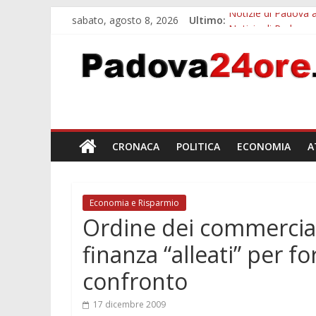
sabato, agosto 8, 2026
Ultimo:
Notizie di Padova a
Notizie di Padova 
Bando sicurezza ur
Sicurezza esodo est
Bonus trasporto pu
CRONACA
POLITICA
ECONOMIA
A
Economia e Risparmio
Ordine dei commerciali
finanza “alleati” per 
confronto
17 dicembre 2009