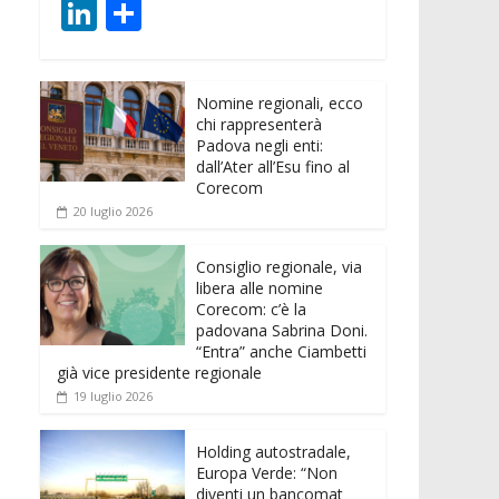
ac
w
m
h
e
e
Li
C
e
itt
ai
at
ss
d
n
o
b
er
l
s
e
di
k
n
o
A
n
t
Nomine regionali, ecco
e
di
chi rappresenterà
o
p
g
dI
vi
Padova negli enti:
dall’Ater all’Esu fino al
k
p
er
n
di
Corecom
20 luglio 2026
Consiglio regionale, via
libera alle nomine
Corecom: c’è la
padovana Sabrina Doni.
“Entra” anche Ciambetti
già vice presidente regionale
19 luglio 2026
Holding autostradale,
Europa Verde: “Non
diventi un bancomat