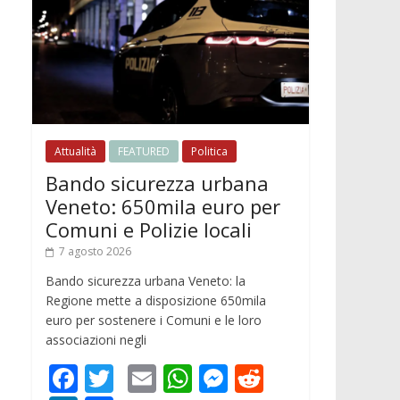
Attualità
FEATURED
Politica
Bando sicurezza urbana
Veneto: 650mila euro per
Comuni e Polizie locali
7 agosto 2026
Bando sicurezza urbana Veneto: la
Regione mette a disposizione 650mila
euro per sostenere i Comuni e le loro
associazioni negli
F
T
E
W
M
R