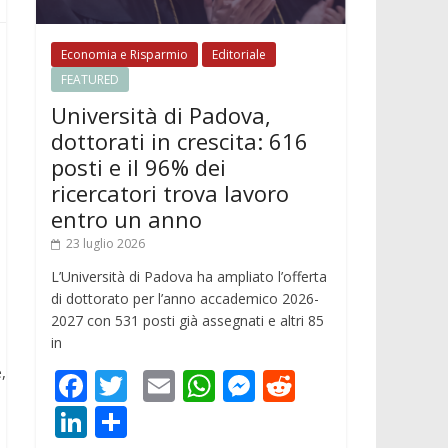
Economia e Risparmio
Editoriale
FEATURED
Università di Padova,
dottorati in crescita: 616
posti e il 96% dei
ricercatori trova lavoro
entro un anno
23 luglio 2026
L’Università di Padova ha ampliato l’offerta
di dottorato per l’anno accademico 2026-
2027 con 531 posti già assegnati e altri 85
in
,
F
T
E
W
M
R
ac
w
m
h
e
e
Li
C