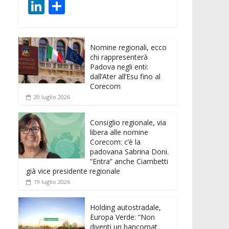
ac
w
m
h
e
e
Li
C
e
itt
ai
at
ss
d
n
o
b
er
l
s
e
di
k
n
o
A
n
t
Nomine regionali, ecco
e
di
chi rappresenterà
o
p
g
dI
vi
Padova negli enti:
dall’Ater all’Esu fino al
k
p
er
n
di
Corecom
20 luglio 2026
Consiglio regionale, via
libera alle nomine
Corecom: c’è la
padovana Sabrina Doni.
“Entra” anche Ciambetti
già vice presidente regionale
19 luglio 2026
Holding autostradale,
Europa Verde: “Non
diventi un bancomat