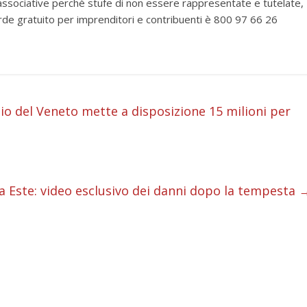
ssociative perchè stufe di non essere rappresentate e tutelate,
rde gratuito per imprenditori e contribuenti è 800 97 66 26
i
o del Veneto mette a disposizione 15 milioni per
i
i
 Este: video esclusivo dei danni dopo la tempesta