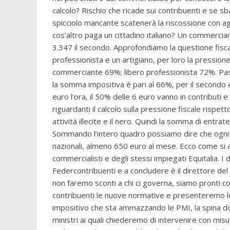
calcolo? Rischio che ricade sui contribuenti e se s
spicciolo mancante scatenerà la riscossione con agg
cos’altro paga un cittadino italiano? Un commercia
3.347 il secondo. Approfondiamo la questione fisc
professionista e un artigiano, per loro la pressione 
commerciante 69%; libero professionista 72%. Pass
la somma impositiva è pari al 66%, per il secondo
euro l’ora, il 50% delle 6 euro vanno in contributi e t
riguardanti il calcolo sulla pressione fiscale rispett
attività illecite e il nero. Quindi la somma di entra
Sommando l’intero quadro possiamo dire che ogni c
nazionali, almeno 650 euro al mese. Ecco come si ac
commercialisti e degli stessi impiegati Equitalia. I d
Federcontribuenti e a concludere è il direttore de
non faremo sconti a chi ci governa, siamo pronti c
contribuenti le nuove normative e presenteremo l
impositivo che sta ammazzando le PMI, la spina do
ministri ai quali chiederemo di intervenire con misu