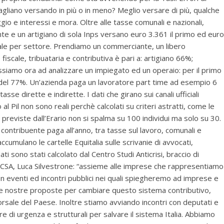
bagliano versando in più o in meno? Meglio versare di più, qualche
io e interessi e mora. Oltre alle tasse comunali e nazionali,
nte e un artigiano di sola Inps versano euro 3.361 il primo ed euro
ale per settore. Prendiamo un commerciante, un libero
fiscale, tribuataria e contributiva è pari a: artigiano 66%;
iamo ora ad analizzare un impiegato ed un operaio: per il primo
 del 77%. Un’azienda paga un lavoratore part time ad esempio 6
asse dirette e indirette. I dati che girano sui canali ufficiali
o al Pil non sono reali perchè calcolati su criteri astratti, come le
te previste dall’Erario non si spalma su 100 individui ma solo su 30.
ontribuente paga all’anno, tra tasse sul lavoro, comunali e
cumulano le cartelle Equitalia sulle scrivanie di avvocati,
ati sono stati calcolato dal Centro Studi Anticrisi, braccio di
l CSA, Luca Silvestrone: “assieme alle imprese che rappresentiamo
on eventi ed incontri pubblici nei quali spiegheremo ad imprese e
e nostre proposte per cambiare questo sistema contributivo,
rsale del Paese. Inoltre stiamo avviando incontri con deputati e
re di urgenza e strutturali per salvare il sistema Italia. Abbiamo