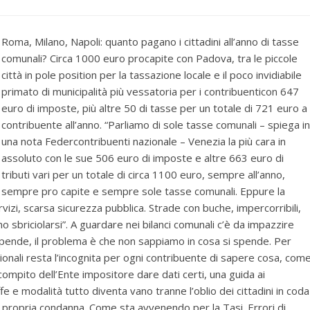
Roma, Milano, Napoli: quanto pagano i cittadini all’anno di tasse
comunali? Circa 1000 euro procapite con Padova, tra le piccole
città in pole position per la tassazione locale e il poco invidiabile
primato di municipalità più vessatoria per i contribuenticon 647
euro di imposte, più altre 50 di tasse per un totale di 721 euro a
contribuente all’anno. “Parliamo di sole tasse comunali – spiega in
una nota Federcontribuenti nazionale – Venezia la più cara in
assoluto con le sue 506 euro di imposte e altre 663 euro di
tributi vari per un totale di circa 1100 euro, sempre all’anno,
sempre pro capite e sempre sole tasse comunali. Eppure la
ervizi, scarsa sicurezza pubblica. Strade con buche, impercorribili,
sbriciolarsi”. A guardare nei bilanci comunali c’è da impazzire
spende, il problema è che non sappiamo in cosa si spende. Per
onali resta l’incognita per ogni contribuente di sapere cosa, come
pito dell’Ente impositore dare dati certi, una guida ai
e e modalità tutto diventa vano tranne l’oblio dei cittadini in coda
a propria condanna. Come sta avvenendo per la Tasi. Errori di