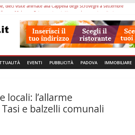
lle, dieci visite animate alla Cappella degli Scrovegni a settembre
lle ore 23: borse Eni, musei gratuiti e scadenze universitarie
cimone, 14mila euro ai giovani musicisti: candidature entro ottobre
zionali, 100mila euro ai Comuni veneti: domande entro il 7 settembre
 2026-2027: requisiti, scadenze e domanda per ottenere un posto let
TTUALITÀ
EVENTI
PUBBLICITÀ
PADOVA
IMMOBILIARE
locali: l’allarme
Tasi e balzelli comunali