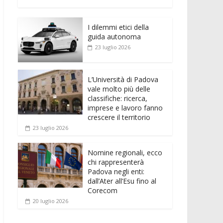
e
itt
ai
at
ss
d
n
o
b
er
l
s
e
di
k
n
o
A
n
t
I dilemmi etici della
e
di
guida autonoma
o
p
g
dI
vi
23 luglio 2026
k
p
er
n
di
L’Università di Padova
vale molto più delle
classifiche: ricerca,
imprese e lavoro fanno
crescere il territorio
23 luglio 2026
Nomine regionali, ecco
chi rappresenterà
Padova negli enti:
dall’Ater all’Esu fino al
Corecom
20 luglio 2026