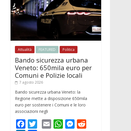
Attualità
FEATURED
Politica
Bando sicurezza urbana
Veneto: 650mila euro per
Comuni e Polizie locali
7 agosto 2026
Bando sicurezza urbana Veneto: la
Regione mette a disposizione 650mila
euro per sostenere i Comuni e le loro
associazioni negli
F
T
E
W
M
R