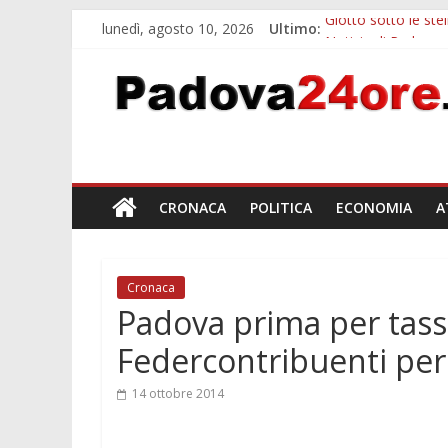
lunedì, agosto 10, 2026
Ultimo:
Giotto sotto le ste
Notizie di Padova a
Concorso Claudio S
Gemellaggi interna
Alloggi ESU Padova
CRONACA
POLITICA
ECONOMIA
A
Cronaca
Padova prima per tasse 
Federcontribuenti per 
14 ottobre 2014