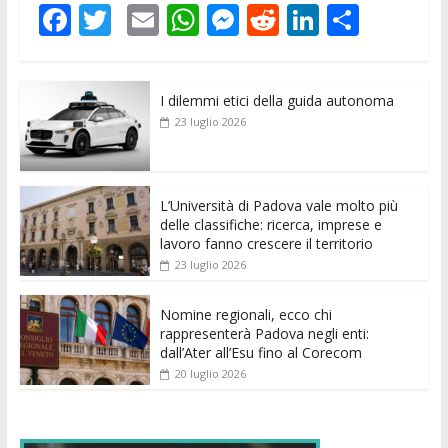
F
T
E
W
M
R
Li
C
ac
w
m
h
e
e
n
o
e
itt
ai
at
ss
d
k
n
I dilemmi etici della guida autonoma
b
er
l
s
e
di
e
di
23 luglio 2026
o
A
n
t
dI
vi
o
p
g
n
di
k
p
er
L’Università di Padova vale molto più
delle classifiche: ricerca, imprese e
lavoro fanno crescere il territorio
23 luglio 2026
Nomine regionali, ecco chi
rappresenterà Padova negli enti:
dall’Ater all’Esu fino al Corecom
20 luglio 2026