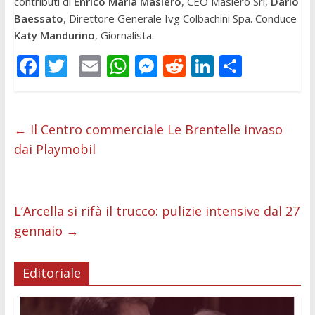
contributi di
Enrico Maria Masiero
, CEO Masiero Srl,
Dario
Baessato
, Direttore Generale Ivg Colbachini Spa. Conduce
Katy Mandurino
, Giornalista.
F
T
E
W
M
R
Li
C
ac
w
m
h
e
e
n
o
e
itt
ai
at
ss
d
k
n
b
er
l
s
e
di
e
di
←
Il Centro commerciale Le Brentelle invaso
dai Playmobil
o
A
n
t
dI
vi
o
p
g
n
di
k
p
er
L’Arcella si rifà il trucco: pulizie intensive dal 27
gennaio
→
Editoriale