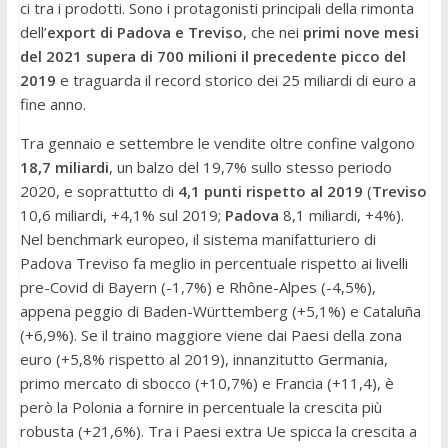
ci tra i prodotti. Sono i protagonisti principali della rimonta
dell’
export di Padova e Treviso
, che nei
primi nove mesi
del 2021 supera di 700 milioni il precedente picco del
2019
e traguarda il record storico dei 25 miliardi di euro a
fine anno.
Tra gennaio e settembre le vendite oltre confine valgono
18,7 miliardi
, un balzo del 19,7% sullo stesso periodo
2020, e soprattutto di
4,1 punti rispetto al 2019
(
Treviso
10,6 miliardi, +4,1% sul 2019;
Padova
8,1 miliardi, +4%).
Nel benchmark europeo, il sistema manifatturiero di
Padova Treviso fa meglio in percentuale rispetto ai livelli
pre-Covid di Bayern (-1,7%) e Rhône-Alpes (-4,5%),
appena peggio di Baden-Württemberg (+5,1%) e Cataluña
(+6,9%). Se il traino maggiore viene dai Paesi della zona
euro (+5,8% rispetto al 2019), innanzitutto Germania,
primo mercato di sbocco (+10,7%) e Francia (+11,4), è
però la Polonia a fornire in percentuale la crescita più
robusta (+21,6%). Tra i Paesi extra Ue spicca la crescita a