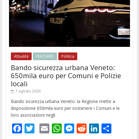
Attualità
FEATURED
Politica
Bando sicurezza urbana Veneto:
650mila euro per Comuni e Polizie
locali
7 agosto 2026
Bando sicurezza urbana Veneto: la Regione mette a
disposizione 650mila euro per sostenere i Comuni e le
loro associazioni negli
F
T
E
W
M
R
Li
C
ac
w
m
h
e
e
n
o