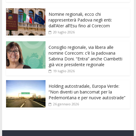
e
itt
ai
at
ss
d
k
n
Nomine regionali, ecco chi
b
er
l
s
e
di
e
di
rappresenterà Padova negli enti:
o
A
n
t
dI
vi
dall’Ater all’Esu fino al Corecom
20 luglio 2026
o
p
g
n
di
k
p
er
Consiglio regionale, via libera alle
nomine Corecom: c’è la padovana
Sabrina Doni. “Entra” anche Ciambetti
già vice presidente regionale
19 luglio 2026
Holding autostradale, Europa Verde:
“Non diventi un bancomat per la
Pedemontana e per nuove autostrade”
26 gennaio 2026