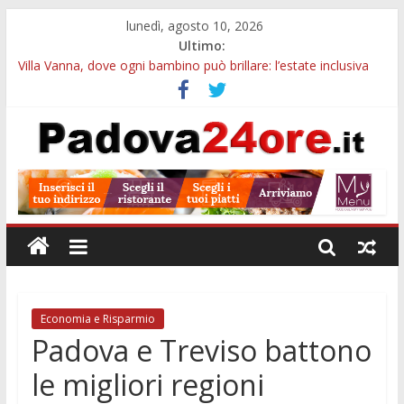
lunedì, agosto 10, 2026
Ultimo:
Premi di laurea Unipd, ad agosto scadono bandi fino a 3.290
euro per giovani studiosi
Villa Vanna, dove ogni bambino può brillare: l’estate inclusiva
del Centro Clinico Stella Polare
Notizie di Padova alle ore 10: mobilità comunale, Camera di
Commercio e bus sui Colli
I 39 scalini a Padova, il thriller di Hitchcock diventa commedia
all’Odeo Cornaro
Voucher trasporto pubblico, 200 euro per gli abbonamenti:
domande entro il 31 agosto
Economia e Risparmio
Padova e Treviso battono
le migliori regioni