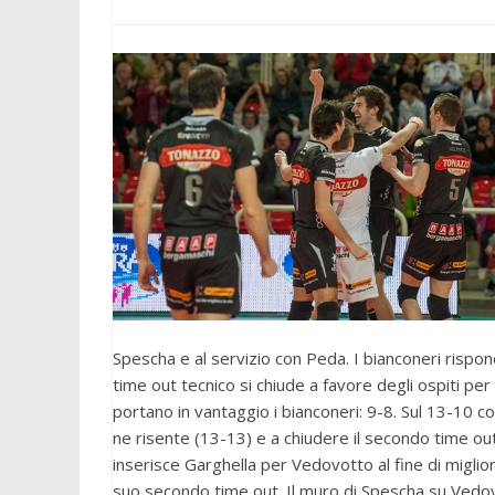
Spescha e al servizio con Peda. I bianconeri rispon
time out tecnico si chiude a favore degli ospiti per 
portano in vantaggio i bianconeri: 9-8. Sul 13-10 c
ne risente (13-13) e a chiudere il secondo time out
inserisce Garghella per Vedovotto al fine di miglio
suo secondo time out. Il muro di Spescha su Vedovot