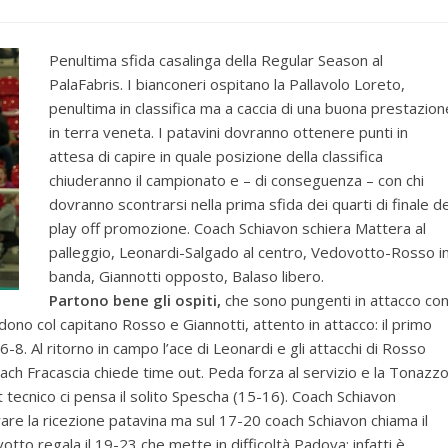
Penultima sfida casalinga della Regular Season al
PalaFabris. I bianconeri ospitano la Pallavolo Loreto,
penultima in classifica ma a caccia di una buona prestazion
in terra veneta. I patavini dovranno ottenere punti in
attesa di capire in quale posizione della classifica
chiuderanno il campionato e – di conseguenza – con chi
dovranno scontrarsi nella prima sfida dei quarti di finale de
play off promozione. Coach Schiavon schiera Mattera al
palleggio, Leonardi-Salgado al centro, Vedovotto-Rosso i
banda, Giannotti opposto, Balaso libero.
Partono bene gli ospiti,
che sono pungenti in attacco co
dono col capitano Rosso e Giannotti, attento in attacco: il primo
6-8. Al ritorno in campo l’ace di Leonardi e gli attacchi di Rosso
oach Fracascia chiede time out. Peda forza al servizio e la Tonazz
 tecnico ci pensa il solito Spescha (15-16). Coach Schiavon
rare la ricezione patavina ma sul 17-20 coach Schiavon chiama il
to regala il 19-23 che mette in difficoltà Padova: infatti è