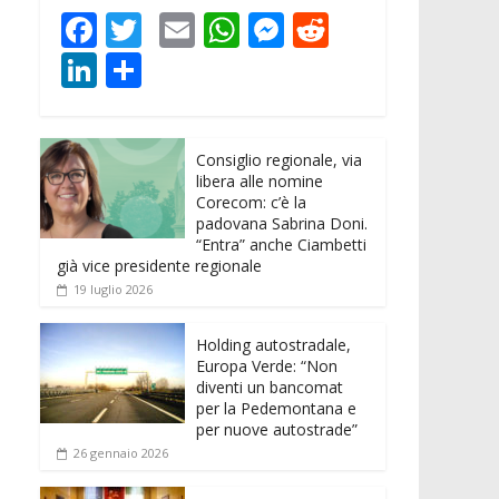
F
T
E
W
M
R
ac
w
m
h
e
e
Li
C
e
itt
ai
at
ss
d
n
o
b
er
l
s
e
di
k
n
o
A
n
t
Consiglio regionale, via
e
di
libera alle nomine
o
p
g
dI
vi
Corecom: c’è la
padovana Sabrina Doni.
k
p
er
n
di
“Entra” anche Ciambetti
già vice presidente regionale
19 luglio 2026
Holding autostradale,
Europa Verde: “Non
diventi un bancomat
per la Pedemontana e
per nuove autostrade”
26 gennaio 2026