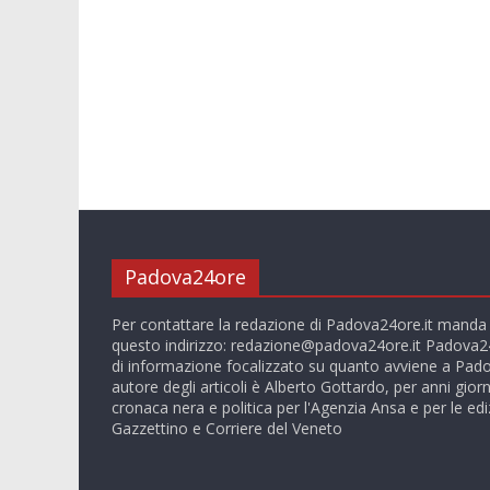
Padova24ore
Per contattare la redazione di Padova24ore.it manda
questo indirizzo:
redazione@padova24ore.it
Padova24
di informazione focalizzato su quanto avviene a Pado
autore degli articoli è Alberto Gottardo, per anni giorn
cronaca nera e politica per l'Agenzia Ansa e per le ediz
Gazzettino e Corriere del Veneto