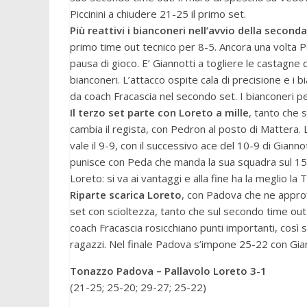
Piccinini a chiudere 21-25 il primo set.
Più reattivi i bianconeri nell’avvio della second
primo time out tecnico per 8-5. Ancora una volta P
pausa di gioco. E’ Giannotti a togliere le castagne
bianconeri. L’attacco ospite cala di precisione e i
da coach Fracascia nel secondo set. I bianconeri 
Il terzo set parte con Loreto a mille
, tanto che 
cambia il regista, con Pedron al posto di Mattera.
vale il 9-9, con il successivo ace del 10-9 di Giann
punisce con Peda che manda la sua squadra sul 15-1
Loreto: si va ai vantaggi e alla fine ha la meglio la
Riparte scarica Loreto
, con Padova che ne approfi
set con scioltezza, tanto che sul secondo time out 
coach Fracascia rosicchiano punti importanti, così 
ragazzi. Nel finale Padova s’impone 25-22 con Giann
Tonazzo Padova – Pallavolo Loreto 3-1
(21-25; 25-20; 29-27; 25-22)