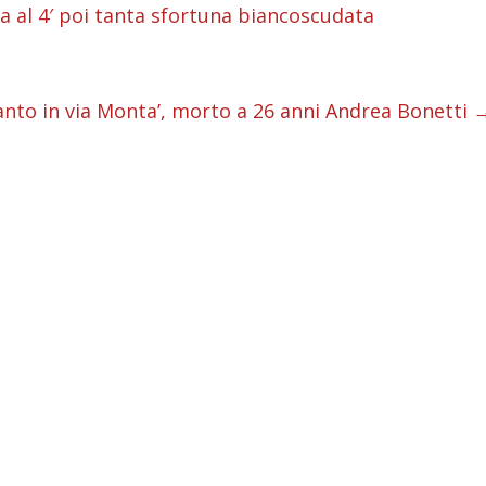
i
a al 4′ poi tanta sfortuna biancoscudata
i
i
anto in via Monta’, morto a 26 anni Andrea Bonetti