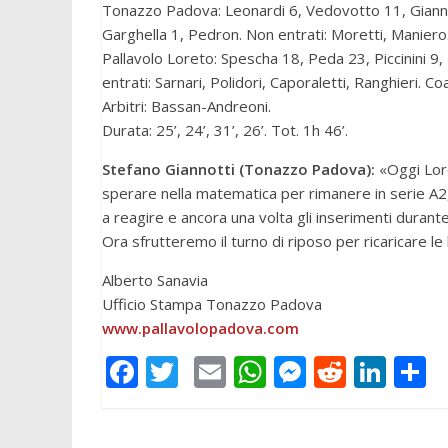
Tonazzo Padova: Leonardi 6, Vedovotto 11, Giannot
Garghella 1, Pedron. Non entrati: Moretti, Maniero.
Pallavolo Loreto: Spescha 18, Peda 23, Piccinini 9, 
entrati: Sarnari, Polidori, Caporaletti, Ranghieri. C
Arbitri: Bassan-Andreoni.
Durata: 25’, 24’, 31’, 26’. Tot. 1h 46’.
Stefano Giannotti (Tonazzo Padova):
«Oggi Lore
sperare nella matematica per rimanere in serie A2,
a reagire e ancora una volta gli inserimenti durante
Ora sfrutteremo il turno di riposo per ricaricare le
Alberto Sanavia
Ufficio Stampa Tonazzo Padova
www.pallavolopadova.com
F
T
E
W
M
R
Li
C
ac
w
m
h
e
e
n
o
e
itt
ai
at
ss
d
k
n