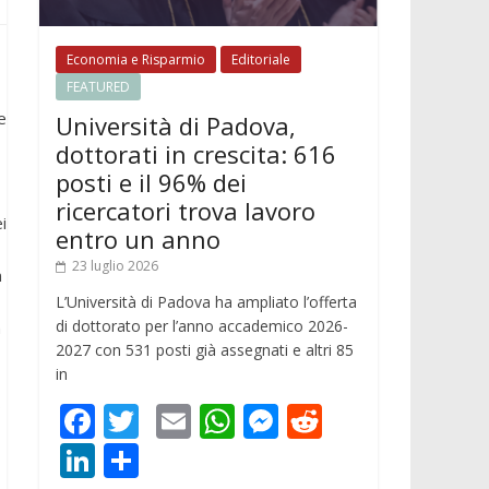
Economia e Risparmio
Editoriale
FEATURED
e
Università di Padova,
dottorati in crescita: 616
posti e il 96% dei
ricercatori trova lavoro
i
entro un anno
23 luglio 2026
n
L’Università di Padova ha ampliato l’offerta
di dottorato per l’anno accademico 2026-
n
2027 con 531 posti già assegnati e altri 85
in
o
F
T
E
W
M
R
ac
w
m
h
e
e
Li
C