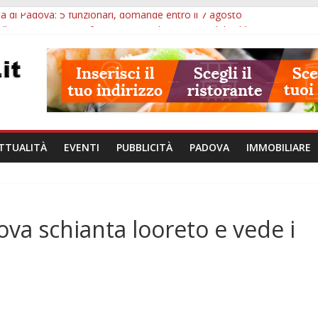
à di Padova: 5 funzionari, domande entro il 7 agosto
lle ore 10: arresto, fermata Busitalia e tregua dal caldo
Eremitani: un’ora per osservare davvero un’opera
lle ore 21: lavoratore morto, credito sul gasolio e IA nei Comuni
va: visite ed escursioni fino a settembre
TTUALITÀ
EVENTI
PUBBLICITÀ
PADOVA
IMMOBILIARE
va schianta looreto e vede i