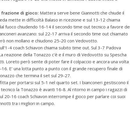
a frazione di gioco:
Mattera serve bene Giannotti che chiude il
eda mette in difficoltà Balaso in ricezione e sul 13-12 chiama
 dal fuoco chiudendo 16-14 il secondo time out tecnico a favore de
 bianconeri avanzano: sul 22-17 arriva il secondo time out chiamato
però non mollano e chiudono 25-20 con Vedovotto.
sull’1-4 coach Schiavon chiama subito time out. Sul 3-7 Padova
 La reazione della Tonazzo c’è e il muro di Vedovotto su Spescha
otti. Loreto però sente di poter fare il colpaccio e ancora una volta
6. E’ una lotta punto a punto con il grande recupero finale di
 Tonazzo che termina il set sul 29-27.
tta per portarsi sul 5-1 nel quarto set. I bianconeri gestiscono il
tecnico la Tonazzo è avanti 16-8. Al ritorno in campo i ragazzi di
sul 20-16 coach Schiavon interrompe il gioco per parlare coi suoi
otti tra i migliori in campo.