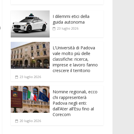
e
itt
ai
at
ss
d
n
o
b
er
l
s
e
di
k
n
o
A
n
t
I dilemmi etici della
e
di
guida autonoma
o
p
g
dI
vi
i
23 luglio 2026
k
p
er
n
di
L’Università di Padova
vale molto più delle
classifiche: ricerca,
imprese e lavoro fanno
crescere il territorio
23 luglio 2026
Nomine regionali, ecco
chi rappresenterà
Padova negli enti:
dall’Ater all’Esu fino al
Corecom
20 luglio 2026