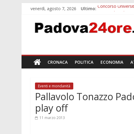
venerdì, agosto 7, 2026
Ultimo:
Concorso Universit
Notizie di Padova a
Slow Looking agli 
Notizie di Padova a
Orto Botanico Pado
CRONACA
POLITICA
ECONOMIA
A
Eventi e mondanità
Pallavolo Tonazzo Pado
play off
11 marzo 2013