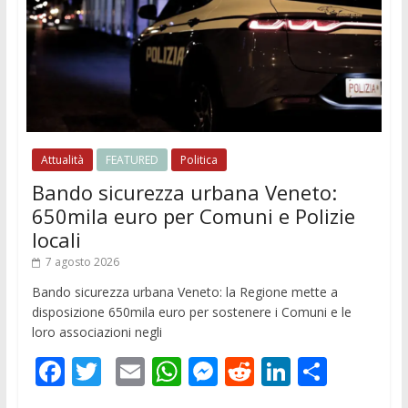
Attualità
FEATURED
Politica
Bando sicurezza urbana Veneto:
650mila euro per Comuni e Polizie
locali
7 agosto 2026
Bando sicurezza urbana Veneto: la Regione mette a
disposizione 650mila euro per sostenere i Comuni e le
loro associazioni negli
F
T
E
W
M
R
Li
C
ac
w
m
h
e
e
n
o