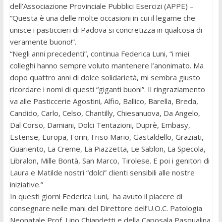
dell’Associazione Provinciale Pubblici Esercizi (APPE) –
“Questa è una delle molte occasioni in cui il legame che
unisce i pasticcieri di Padova si concretizza in qualcosa di
veramente buono!”.
“Negli anni precedenti”, continua Federica Luni, “i miei
colleghi hanno sempre voluto mantenere l’anonimato. Ma
dopo quattro anni di dolce solidarietà, mi sembra giusto
ricordare i nomi di questi “giganti buoni”. Il ringraziamento
va alle Pasticcerie Agostini, Alfio, Ballico, Barella, Breda,
Candido, Carlo, Celso, Chantilly, Chiesanuova, Da Angelo,
Dal Corso, Damiani, Dolci Tentazioni, Duprè, Embasy,
Estense, Europa, Forin, Friso Mario, Gastaldello, Graziati,
Guariento, La Creme, La Piazzetta, Le Sablon, La Specola,
Libralon, Mille Bontà, San Marco, Tirolese. E poi i genitori di
Laura e Matilde nostri “dolci” clienti sensibili alle nostre
iniziative.”
In questi giorni Federica Luni, ha avuto il piacere di
consegnare nelle mani del Direttore dell’U.O.C. Patologia
Neonatale Prof. Lino Chiandetti e della Caposala Pasqualina