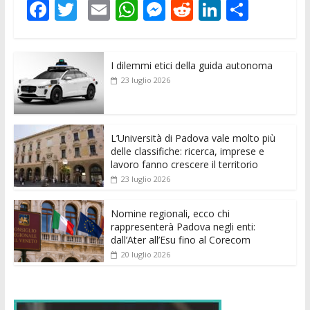
F
T
E
W
M
R
Li
C
ac
w
m
h
e
e
n
o
e
itt
ai
at
ss
d
k
n
I dilemmi etici della guida autonoma
b
er
l
s
e
di
e
di
23 luglio 2026
o
A
n
t
dI
vi
o
p
g
n
di
k
p
er
L’Università di Padova vale molto più
delle classifiche: ricerca, imprese e
lavoro fanno crescere il territorio
23 luglio 2026
Nomine regionali, ecco chi
rappresenterà Padova negli enti:
dall’Ater all’Esu fino al Corecom
20 luglio 2026