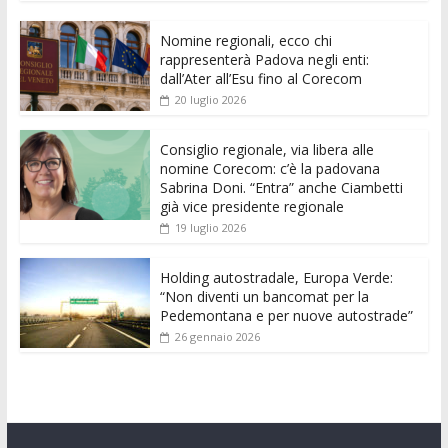
e
itt
ai
at
ss
d
k
n
Nomine regionali, ecco chi
b
er
l
s
e
di
e
di
rappresenterà Padova negli enti:
o
A
n
t
dI
vi
dall’Ater all’Esu fino al Corecom
20 luglio 2026
o
p
g
n
di
k
p
er
Consiglio regionale, via libera alle
nomine Corecom: c’è la padovana
Sabrina Doni. “Entra” anche Ciambetti
già vice presidente regionale
19 luglio 2026
Holding autostradale, Europa Verde:
“Non diventi un bancomat per la
Pedemontana e per nuove autostrade”
26 gennaio 2026