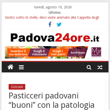
lunedì, agosto 10, 2026
Ultimo:
Giotto sotto le stelle, dieci visite animate alla Cappella degli
Scrovegni a settembre
Notizie di Padova alle ore 23: borse Eni, musei gratuiti e
scadenze universitarie
Concorso Claudio Scimone, 14mila euro ai giovani musicisti:
candidature entro ottobre
Gemellaggi internazionali, 100mila euro ai Comuni veneti:
domande entro il 7 settembre
Alloggi ESU Padova 2026-2027: requisiti, scadenze e domanda
per ottenere un posto letto
Golosità
Pasticceri padovani
“buoni” con la patologia