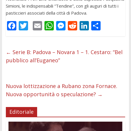
Simioni, le indispensabili “Tendine”, con gli auguri di tutti i
pasticcieri associati della città di Padova.
F
T
E
W
M
R
Li
C
ac
w
m
h
e
e
n
o
e
itt
ai
at
ss
d
k
n
b
er
l
s
e
di
e
di
←
Serie B: Padova – Novara 1 – 1. Cestaro: “Bel
pubblico all’Euganeo”
o
A
n
t
dI
vi
o
p
g
n
di
k
p
er
Nuova lottizzazione a Rubano zona Fornace.
Nuova opportunità o speculazione?
→
Editoriale