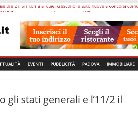
lle ore 21: SIT torna all’utile, crescono le auto nuove e concorsi comu
SME: il corpo umano si esplora con i visori VR
va per tutto agosto: chi entra e quali sedi visitare
 della Valle, da Tracy Spencer a Valeria Rossi: musica e fuochi
ore 10: Hiroshima, nuovo corso MedTech, viabilità e imprese sui merca
TTUALITÀ
EVENTI
PUBBLICITÀ
PADOVA
IMMOBILIARE
gli stati generali e l’11/2 il