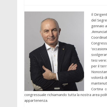
Il Dirige
del Segre
gennaio a
.Annunciat
Coordinat
Congressu
’occasion
svolgeran
tesi vere:
per il terr
Nonostant
volontà d
mantenut
Cortina c
congressuale richiamando tutta la nostra area pol
appartenenza.