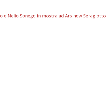
i
i
no e Nelio Sonego in mostra ad Ars now Seragiotto