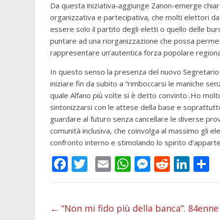
Da questa iniziativa-aggiunge Zanon-emerge chiara
organizzativa e partecipativa, che molti elettori d
essere solo il partito degli eletti o quello delle 
puntare ad una riorganizzazione che possa permett
rappresentare un’autentica forza popolare regional
In questo senso la presenza del nuovo Segretario s
iniziare fin da subito a “rimboccarsi le maniche senz
quale Alfano più volte si è detto convinto .Ho mol
sintonizzarsi con le attese della base e soprattutto
guardare al futuro senza cancellare le diverse prov
comunità inclusiva, che coinvolga al massimo gli elett
confronto interno e stimolando lo spirito d’appart
F
T
E
W
M
R
Li
C
ac
w
m
h
e
e
n
o
e
itt
ai
at
ss
d
k
n
b
er
l
s
e
di
e
d
←
“Non mi fido più della banca”. 84enne