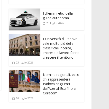
e
itt
ai
at
ss
d
n
o
b
er
l
s
e
di
k
n
o
A
n
t
I dilemmi etici della
e
di
guida autonoma
o
p
g
dI
vi
23 luglio 2026
k
p
er
n
di
L’Università di Padova
vale molto più delle
classifiche: ricerca,
imprese e lavoro fanno
crescere il territorio
23 luglio 2026
Nomine regionali, ecco
chi rappresenterà
Padova negli enti:
dall’Ater all’Esu fino al
Corecom
20 luglio 2026