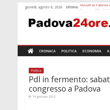
giovedì, agosto 6, 2026
Ultimo:
Notizie di Padova a
Organi in 3D al MU
Musei gratis a Pado
Ferragosto in Prato
Notizie di Padova 
CRONACA
POLITICA
ECONOMIA
A
Politica
Pdl in fermento: sabato 
congresso a Padova
19 gennaio 2012