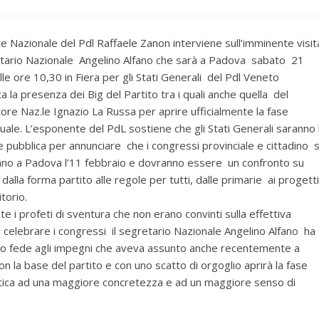
nte Nazionale del Pdl Raffaele Zanon interviene sull’imminente visit
tario Nazionale Angelino Alfano che sarà a Padova sabato 21
lle ore 10,30 in Fiera per gli Stati Generali del Pdl Veneto
a la presenza dei Big del Partito tra i quali anche quella del
ore Naz.le Ignazio La Russa per aprire ufficialmente la fase
ale. L’esponente del PdL sostiene che gli Stati Generali saranno 
e pubblica per annunciare che i congressi provinciale e cittadino s
no a Padova l’11 febbraio e dovranno essere un confronto su
 dalla forma partito alle regole per tutti, dalle primarie ai progetti
itorio.
e i profeti di sventura che non erano convinti sulla effettiva
i celebrare i congressi il segretario Nazionale Angelino Alfano ha
o fede agli impegni che aveva assunto anche recentemente a
on la base del partito e con uno scatto di orgoglio aprirà la fase
itica ad una maggiore concretezza e ad un maggiore senso di