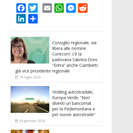
F
T
E
W
M
R
ac
w
m
h
e
e
Li
C
e
itt
ai
at
ss
d
n
o
b
er
l
s
e
di
k
n
o
A
n
t
Consiglio regionale, via
e
di
libera alle nomine
o
p
g
dI
vi
Corecom: c’è la
padovana Sabrina Doni.
k
p
er
n
di
“Entra” anche Ciambetti
già vice presidente regionale
19 luglio 2026
Holding autostradale,
Europa Verde: “Non
diventi un bancomat
per la Pedemontana e
per nuove autostrade”
26 gennaio 2026