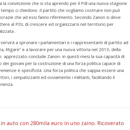
 la convinzione che si sta aprendo per il Pdl una nuova stagione
a tempo ci chiedono .Il partito che vogliamo costruire non può
burocrazie che ad essi fanno riferimento. Secondo Zanon si deve
ere al PDL di crescere ed organizzarsi nel territorio per
izzata .
ervirà a spronare i parlamentari e i rappresentanti di partito ad
a, litigare” e a lavorare per una nuova vittoria nel 2013, della
to apprezzato-conclude Zanon- in questi mesi la sua capacità di
 dei giovani per la costruzione di una forza politica capace di
enienze e specificità .Una forza politica che sappia essere una
ori, i simpatizzanti ed ovviamente i militanti, facilitando il
enenza.
i
 in auto con 280mila euro in uno zaino. Ricoverato