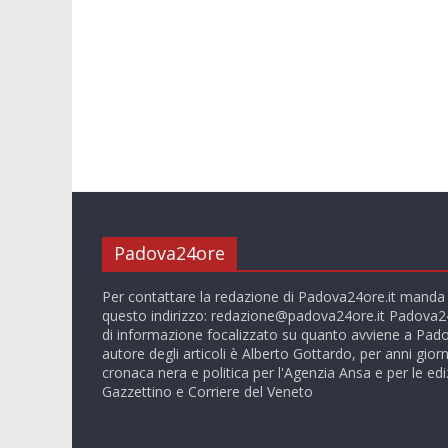
Padova24ore
Per contattare la redazione di Padova24ore.it manda
questo indirizzo:
redazione@padova24ore.it
Padova24
di informazione focalizzato su quanto avviene a Pado
autore degli articoli è Alberto Gottardo, per anni giorn
cronaca nera e politica per l'Agenzia Ansa e per le ediz
Gazzettino e Corriere del Veneto