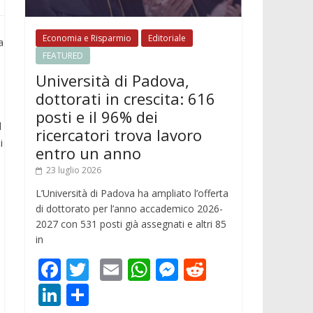
Economia e Risparmio
Editoriale
a
FEATURED
Università di Padova,
dottorati in crescita: 616
posti e il 96% dei
l
ricercatori trova lavoro
i
entro un anno
23 luglio 2026
L’Università di Padova ha ampliato l’offerta
di dottorato per l’anno accademico 2026-
2027 con 531 posti già assegnati e altri 85
in
F
T
E
W
M
R
ac
w
m
h
e
e
Li
C