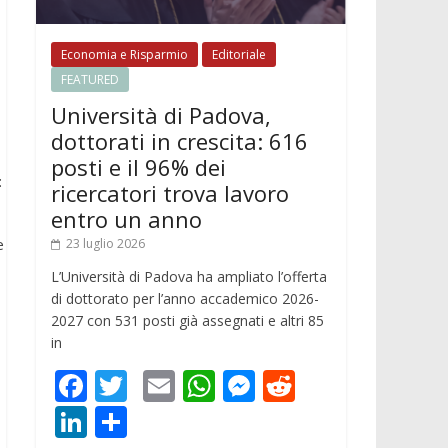
Economia e Risparmio
Editoriale
FEATURED
Università di Padova,
dottorati in crescita: 616
posti e il 96% dei
:
ricercatori trova lavoro
entro un anno
e
23 luglio 2026
L’Università di Padova ha ampliato l’offerta
di dottorato per l’anno accademico 2026-
2027 con 531 posti già assegnati e altri 85
in
F
T
E
W
M
R
ac
w
m
h
e
e
Li
C