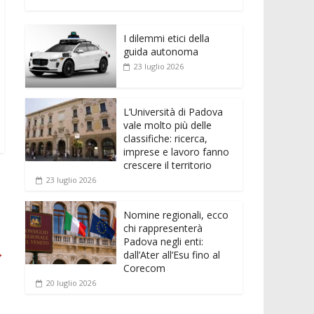
e
itt
ai
at
ss
d
n
o
b
er
l
s
e
di
k
n
o
A
n
t
I dilemmi etici della
e
di
guida autonoma
o
p
g
dI
vi
23 luglio 2026
k
p
er
n
di
L’Università di Padova
vale molto più delle
classifiche: ricerca,
imprese e lavoro fanno
crescere il territorio
23 luglio 2026
Nomine regionali, ecco
chi rappresenterà
Padova negli enti:
→
dall’Ater all’Esu fino al
Corecom
20 luglio 2026