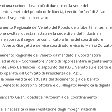
e di una riunione durata più di due ore nella sede del
nto veneto del popolo delle libertà, i vertici “orfani” di Galan
fuso il seguente comunicato:
namento Regionale del Veneto del Popolo della Libertà, al termine
ione svoltasi questa mattina nella sede di via dell’Industria a
a elaborato il seguente comunicato a firma del coordinatore
, Alberto Giorgetti e del vice coordinatore vicario Marino Zorzato
inamento Regionale del Veneto dà mandato al Coordinatore
 ed al Vice – Coordinatore Vicario di rappresentare urgentement
nte Silvio Berlusconi il disappunto del P.D.L. Veneto sulle scelte e
o operate dal Comitato di Presidenza del P.D.L.
 la piena validità ed attualità del documento già deliberato
. Veneto lo scorso 19 ottobre e qui allegato; Rivendica la dignità
 Giancarlo Galan; Ribadisce l’autonomia del Coordinamento
ce la necessità di una rivisitazione degli impegni nazionali