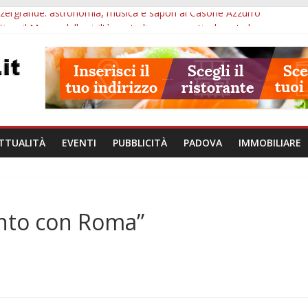
 Arzergrande: astronomia, musica e sapori al Casone Azzurro
o, il Museo della civiltà contadina apre gratis durante la sagra
a alle ore 10: Notte del Volo sold out, Tribano e festa oggi a Teolo
lie a Loreggia, la Bella Addormentata arriva sul palco domenica sera
chiuse le domande: 2,5 milioni per formare nuove competenze in Ve
TTUALITÀ
EVENTI
PUBBLICITÀ
PADOVA
IMMOBILIARE
nto con Roma”