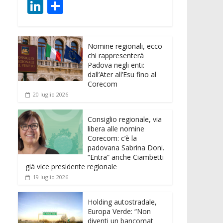
ac
w
m
h
e
e
Li
C
e
itt
ai
at
ss
d
n
o
b
er
l
s
e
di
k
n
o
A
n
t
Nomine regionali, ecco
e
di
chi rappresenterà
o
p
g
dI
vi
Padova negli enti:
dall’Ater all’Esu fino al
k
p
er
n
di
Corecom
20 luglio 2026
Consiglio regionale, via
libera alle nomine
Corecom: c’è la
padovana Sabrina Doni.
“Entra” anche Ciambetti
già vice presidente regionale
19 luglio 2026
Holding autostradale,
Europa Verde: “Non
diventi un bancomat