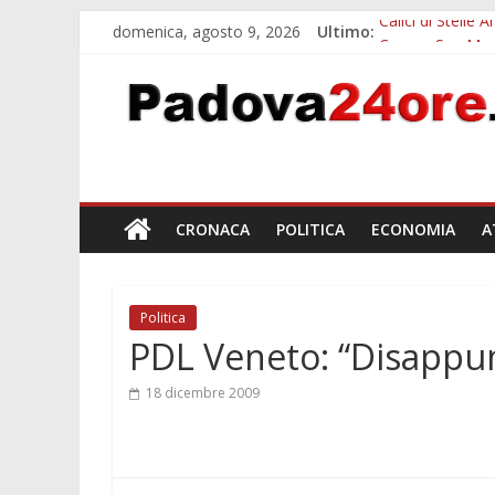
domenica, agosto 9, 2026
Ultimo:
Calici di Stelle
Campo San Martin
Notizie di Padov
Teatro per famig
Restauro 2026, 
CRONACA
POLITICA
ECONOMIA
A
Politica
PDL Veneto: “Disappu
18 dicembre 2009