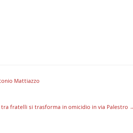
i
ntonio Mattiazzo
i
i
 tra fratelli si trasforma in omicidio in via Palestro