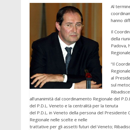
Al termin
coordiname
hanno dif
Il Coordi
della riun
Padova, h
Regionale
“Il Coord
Regionale
al Preside
sul metod
Ribadisce
all’unanimità dal coordinamento Regionale del P.D.L
del P.D.L. Veneto e la centralità per la tenuta
del P.D.L. in Veneto della persona del Presidente
Regionale nelle scelte e nelle
trattative per gli assetti futuri del Veneto; Ribadis