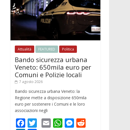
Attualità
FEATURED
Politica
Bando sicurezza urbana
Veneto: 650mila euro per
Comuni e Polizie locali
7 agosto 2026
Bando sicurezza urbana Veneto: la
Regione mette a disposizione 650mila
euro per sostenere i Comuni e le loro
associazioni negli
F
T
E
W
M
R