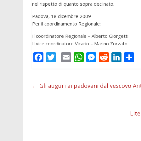
nel rispetto di quanto sopra declinato.
Padova, 18 dicembre 2009
Per il coordinamento Regionale:
Il coordinatore Regionale – Alberto Giorgetti
Il vice coordinatore Vicario – Marino Zorzato
F
T
E
W
M
R
Li
C
ac
w
m
h
e
e
n
o
e
itt
ai
at
ss
d
k
n
b
er
l
s
e
di
e
d
←
Gli auguri ai padovani dal vescovo A
o
A
n
t
dI
v
o
p
g
n
d
Lite
k
p
er