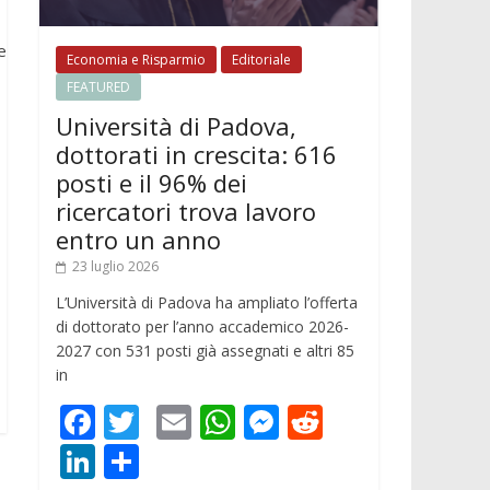
e
Economia e Risparmio
Editoriale
FEATURED
Università di Padova,
dottorati in crescita: 616
posti e il 96% dei
ricercatori trova lavoro
entro un anno
23 luglio 2026
L’Università di Padova ha ampliato l’offerta
di dottorato per l’anno accademico 2026-
2027 con 531 posti già assegnati e altri 85
in
F
T
E
W
M
R
ac
w
m
h
e
e
Li
C