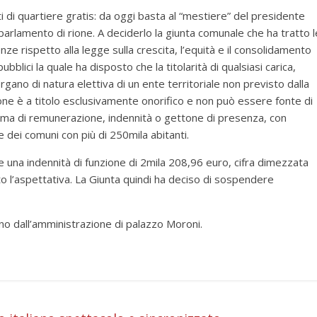
i di quartiere gratis: da oggi basta al “mestiere” del presidente
parlamento di rione. A deciderlo la giunta comunale che ha tratto l
ze rispetto alla legge sulla crescita, l’equità e il consolidamento
pubblici la quale ha disposto che la titolarità di qualsiasi carica,
organo di natura elettiva di un ente territoriale non previsto dalla
one è a titolo esclusivamente onorifico e non può essere fonte di
rma di remunerazione, indennità o gettone di presenza, con
e dei comuni con più di 250mila abitanti.
e una indennità di funzione di 2mila 208,96 euro, cifra dimezzata
to l’aspettativa. La Giunta quindi ha deciso di sospendere
anno dall’amministrazione di palazzo Moroni.