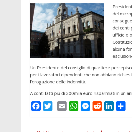
President
del micro
conseguen
dei conti 
ufficio o 
Costituzi
alcuna fo
esclusion
Un Presidente del consiglio di quartiere percepisc
per i lavoratori dipendenti che non abbiano richies
l’erogazione delle indennità.
A conti fatti più di 200mila euro risparmiati in un 
F
T
E
W
M
R
Li
C
ac
w
m
h
e
e
n
o
e
itt
ai
at
ss
d
k
n