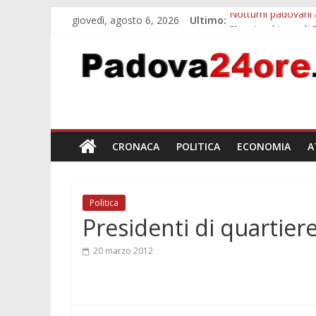
giovedì, agosto 6, 2026
Ultimo:
Notturni padovani a
Slow Looking agli 
Orto Botanico Pado
Concorso Universit
Euganea Film Festi
CRONACA
POLITICA
ECONOMIA
A
Politica
Presidenti di quartier
20 marzo 2012