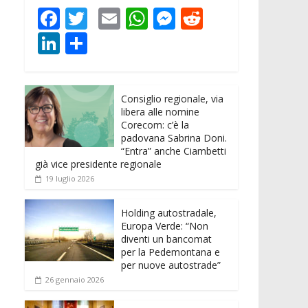
F
T
E
W
M
R
ac
w
m
h
e
e
Li
C
e
itt
ai
at
ss
d
n
o
b
er
l
s
e
di
k
n
o
A
n
t
Consiglio regionale, via
e
di
libera alle nomine
o
p
g
dI
vi
Corecom: c’è la
padovana Sabrina Doni.
k
p
er
n
di
“Entra” anche Ciambetti
già vice presidente regionale
19 luglio 2026
Holding autostradale,
Europa Verde: “Non
diventi un bancomat
per la Pedemontana e
per nuove autostrade”
26 gennaio 2026