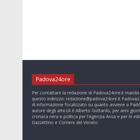
Padova24ore
Per contattare la redazione di Padova24ore.it manda
questo indirizzo:
redazione@padova24ore.it
Padova24
di informazione focalizzato su quanto avviene a Pado
autore degli articoli è Alberto Gottardo, per anni giorn
cronaca nera e politica per l'Agenzia Ansa e per le ediz
Gazzettino e Corriere del Veneto