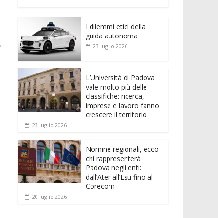
e
itt
ai
at
ss
d
n
o
b
er
l
s
e
di
k
n
o
A
n
t
I dilemmi etici della
e
di
guida autonoma
o
p
g
→
dI
vi
23 luglio 2026
k
p
er
n
di
L’Università di Padova
vale molto più delle
classifiche: ricerca,
imprese e lavoro fanno
crescere il territorio
23 luglio 2026
Nomine regionali, ecco
chi rappresenterà
Padova negli enti:
dall’Ater all’Esu fino al
Corecom
20 luglio 2026