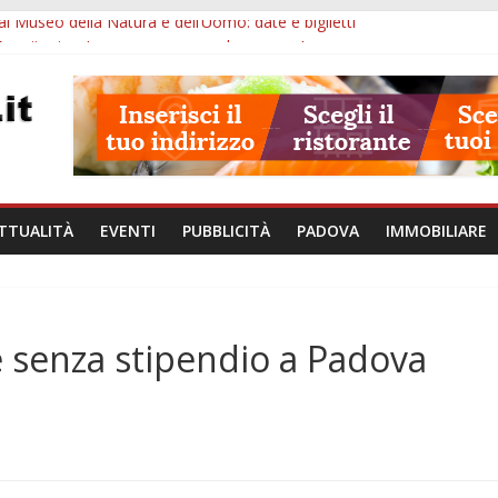
l Museo della Natura e dell’Uomo: date e biglietti
Eremitani: un’ora per osservare davvero un’opera
va: visite ed escursioni fino a settembre
à di Padova: 5 funzionari, domande entro il 7 agosto
val 2026: 49 opere e 18 anteprime nei Colli Euganei
TTUALITÀ
EVENTI
PUBBLICITÀ
PADOVA
IMMOBILIARE
e senza stipendio a Padova