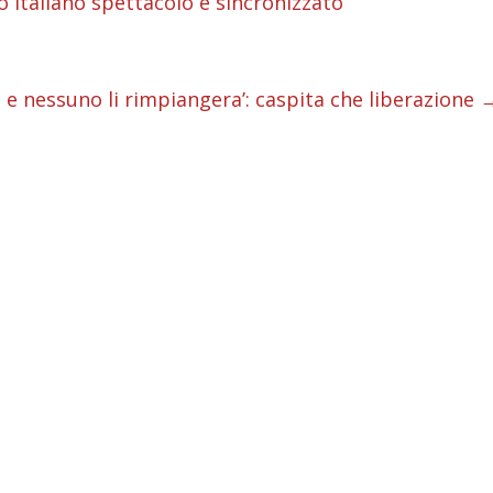
i
 italiano spettacolo e sincronizzato
i
i
i e nessuno li rimpiangera’: caspita che liberazione