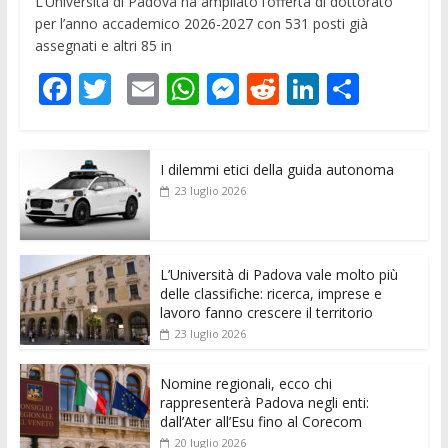
L’Università di Padova ha ampliato l’offerta di dottorato
per l’anno accademico 2026-2027 con 531 posti già
assegnati e altri 85 in
F
T
E
W
M
R
Li
C
ac
w
m
h
e
e
n
o
e
itt
ai
at
ss
d
k
n
I dilemmi etici della guida autonoma
b
er
l
s
e
di
e
di
23 luglio 2026
o
A
n
t
dI
vi
o
p
g
n
di
k
p
er
L’Università di Padova vale molto più
delle classifiche: ricerca, imprese e
lavoro fanno crescere il territorio
23 luglio 2026
Nomine regionali, ecco chi
rappresenterà Padova negli enti:
dall’Ater all’Esu fino al Corecom
20 luglio 2026