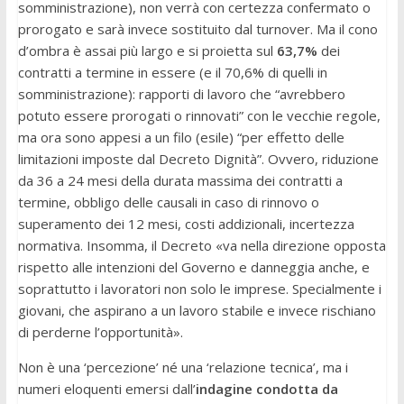
somministrazione), non verrà con certezza confermato o
prorogato e sarà invece sostituito dal turnover. Ma il cono
d’ombra è assai più largo e si proietta sul
63,7%
dei
contratti a termine in essere (e il 70,6% di quelli in
somministrazione): rapporti di lavoro che “avrebbero
potuto essere prorogati o rinnovati” con le vecchie regole,
ma ora sono appesi a un filo (esile) “per effetto delle
limitazioni imposte dal Decreto Dignità”. Ovvero, riduzione
da 36 a 24 mesi della durata massima dei contratti a
termine, obbligo delle causali in caso di rinnovo o
superamento dei 12 mesi, costi addizionali, incertezza
normativa. Insomma, il Decreto «va nella direzione opposta
rispetto alle intenzioni del Governo e danneggia anche, e
soprattutto i lavoratori non solo le imprese. Specialmente i
giovani, che aspirano a un lavoro stabile e invece rischiano
di perderne l’opportunità».
Non è una ‘percezione’ né una ‘relazione tecnica’, ma i
numeri eloquenti emersi dall’
indagine condotta da