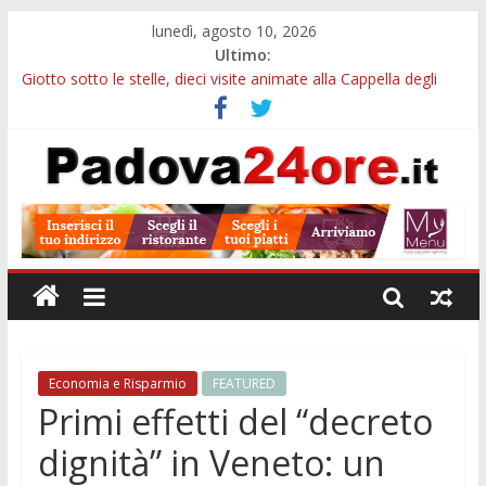
lunedì, agosto 10, 2026
Ultimo:
Giotto sotto le stelle, dieci visite animate alla Cappella degli
Scrovegni a settembre
Notizie di Padova alle ore 23: borse Eni, musei gratuiti e
scadenze universitarie
Concorso Claudio Scimone, 14mila euro ai giovani musicisti:
candidature entro ottobre
Gemellaggi internazionali, 100mila euro ai Comuni veneti:
domande entro il 7 settembre
Alloggi ESU Padova 2026-2027: requisiti, scadenze e domanda
per ottenere un posto letto
Economia e Risparmio
FEATURED
Primi effetti del “decreto
dignità” in Veneto: un