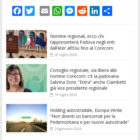
F
T
E
W
M
R
Li
C
ac
w
m
h
e
e
n
o
e
itt
ai
at
ss
d
k
n
Nomine regionali, ecco chi
b
er
l
s
e
di
e
di
rappresenterà Padova negli enti:
o
A
n
t
dI
vi
dall’Ater all’Esu fino al Corecom
20 luglio 2026
o
p
g
n
di
k
p
er
Consiglio regionale, via libera alle
nomine Corecom: c’è la padovana
Sabrina Doni. “Entra” anche Ciambetti
già vice presidente regionale
19 luglio 2026
Holding autostradale, Europa Verde:
“Non diventi un bancomat per la
Pedemontana e per nuove autostrade”
26 gennaio 2026