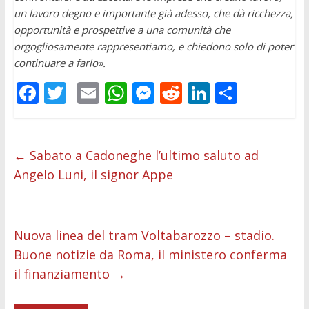
un lavoro degno e importante già adesso, che dà ricchezza,
opportunità e prospettive a una comunità che
orgogliosamente rappresentiamo, e chiedono solo di poter
continuare a farlo».
F
T
E
W
M
R
Li
C
ac
w
m
h
e
e
n
o
e
itt
ai
at
ss
d
k
n
b
er
l
s
e
di
e
di
←
Sabato a Cadoneghe l’ultimo saluto ad
Angelo Luni, il signor Appe
o
A
n
t
dI
vi
o
p
g
n
di
k
p
er
Nuova linea del tram Voltabarozzo – stadio.
Buone notizie da Roma, il ministero conferma
il finanziamento
→