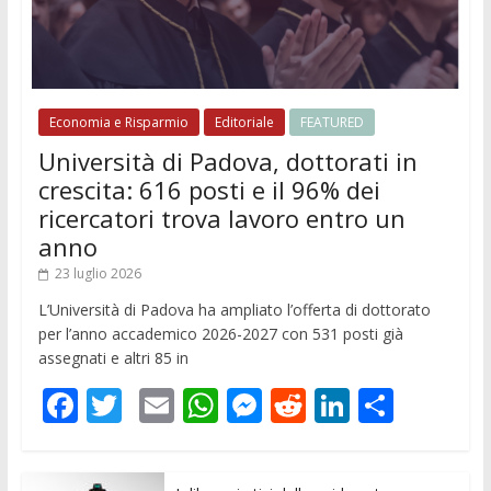
Economia e Risparmio
Editoriale
FEATURED
Università di Padova, dottorati in
crescita: 616 posti e il 96% dei
ricercatori trova lavoro entro un
anno
23 luglio 2026
L’Università di Padova ha ampliato l’offerta di dottorato
per l’anno accademico 2026-2027 con 531 posti già
assegnati e altri 85 in
F
T
E
W
M
R
Li
C
ac
w
m
h
e
e
n
o
e
itt
ai
at
ss
d
k
n