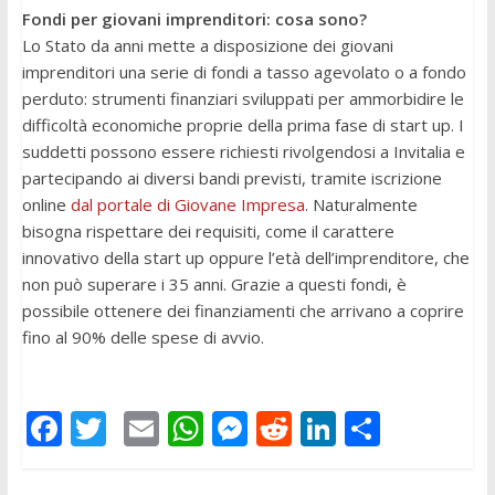
Fondi per giovani imprenditori: cosa sono?
Lo Stato da anni mette a disposizione dei giovani
imprenditori una serie di fondi a tasso agevolato o a fondo
perduto: strumenti finanziari sviluppati per ammorbidire le
difficoltà economiche proprie della prima fase di start up. I
suddetti possono essere richiesti rivolgendosi a Invitalia e
partecipando ai diversi bandi previsti, tramite iscrizione
online
dal portale di Giovane Impresa
. Naturalmente
bisogna rispettare dei requisiti, come il carattere
innovativo della start up oppure l’età dell’imprenditore, che
non può superare i 35 anni. Grazie a questi fondi, è
possibile ottenere dei finanziamenti che arrivano a coprire
fino al 90% delle spese di avvio.
F
T
E
W
M
R
Li
C
ac
w
m
h
e
e
n
o