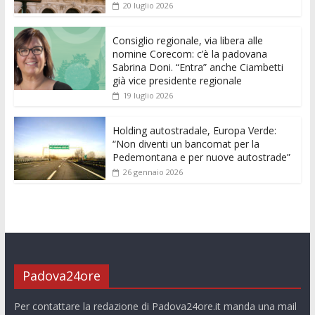
20 luglio 2026
o
p
g
n
di
k
p
er
Consiglio regionale, via libera alle
nomine Corecom: c’è la padovana
Sabrina Doni. “Entra” anche Ciambetti
già vice presidente regionale
19 luglio 2026
Holding autostradale, Europa Verde:
“Non diventi un bancomat per la
Pedemontana e per nuove autostrade”
26 gennaio 2026
Padova24ore
Per contattare la redazione di Padova24ore.it manda una mail