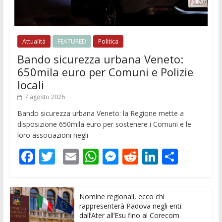
Attualità
FEATURED
Politica
Bando sicurezza urbana Veneto:
650mila euro per Comuni e Polizie
locali
7 agosto 2026
Bando sicurezza urbana Veneto: la Regione mette a
disposizione 650mila euro per sostenere i Comuni e le
loro associazioni negli
F
T
E
W
M
R
Li
C
ac
w
m
h
e
e
n
o
e
itt
ai
at
ss
d
k
n
Nomine regionali, ecco chi
b
er
l
s
e
di
e
di
rappresenterà Padova negli enti:
o
A
n
t
dI
vi
dall’Ater all’Esu fino al Corecom