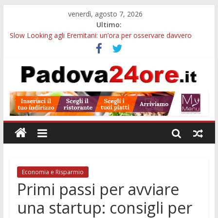
venerdì, agosto 7, 2026
Ultimo:
Slow Looking agli Eremitani: un’ora per osservare davvero
un’opera
Bando sicurezza urbana Veneto: 650mila euro per Comuni e
Polizie locali
Sicurezza esodo estivo Padova: più controlli su strade, stazioni
e treni
Bonus trasporto pubblico Veneto: 200 euro per l’abbonamento
annuale
Notizie di Padova alle ore 10: arresto, fermata Busitalia e
tregua dal caldo
Economia e Risparmio
Primi passi per avviare
una startup: consigli per