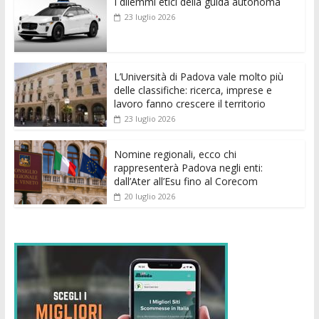
I dilemmi etici della guida autonoma
b
er
l
s
e
di
e
di
23 luglio 2026
o
A
n
t
dI
vi
o
p
g
n
di
k
p
er
L’Università di Padova vale molto più
delle classifiche: ricerca, imprese e
lavoro fanno crescere il territorio
23 luglio 2026
Nomine regionali, ecco chi
rappresenterà Padova negli enti:
dall’Ater all’Esu fino al Corecom
20 luglio 2026