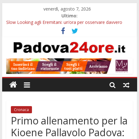
venerdì, agosto 7, 2026
Ultimo:
Slow Looking agli Eremitani: un’ora per osservare davvero
un’opera
Bando sicurezza urbana Veneto: 650mila euro per Comuni e
Polizie locali
Sicurezza esodo estivo Padova: più controlli su strade, stazioni
e treni
Bonus trasporto pubblico Veneto: 200 euro per l’abbonamento
annuale
Notizie di Padova alle ore 10: arresto, fermata Busitalia e
tregua dal caldo
Cronaca
Primo allenamento per la
Kioene Pallavolo Padova: