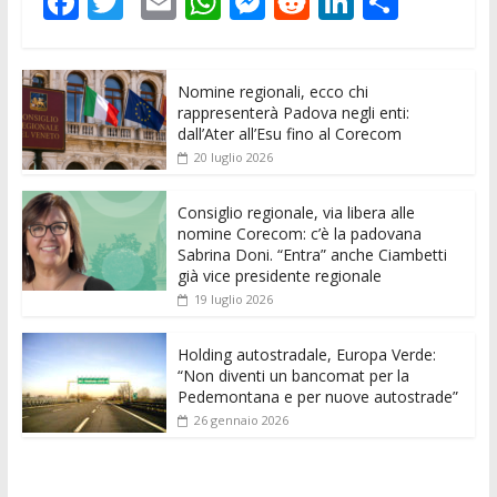
F
T
E
W
M
R
Li
C
ac
w
m
h
e
e
n
o
e
itt
ai
at
ss
d
k
n
Nomine regionali, ecco chi
b
er
l
s
e
di
e
di
rappresenterà Padova negli enti:
o
A
n
t
dI
vi
dall’Ater all’Esu fino al Corecom
20 luglio 2026
o
p
g
n
di
k
p
er
Consiglio regionale, via libera alle
nomine Corecom: c’è la padovana
Sabrina Doni. “Entra” anche Ciambetti
già vice presidente regionale
19 luglio 2026
Holding autostradale, Europa Verde:
“Non diventi un bancomat per la
Pedemontana e per nuove autostrade”
26 gennaio 2026