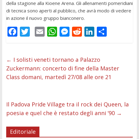
della stagione alla Kioene Arena. Gli allenamenti pomeridiani
di tecnica sono aperti al pubblico, che avrà modo di vedere
in azione il nuovo gruppo bianconero.
F
T
E
W
M
R
Li
C
ac
w
m
h
e
e
n
o
e
itt
ai
at
ss
d
k
n
b
er
l
s
e
di
e
di
←
I solisti veneti tornano a Palazzo
Zuckermann: concerto di fine della Master
o
A
n
t
dI
vi
Class domani, martedì 27/08 alle ore 21
o
p
g
n
di
k
p
er
Il Padova Pride Village tra il rock dei Queen, la
poesia e quel che è restato degli anni ‘90
→
Editoriale