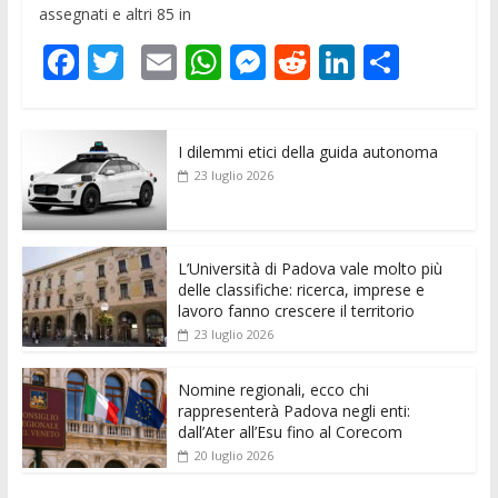
assegnati e altri 85 in
F
T
E
W
M
R
Li
C
ac
w
m
h
e
e
n
o
e
itt
ai
at
ss
d
k
n
I dilemmi etici della guida autonoma
b
er
l
s
e
di
e
di
23 luglio 2026
o
A
n
t
dI
vi
o
p
g
n
di
k
p
er
L’Università di Padova vale molto più
delle classifiche: ricerca, imprese e
lavoro fanno crescere il territorio
23 luglio 2026
Nomine regionali, ecco chi
rappresenterà Padova negli enti:
dall’Ater all’Esu fino al Corecom
20 luglio 2026