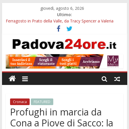
giovedì, agosto 6, 2026
Ultimo:
Ferragosto in Prato della Valle, da Tracy Spencer a Valeria
Rossi: musica e fuochi
Euganea Film Festival 2026: 49 opere e 18 anteprime nei Colli
Euganei
Notturni padovani al Museo della Natura e dell’Uomo: date e
biglietti
Organi in 3D al MUSME: il corpo umano si esplora con i visori
VR
Musei gratis a Padova per tutto agosto: chi entra e quali sedi
visitare
Cronaca
FEATURED
Profughi in marcia da
Cona a Piove di Sacco: la