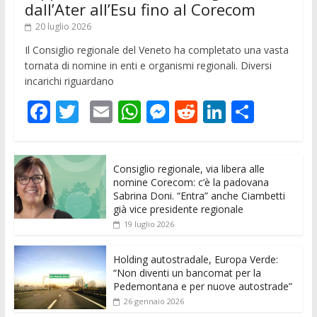
dall’Ater all’Esu fino al Corecom
20 luglio 2026
Il Consiglio regionale del Veneto ha completato una vasta
tornata di nomine in enti e organismi regionali. Diversi
incarichi riguardano
F
T
E
W
M
R
Li
C
ac
w
m
h
e
e
n
o
e
itt
ai
at
ss
d
k
n
Consiglio regionale, via libera alle
b
er
l
s
e
di
e
di
nomine Corecom: c’è la padovana
o
A
n
t
dI
vi
Sabrina Doni. “Entra” anche Ciambetti
già vice presidente regionale
o
p
g
n
di
19 luglio 2026
k
p
er
Holding autostradale, Europa Verde:
“Non diventi un bancomat per la
Pedemontana e per nuove autostrade”
26 gennaio 2026