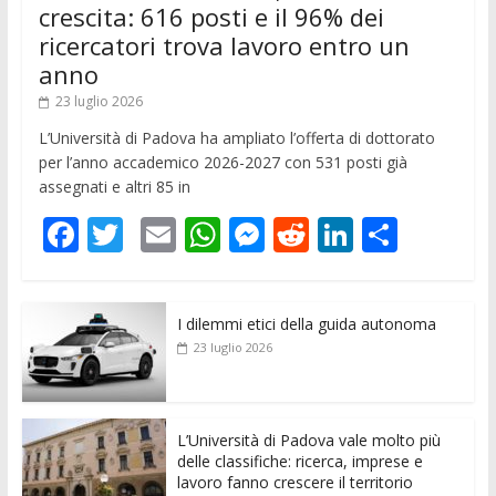
crescita: 616 posti e il 96% dei
ricercatori trova lavoro entro un
anno
23 luglio 2026
L’Università di Padova ha ampliato l’offerta di dottorato
per l’anno accademico 2026-2027 con 531 posti già
assegnati e altri 85 in
F
T
E
W
M
R
Li
C
ac
w
m
h
e
e
n
o
e
itt
ai
at
ss
d
k
n
I dilemmi etici della guida autonoma
b
er
l
s
e
di
e
di
23 luglio 2026
o
A
n
t
dI
vi
o
p
g
n
di
k
p
er
L’Università di Padova vale molto più
delle classifiche: ricerca, imprese e
lavoro fanno crescere il territorio