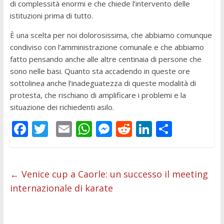
di complessità enormi e che chiede l’intervento delle
istituzioni prima di tutto.
È una scelta per noi dolorosissima, che abbiamo comunque
condiviso con l’amministrazione comunale e che abbiamo
fatto pensando anche alle altre centinaia di persone che
sono nelle basi.
Quanto sta accadendo in queste ore
sottolinea anche l’inadeguatezza di queste modalità di
protesta, che rischiano di amplificare i problemi e la
situazione dei richiedenti asilo.
F
T
E
W
M
R
Li
C
ac
w
m
h
e
e
n
o
e
itt
ai
at
ss
d
k
n
b
er
l
s
e
di
e
di
←
Venice cup a Caorle: un successo il meeting
internazionale di karate
o
A
n
t
dI
vi
o
p
g
n
di