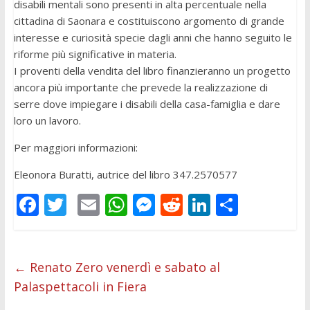
disabili mentali sono presenti in alta percentuale nella
cittadina di Saonara e costituiscono argomento di grande
interesse e curiosità specie dagli anni che hanno seguito le
riforme più significative in materia.
I proventi della vendita del libro finanzieranno un progetto
ancora più importante che prevede la realizzazione di
serre dove impiegare i disabili della casa-famiglia e dare
loro un lavoro.
Per maggiori informazioni:
Eleonora Buratti, autrice del libro 347.2570577
F
T
E
W
M
R
Li
C
ac
w
m
h
e
e
n
o
e
itt
ai
at
ss
d
k
n
b
er
l
s
e
di
e
di
←
Renato Zero venerdì e sabato al
Palaspettacoli in Fiera
o
A
n
t
dI
vi