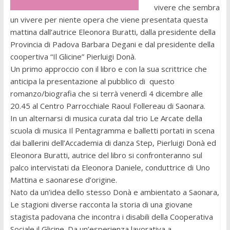
vivere che sembra
un vivere per niente opera che viene presentata questa
mattina dall’autrice Eleonora Buratti, dalla presidente della
Provincia di Padova Barbara Degani e dal presidente della
coopertiva “Il Glicine” Pierluigi Donà.
Un primo approccio con il libro e con la sua scrittrice che
anticipa la presentazione al pubblico di questo
romanzo/biografia che si terrà venerdì 4 dicembre alle
20.45 al Centro Parrocchiale Raoul Follereau di Saonara.
In un alternarsi di musica curata dal trio Le Arcate della
scuola di musica Il Pentagramma e balletti portati in scena
dai ballerini dell’Accademia di danza Step, Pierluigi Donà ed
Eleonora Buratti, autrice del libro si confronteranno sul
palco intervistati da Eleonora Daniele, conduttrice di Uno
Mattina e saonarese d’origine.
Nato da un’idea dello stesso Donà e ambientato a Saonara,
Le stagioni diverse racconta la storia di una giovane
stagista padovana che incontra i disabili della Cooperativa
Sociale il Glicine. Da un’esperienza lavorativa a