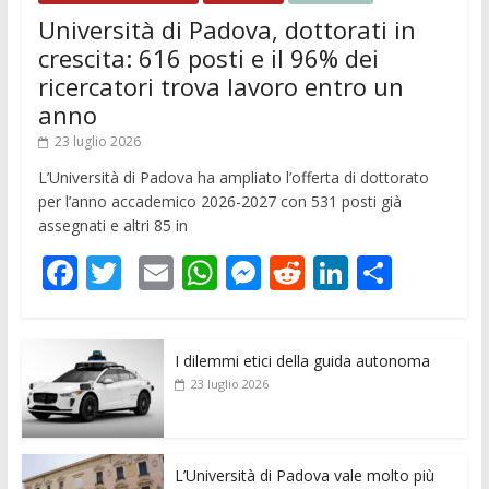
Università di Padova, dottorati in
crescita: 616 posti e il 96% dei
ricercatori trova lavoro entro un
anno
23 luglio 2026
L’Università di Padova ha ampliato l’offerta di dottorato
per l’anno accademico 2026-2027 con 531 posti già
assegnati e altri 85 in
F
T
E
W
M
R
Li
C
ac
w
m
h
e
e
n
o
e
itt
ai
at
ss
d
k
n
I dilemmi etici della guida autonoma
b
er
l
s
e
di
e
di
23 luglio 2026
o
A
n
t
dI
vi
o
p
g
n
di
k
p
er
L’Università di Padova vale molto più