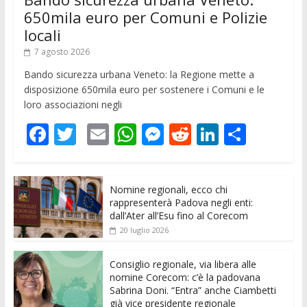
650mila euro per Comuni e Polizie
locali
7 agosto 2026
Bando sicurezza urbana Veneto: la Regione mette a
disposizione 650mila euro per sostenere i Comuni e le
loro associazioni negli
F
T
E
W
M
R
Li
C
ac
w
m
h
e
e
n
o
e
itt
ai
at
ss
d
k
n
Nomine regionali, ecco chi
b
er
l
s
e
di
e
di
rappresenterà Padova negli enti:
o
A
n
t
dI
vi
dall’Ater all’Esu fino al Corecom
20 luglio 2026
o
p
g
n
di
k
p
er
Consiglio regionale, via libera alle
nomine Corecom: c’è la padovana
Sabrina Doni. “Entra” anche Ciambetti
già vice presidente regionale