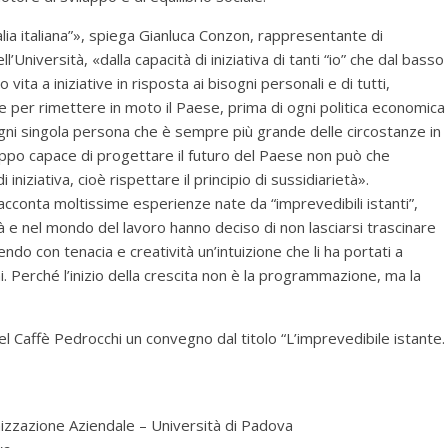
ia italiana”», spiega Gianluca Conzon, rappresentante di
Università, «dalla capacità di iniziativa di tanti “io” che dal basso
vita a iniziative in risposta ai bisogni personali e di tutti,
 per rimettere in moto il Paese, prima di ogni politica economica
gni singola persona che è sempre più grande delle circostanze in
iluppo capace di progettare il futuro del Paese non può che
 iniziativa, cioè rispettare il principio di sussidiarietà».
acconta moltissime esperienze nate da “imprevedibili istanti”,
ità e nel mondo del lavoro hanno deciso di non lasciarsi trascinare
ndo con tenacia e creatività un’intuizione che li ha portati a
. Perché l’inizio della crescita non è la programmazione, ma la
el Caffè Pedrocchi un convegno dal titolo “L’imprevedibile istante.
zzazione Aziendale – Università di Padova