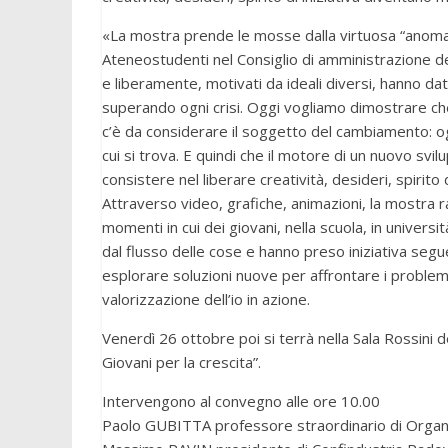
«La mostra prende le mosse dalla virtuosa “anomal
Ateneostudenti nel Consiglio di amministrazione dell’
e liberamente, motivati da ideali diversi, hanno dato 
superando ogni crisi. Oggi vogliamo dimostrare che
c’è da considerare il soggetto del cambiamento: o
cui si trova. E quindi che il motore di un nuovo sv
consistere nel liberare creatività, desideri, spirito di
Attraverso video, grafiche, animazioni, la mostra r
momenti in cui dei giovani, nella scuola, in univers
dal flusso delle cose e hanno preso iniziativa segue
esplorare soluzioni nuove per affrontare i problemi
valorizzazione dell’io in azione.
Venerdì 26 ottobre poi si terrà nella Sala Rossini d
Giovani per la crescita”.
Intervengono al convegno alle ore 10.00
Paolo GUBITTA professore straordinario di Organi