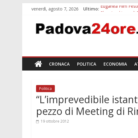
venerdì, agosto 7, 2026
Ultimo:
Euganea Film Festi
Slow Looking agli 
Notizie di Padova a
Orto Botanico Pado
Concorso Universit
CRONACA
POLITICA
ECONOMIA
A
Politica
“L’imprevedibile istant
pezzo di Meeting di R
19 ottobre 2012