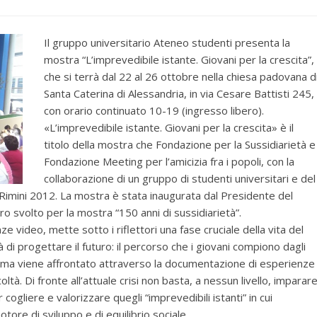
Il gruppo universitario Ateneo studenti presenta la
mostra “L’imprevedibile istante. Giovani per la crescita”,
che si terrà dal 22 al 26 ottobre nella chiesa padovana d
Santa Caterina di Alessandria, in via Cesare Battisti 245,
con orario continuato 10-19 (ingresso libero).
«L’imprevedibile istante. Giovani per la crescita» è il
titolo della mostra che Fondazione per la Sussidiarietà e
Fondazione Meeting per l’amicizia fra i popoli, con la
collaborazione di un gruppo di studenti universitari e del
Rimini 2012. La mostra è stata inaugurata dal Presidente del
oro svolto per la mostra “150 anni di sussidiarietà”.
 video, mette sotto i riflettori una fase cruciale della vita del
à di progettare il futuro: il percorso che i giovani compiono dagli
l tema viene affrontato attraverso la documentazione di esperienze
ltà. Di fronte all’attuale crisi non basta, a nessun livello, imparar
gliere e valorizzare quegli “imprevedibili istanti” in cui
motore di sviluppo e di equilibrio sociale.