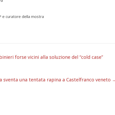
va
 e curatore della mostra
i
nieri forse vicini alla soluzione del “cold case”
i
i
va sventa una tentata rapina a Castelfranco veneto