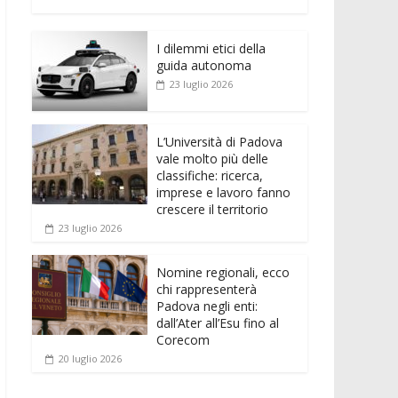
e
itt
ai
at
ss
d
n
o
b
er
l
s
e
di
k
n
o
A
n
t
I dilemmi etici della
e
di
guida autonoma
o
p
g
dI
vi
23 luglio 2026
k
p
er
n
di
L’Università di Padova
vale molto più delle
classifiche: ricerca,
imprese e lavoro fanno
crescere il territorio
23 luglio 2026
Nomine regionali, ecco
chi rappresenterà
Padova negli enti:
dall’Ater all’Esu fino al
Corecom
20 luglio 2026