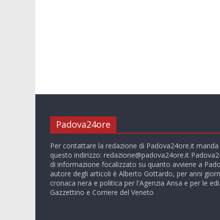
Padova24ore
Per contattare la redazione di Padova24ore.it manda
questo indirizzo:
redazione@padova24ore.it
Padova24
di informazione focalizzato su quanto avviene a Pado
autore degli articoli è Alberto Gottardo, per anni giorn
cronaca nera e politica per l'Agenzia Ansa e per le ediz
Gazzettino e Corriere del Veneto