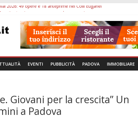
val 2026: 49 opere e 18 anteprime nei Colli Euganei
Eremitani: un’ora per osservare davvero un’opera
lle ore 21: lavoratore morto, credito sul gasolio e IA nei Comuni
va: visite ed escursioni fino a settembre
à di Padova: 5 funzionari, domande entro il 7 agosto
TTUALITÀ
EVENTI
PUBBLICITÀ
PADOVA
IMMOBILIARE
e. Giovani per la crescita” Un
imini a Padova