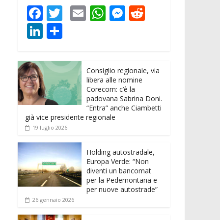
F
T
E
W
M
R
ac
w
m
h
e
e
Li
C
e
itt
ai
at
ss
d
n
o
b
er
l
s
e
di
k
n
o
A
n
t
Consiglio regionale, via
e
di
libera alle nomine
o
p
g
dI
vi
Corecom: c’è la
padovana Sabrina Doni.
k
p
er
n
di
“Entra” anche Ciambetti
già vice presidente regionale
19 luglio 2026
Holding autostradale,
Europa Verde: “Non
diventi un bancomat
per la Pedemontana e
per nuove autostrade”
26 gennaio 2026