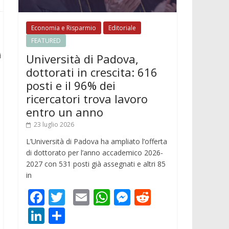
Economia e Risparmio
Editoriale
FEATURED
i
Università di Padova,
dottorati in crescita: 616
posti e il 96% dei
ricercatori trova lavoro
entro un anno
23 luglio 2026
L’Università di Padova ha ampliato l’offerta
di dottorato per l’anno accademico 2026-
2027 con 531 posti già assegnati e altri 85
in
F
T
E
W
M
R
e
ac
w
m
h
e
e
Li
C