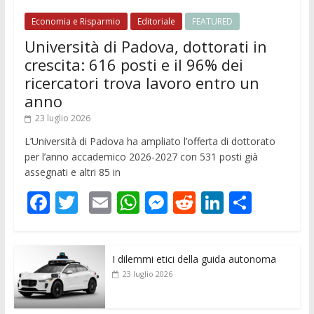
Economia e Risparmio
Editoriale
FEATURED
Università di Padova, dottorati in
crescita: 616 posti e il 96% dei
ricercatori trova lavoro entro un
anno
23 luglio 2026
L’Università di Padova ha ampliato l’offerta di dottorato
per l’anno accademico 2026-2027 con 531 posti già
assegnati e altri 85 in
F
T
E
W
M
R
Li
C
ac
w
m
h
e
e
n
o
e
itt
ai
at
ss
d
k
n
I dilemmi etici della guida autonoma
b
er
l
s
e
di
e
di
23 luglio 2026
o
A
n
t
dI
vi