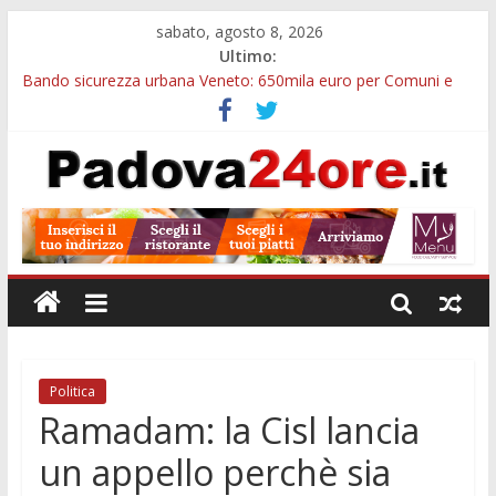
sabato, agosto 8, 2026
Ultimo:
Bando sicurezza urbana Veneto: 650mila euro per Comuni e
Polizie locali
Restauro 2026, chiuse le domande: 2,5 milioni per formare
nuove competenze in Veneto
Calici di Stelle Arzergrande: astronomia, musica e sapori al
Casone Azzurro
Notizie di Padova alle ore 10: censimento a Monselice, arresto
antidroga e siccità
Notizie di Padova alle ore 23: maltrattamenti, arresto a
Limena e progetto Cool Shop
Politica
Ramadam: la Cisl lancia
un appello perchè sia