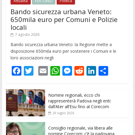
Attualità
FEATURED
Politica
Bando sicurezza urbana Veneto:
650mila euro per Comuni e Polizie
locali
7 agosto 2026
Bando sicurezza urbana Veneto: la Regione mette a
disposizione 650mila euro per sostenere i Comuni e le
loro associazioni negli
F
T
E
W
M
R
Li
C
ac
w
m
h
e
e
n
o
e
itt
ai
at
ss
d
k
n
Nomine regionali, ecco chi
b
er
l
s
e
di
e
di
rappresenterà Padova negli enti:
o
A
n
t
dI
vi
dall’Ater all’Esu fino al Corecom
20 luglio 2026
o
p
g
n
di
k
p
er
Consiglio regionale, via libera alle
nomine Corecom: c’è la padovana