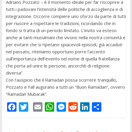
Adriano Pozzato – è il momento ideale per far riscoprire a
tutti i padovani l’intensità delle politiche di accoglienza e di
integrazione. Occorre compiere uno sforzo da parte di tutti
per riuscire a rispettare le tradizioni, ricordando che in
fondo si tratta di un periodo limitato. L’invito va esteso
anche ai tanti musulmani che vivono nella nostra comunità e
per evitare che si ripetano spiacevoli episodi, già accaduti
nel passato, riteniamo opportuno porre l’accento
sull’importanza dell’evento nel nome di quella fratellanza
che porta ad unire le persone, ancorchè di religione
diversa”.
Con l’auspicio che il Ramadan possa scorrere tranquillo,
Pozzato e Fall augurano a tutti un “Buon Ramadan”, ovvero
“Ramadan Mubarak”.
F
T
E
W
M
R
Li
C
ac
w
m
h
e
e
n
o
e
itt
ai
at
ss
d
k
n