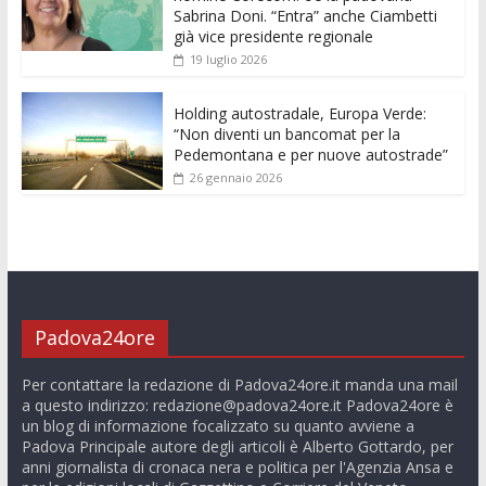
Sabrina Doni. “Entra” anche Ciambetti
già vice presidente regionale
19 luglio 2026
Holding autostradale, Europa Verde:
“Non diventi un bancomat per la
Pedemontana e per nuove autostrade”
26 gennaio 2026
Padova24ore
Per contattare la redazione di Padova24ore.it manda una mail
a questo indirizzo:
redazione@padova24ore.it
Padova24ore è
un blog di informazione focalizzato su quanto avviene a
Padova Principale autore degli articoli è Alberto Gottardo, per
anni giornalista di cronaca nera e politica per l'Agenzia Ansa e