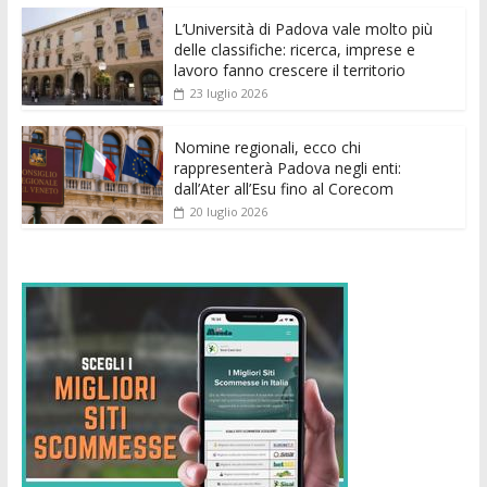
o
p
g
n
di
k
p
er
L’Università di Padova vale molto più
delle classifiche: ricerca, imprese e
lavoro fanno crescere il territorio
23 luglio 2026
Nomine regionali, ecco chi
rappresenterà Padova negli enti:
dall’Ater all’Esu fino al Corecom
20 luglio 2026