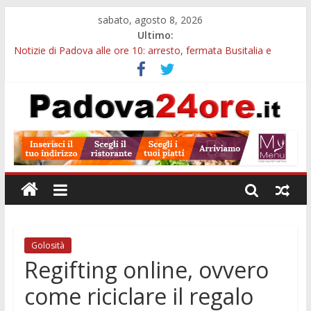
sabato, agosto 8, 2026
Ultimo:
Notizie di Padova alle ore 10: arresto, fermata Busitalia e
tregua dal caldo
Notizie di Padova alle ore 23: maltrattamenti, arresto a
Limena e progetto Cool Shop
Bando sicurezza urbana Veneto: 650mila euro per Comuni e
Polizie locali
Sicurezza esodo estivo Padova: più controlli su strade, stazioni
e treni
Bonus trasporto pubblico Veneto: 200 euro per l’abbonamento
annuale
Golosità
Regifting online, ovvero
come riciclare il regalo