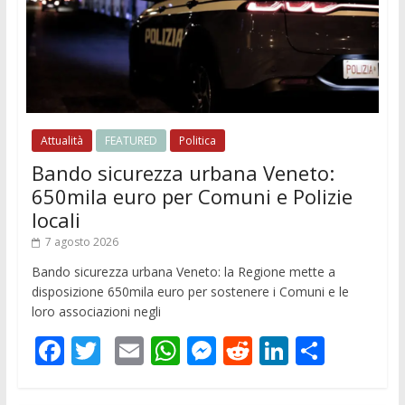
Attualità
FEATURED
Politica
Bando sicurezza urbana Veneto:
650mila euro per Comuni e Polizie
locali
7 agosto 2026
Bando sicurezza urbana Veneto: la Regione mette a
disposizione 650mila euro per sostenere i Comuni e le
loro associazioni negli
F
T
E
W
M
R
Li
C
ac
w
m
h
e
e
n
o