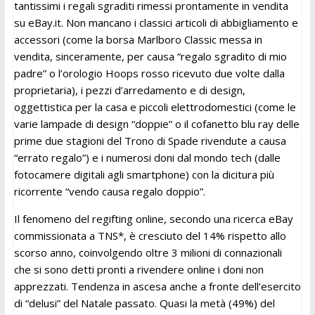
tantissimi i regali sgraditi rimessi prontamente in vendita
su eBay.it. Non mancano i classici articoli di abbigliamento e
accessori (come la borsa Marlboro Classic messa in
vendita, sinceramente, per causa “regalo sgradito di mio
padre” o l’orologio Hoops rosso ricevuto due volte dalla
proprietaria), i pezzi d’arredamento e di design,
oggettistica per la casa e piccoli elettrodomestici (come le
varie lampade di design “doppie” o il cofanetto blu ray delle
prime due stagioni del Trono di Spade rivendute a causa
“errato regalo”) e i numerosi doni dal mondo tech (dalle
fotocamere digitali agli smartphone) con la dicitura più
ricorrente “vendo causa regalo doppio”.
Il fenomeno del regifting online, secondo una ricerca eBay
commissionata a TNS*, è cresciuto del 14% rispetto allo
scorso anno, coinvolgendo oltre 3 milioni di connazionali
che si sono detti pronti a rivendere online i doni non
apprezzati. Tendenza in ascesa anche a fronte dell’esercito
di “delusi” del Natale passato. Quasi la metà (49%) del