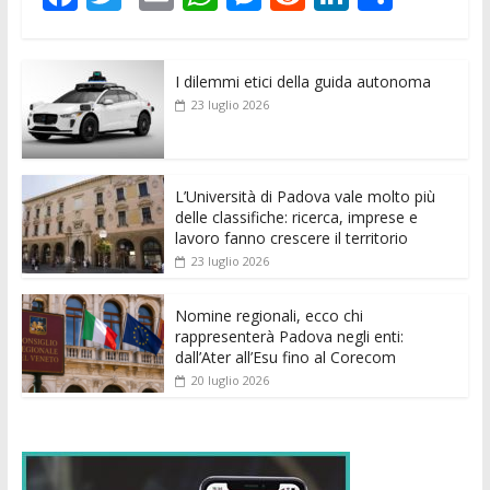
ac
w
m
h
e
e
n
o
e
itt
ai
at
ss
d
k
n
I dilemmi etici della guida autonoma
b
er
l
s
e
di
e
di
23 luglio 2026
o
A
n
t
dI
vi
o
p
g
n
di
k
p
er
L’Università di Padova vale molto più
delle classifiche: ricerca, imprese e
lavoro fanno crescere il territorio
23 luglio 2026
Nomine regionali, ecco chi
rappresenterà Padova negli enti:
dall’Ater all’Esu fino al Corecom
20 luglio 2026