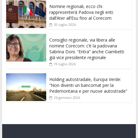
e
itt
ai
at
ss
d
k
n
Nomine regionali, ecco chi
b
er
l
s
e
di
e
di
rappresenterà Padova negli enti:
o
A
n
t
dI
vi
dall’Ater all’Esu fino al Corecom
20 luglio 2026
o
p
g
n
di
k
p
er
Consiglio regionale, via libera alle
nomine Corecom: c’è la padovana
Sabrina Doni. “Entra” anche Ciambetti
già vice presidente regionale
19 luglio 2026
Holding autostradale, Europa Verde:
“Non diventi un bancomat per la
Pedemontana e per nuove autostrade”
26 gennaio 2026