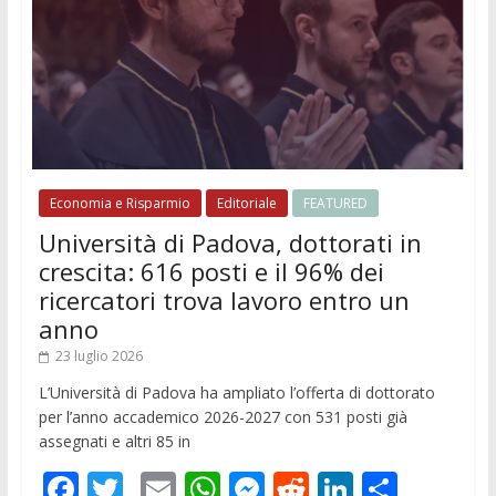
Economia e Risparmio
Editoriale
FEATURED
Università di Padova, dottorati in
crescita: 616 posti e il 96% dei
ricercatori trova lavoro entro un
anno
23 luglio 2026
L’Università di Padova ha ampliato l’offerta di dottorato
per l’anno accademico 2026-2027 con 531 posti già
assegnati e altri 85 in
F
T
E
W
M
R
Li
C