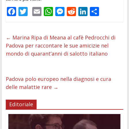
F
T
E
W
M
R
Li
C
ac
w
m
h
e
e
n
o
e
itt
ai
at
ss
d
k
n
b
er
l
s
e
di
e
di
←
Marina Ripa di Meana al cafè Pedrocchi di
Padova per raccontare le sue amicizie nel
o
A
n
t
dI
vi
mondo di quarant’anni di salotto italiano
o
p
g
n
di
k
p
er
Padova polo europeo nella diagnosi e cura
delle malattie rare
→
Editoriale