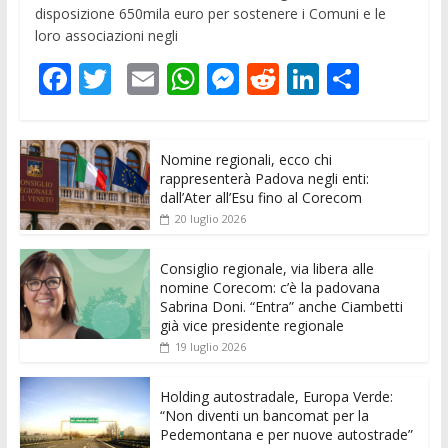
disposizione 650mila euro per sostenere i Comuni e le
loro associazioni negli
F
T
E
W
M
R
Li
C
ac
w
m
h
e
e
n
o
e
itt
ai
at
ss
d
k
n
Nomine regionali, ecco chi
b
er
l
s
e
di
e
di
rappresenterà Padova negli enti:
o
A
n
t
dI
vi
dall’Ater all’Esu fino al Corecom
20 luglio 2026
o
p
g
n
di
k
p
er
Consiglio regionale, via libera alle
nomine Corecom: c’è la padovana
Sabrina Doni. “Entra” anche Ciambetti
già vice presidente regionale
19 luglio 2026
Holding autostradale, Europa Verde:
“Non diventi un bancomat per la
Pedemontana e per nuove autostrade”