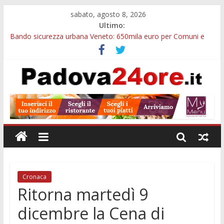
sabato, agosto 8, 2026
Ultimo:
Bando sicurezza urbana Veneto: 650mila euro per Comuni e
Polizie locali
Restauro 2026, chiuse le domande: 2,5 milioni per formare
nuove competenze in Veneto
Calici di Stelle Arzergrande: astronomia, musica e sapori al
Casone Azzurro
Notizie di Padova alle ore 10: censimento a Monselice, arresto
antidroga e siccità
Notizie di Padova alle ore 23: maltrattamenti, arresto a
Limena e progetto Cool Shop
Cronaca
Ritorna martedì 9
dicembre la Cena di