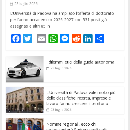
23 luglio 2026
L’Università di Padova ha ampliato l’offerta di dottorato
per l’anno accademico 2026-2027 con 531 posti già
assegnati e altri 85 in
F
T
E
W
M
R
Li
C
ac
w
m
h
e
e
n
o
e
itt
ai
at
ss
d
k
n
I dilemmi etici della guida autonoma
b
er
l
s
e
di
e
di
23 luglio 2026
o
A
n
t
dI
vi
o
p
g
n
di
k
p
er
L’Università di Padova vale molto più
delle classifiche: ricerca, imprese e
lavoro fanno crescere il territorio
23 luglio 2026
Nomine regionali, ecco chi
rappresenterà Padova negli enti: