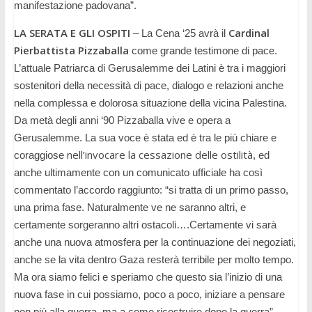
manifestazione padovana”.
LA SERATA E GLI OSPITI
Cardinal
– La Cena ‘25 avrà il
Pierbattista Pizzaballa
come grande testimone di pace.
L’attuale Patriarca di Gerusalemme dei Latini è tra i maggiori
sostenitori della necessità di pace, dialogo e relazioni anche
nella complessa e dolorosa situazione della vicina Palestina.
Da metà degli anni ‘90 Pizzaballa vive e opera a
Gerusalemme. La sua voce è stata ed è tra le più chiare e
nell’in
vocare la cessazione delle ostilità
coraggiose
, ed
anche ultimamente con un comunicato ufficiale ha così
commentato l’accordo raggiunto: “si tratta di un primo passo,
una prima fase. Naturalmente ve ne saranno altri, e
certamente sorgeranno altri ostacoli….Certamente vi sarà
anche una nuova atmosfera per la continuazione dei negoziati,
anche se la vita dentro Gaza resterà terribile per molto tempo.
Ma ora siamo felici e speriamo che questo sia l’inizio di una
nuova fase in cui possiamo, poco a poco, iniziare a pensare
non più alla guerra, ma a come ricostruire dopo la guerra”.