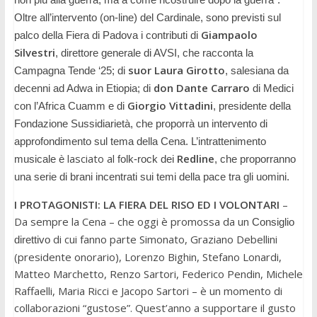
Oltre all’intervento (on-line) del Cardinale, sono previsti
su
l
Giampaolo
palco della Fiera di Padova
i contributi di
Silvestri
, direttore generale di A
VSI
, che racconta la
suor Laura Girotto
Campagna Tende ‘25; di
, salesiana da
don Dante Carraro
decenni ad Adwa in Etiopia; di
di Medici
Giorgio Vittadini
con l’Africa Cuamm e di
, presidente della
Fondazione Sussidiarietà, che proporrà un intervento di
approfondimento sul tema della
C
ena. L’intrattenimento
lasciato al
Redline
musicale è
folk-rock dei
, che proporranno
una serie di brani incentrati sui temi della pace tra gli uomini.
I PROTAGONISTI: LA FIERA DEL RISO ED I VOLONTARI
–
Da sempre la Cena – che oggi è promossa da un
C
onsiglio
di cui fanno parte Simonato, Graziano Debellini
direttivo
(presidente onorario), Lorenzo Bighin, Stefano Lonardi,
Matteo Marchetto, Renzo Sartori, Federico Pendin, Michele
Raffaelli, Maria Ricci e Jacopo Sartori – è
un
momento di
collaborazioni “gustose”. Quest’anno a supportare il gusto