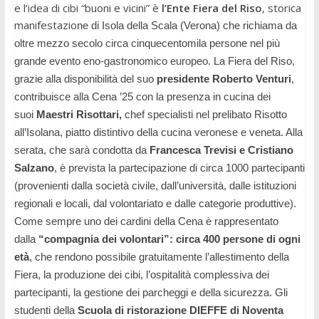
e l’idea di cibi “buoni e vicini” è
l’Ente Fiera del Riso
, storica
manifestazio
ne di Isola della Scala (Verona) che richiama da
oltre mezzo secolo circa cinquecentomila persone nel più
grande evento eno-gastronomico europeo. La Fiera del Riso,
grazie alla disponibilità del suo
presidente Roberto Venturi
,
contribuisce alla Cena
’25 con la presenza in cucina dei
suoi
Maestri Risottari,
chef specialisti nel
prelibato
Risotto
all’Isolana, piatto distintivo della cucina veronese e veneta. Alla
serata, che sarà condotta da
Francesca Trevisi e Cristiano
Salzano
, è prevista la partecipazione di circa 1000 partecipanti
(provenienti dalla società civile, dall’università, dalle istituzioni
regionali e locali, dal volontariato e dalle categorie produttive).
Come sempre uno dei cardini della Cena è rappresentato
dalla
“compagnia dei volontari”: circa 400 persone di ogni
età
, che rendono possibile gratuitamente l’allestimento della
Fiera, la produzione dei cibi, l’ospitalità complessiva dei
partecipanti, la gestione dei parcheggi e della sicurezza. Gli
studenti della
Scuola di ristorazione DIEFFE di Noventa