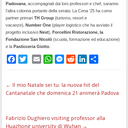
Padovana
, accompagnati dai loro professori e chef, saranno
l’altra colonna portante della serata. La Cena
’25
ha come
partner primari
TH Group
(turismo
, resort
e
vacanze),
Number One
(player logistico che ha avviato il
progetto inclusivo
Next
),
Forcellini Ristorazione, la
Fondazione San Nicolò
(scuola
, formazione
ed educazione)
e la
Pasticceria Giotto
.
F
T
E
W
M
R
Li
C
ac
w
m
h
e
e
n
o
e
itt
ai
at
ss
d
k
n
b
er
l
s
e
di
e
di
←
Il mio Natale sei tu: la nuova hit del
Cantanatale che domenica 21 animerà Padova
o
A
n
t
dI
vi
o
p
g
n
di
k
p
er
Fabrizio Dughiero visiting professor alla
Huazhong university di Wuhan
→