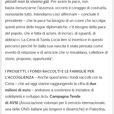
piccoli non la vivono già
. Per avere la pace, non
denunciarne
basta
l’assenza: occorre il coraggio di costruirla,
nonostante tutto. Intendiamo
così
affermare – conclude il
presidente – che la pace ha bisogno di un cuore che accolga:
quindi prima delle tregue diplomatiche, c’è bisogno della pace
del popolo, che è fatta di azioni, di incroci, di sguardi, di
abbracci. La Cena di Santa Lucia ben si inserisce in questo
percorso perché fin dalla sua nascita è stata pensata come
evento di relazione e di amicizie che si rinsaldano, collettore di
“
storie, proposte, opportunità
.
I PROGETTI, I FONDI RACCOLTI E LE FAMIGLIE PER
L’ACCOGLIENZA
– Anche quest’anno i fondi raccolti con la
Cena – che ad oggi stanno raggiungendo la cifra di
due
milioni di euro
– andranno a sostenere le iniziative di
ella
solidarietà e sviluppo d
Campagna Tende
di
AVSI
(Associazione volontari per il servizio internazionale,
una delle ONG italiane più longeve e dinamiche)
in Palestina,