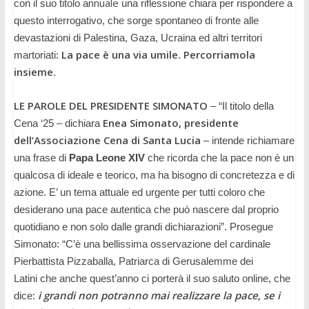
nnuale
con il suo titolo
a
una riflessione chiara per rispondere a
questo interrogativo, che sorge spontaneo di fronte alle
devastazioni di Palestina, Gaza, Ucraina ed altri territori
La pace è una via umile. Percorriamola
martoriati:
insieme
.
LE PAROLE DEL PRESIDENTE SIMONATO
– “Il titolo della
Enea Simonato, presidente
Cena ‘25 – dichiara
dell’Associazione Cena di Santa Lucia
– intende richiamare
una frase di
Pa
pa Leone XIV
che ricorda che la pace non è un
qualcosa di ideale e teorico, ma ha bisogno di concretezza e di
azione. E’ un tema attuale ed urgente per tutti coloro che
desiderano una pace autentica che può nascere dal proprio
quotidiano e non solo dalle grandi dichiarazioni”. Prosegue
Simonato: “C’è una bellissima osservazione del cardinale
Pierbattista Pizzaballa, Patriarca di Gerusalemme
dei
Latini
che anche quest’anno ci porterà il suo saluto online, che
i
grandi non potranno mai realizzare la pace, se i
dice: