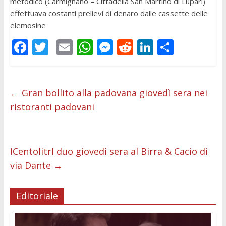
metodico (Carmignano – Cittadella San Martino di Lupari)
effettuava costanti prelievi di denaro dalle cassette delle
elemosine
F
T
E
W
M
R
Li
C
ac
w
m
h
e
e
n
o
e
itt
ai
at
ss
d
k
n
b
er
l
s
e
di
e
di
←
Gran bollito alla padovana giovedì sera nei
ristoranti padovani
o
A
n
t
dI
vi
o
p
g
n
di
k
p
er
ICentolitrI duo giovedì sera al Birra & Cacio di
via Dante
→
Editoriale