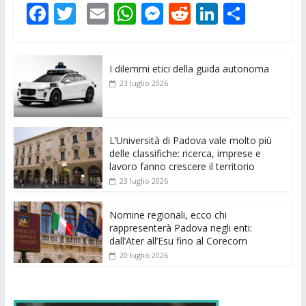
F
T
E
W
M
R
Li
C
ac
w
m
h
e
e
n
o
e
itt
ai
at
ss
d
k
n
I dilemmi etici della guida autonoma
b
er
l
s
e
di
e
di
23 luglio 2026
o
A
n
t
dI
vi
o
p
g
n
di
k
p
er
L’Università di Padova vale molto più
delle classifiche: ricerca, imprese e
lavoro fanno crescere il territorio
23 luglio 2026
Nomine regionali, ecco chi
rappresenterà Padova negli enti:
dall’Ater all’Esu fino al Corecom
20 luglio 2026