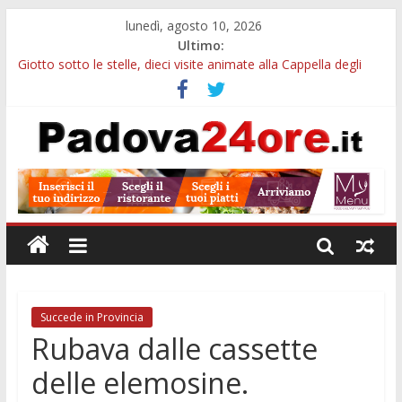
lunedì, agosto 10, 2026
Ultimo:
Giotto sotto le stelle, dieci visite animate alla Cappella degli
Scrovegni a settembre
Notizie di Padova alle ore 23: borse Eni, musei gratuiti e
scadenze universitarie
Concorso Claudio Scimone, 14mila euro ai giovani musicisti:
candidature entro ottobre
Gemellaggi internazionali, 100mila euro ai Comuni veneti:
domande entro il 7 settembre
Alloggi ESU Padova 2026-2027: requisiti, scadenze e domanda
per ottenere un posto letto
Succede in Provincia
Rubava dalle cassette
delle elemosine.