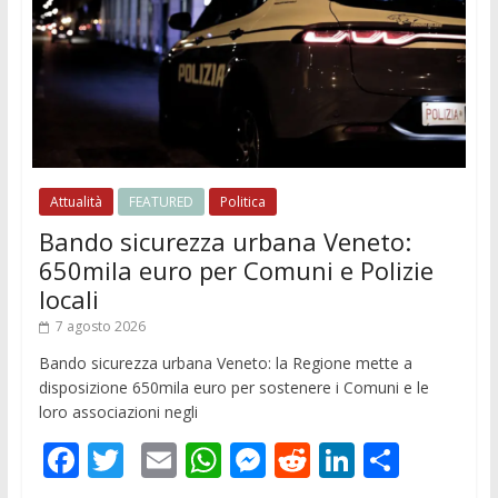
Attualità
FEATURED
Politica
Bando sicurezza urbana Veneto:
650mila euro per Comuni e Polizie
locali
7 agosto 2026
Bando sicurezza urbana Veneto: la Regione mette a
disposizione 650mila euro per sostenere i Comuni e le
loro associazioni negli
F
T
E
W
M
R
Li
C
ac
w
m
h
e
e
n
o