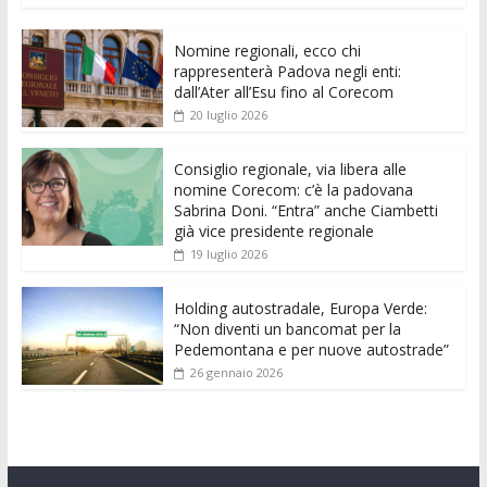
e
itt
ai
at
ss
d
k
n
Nomine regionali, ecco chi
b
er
l
s
e
di
e
di
rappresenterà Padova negli enti:
o
A
n
t
dI
vi
dall’Ater all’Esu fino al Corecom
20 luglio 2026
o
p
g
n
di
k
p
er
Consiglio regionale, via libera alle
nomine Corecom: c’è la padovana
Sabrina Doni. “Entra” anche Ciambetti
già vice presidente regionale
19 luglio 2026
Holding autostradale, Europa Verde:
“Non diventi un bancomat per la
Pedemontana e per nuove autostrade”
26 gennaio 2026