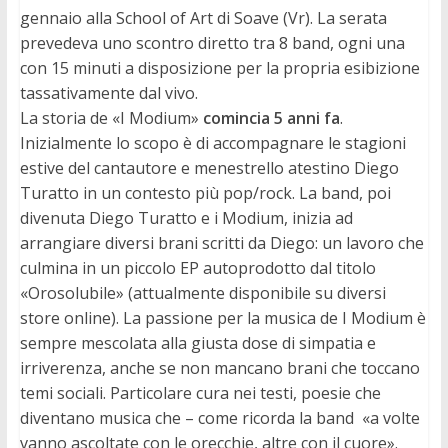
gennaio alla School of Art di Soave (Vr). La serata
prevedeva uno scontro diretto tra 8 band, ogni una
con 15 minuti a disposizione per la propria esibizione
tassativamente dal vivo.
La storia de «I Modium»
comincia 5 anni fa
.
Inizialmente lo scopo è di accompagnare le stagioni
estive del cantautore e menestrello atestino Diego
Turatto in un contesto più pop/rock. La band, poi
divenuta Diego Turatto e i Modium, inizia ad
arrangiare diversi brani scritti da Diego: un lavoro che
culmina in un piccolo EP autoprodotto dal titolo
«Orosolubile» (attualmente disponibile su diversi
store online). La passione per la musica de I Modium è
sempre mescolata alla giusta dose di simpatia e
irriverenza, anche se non mancano brani che toccano
temi sociali. Particolare cura nei testi, poesie che
diventano musica che – come ricorda la band  «a volte
vanno ascoltate con le orecchie, altre con il cuore».