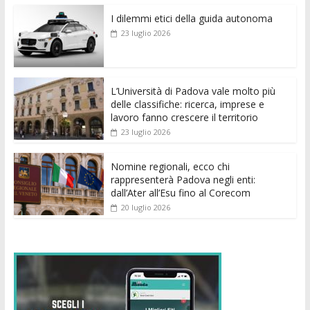
e
itt
ai
at
ss
d
k
n
I dilemmi etici della guida autonoma
b
er
l
s
e
di
e
di
23 luglio 2026
o
A
n
t
dI
vi
o
p
g
n
di
k
p
er
L’Università di Padova vale molto più
delle classifiche: ricerca, imprese e
lavoro fanno crescere il territorio
23 luglio 2026
Nomine regionali, ecco chi
rappresenterà Padova negli enti:
dall’Ater all’Esu fino al Corecom
20 luglio 2026