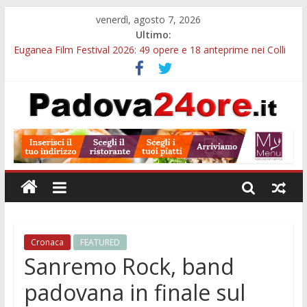
venerdì, agosto 7, 2026
Ultimo:
Euganea Film Festival 2026: 49 opere e 18 anteprime nei Colli
Euganei
Slow Looking agli Eremitani: un’ora per osservare davvero
un’opera
Notizie di Padova alle ore 21: lavoratore morto, credito sul
gasolio e IA nei Comuni
Orto Botanico Padova: visite ed escursioni fino a settembre
Concorso Università di Padova: 5 funzionari, domande entro il
7 agosto
Cronaca
FEATURED
Sanremo Rock, band
padovana in finale sul