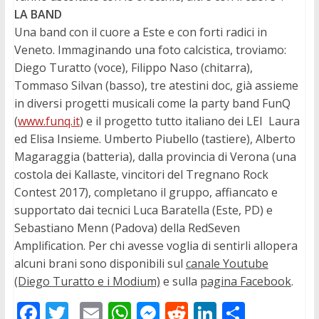
LA BAND
Una band con il cuore a Este e con forti radici in
Veneto. Immaginando una foto calcistica, troviamo:
Diego Turatto (voce), Filippo Naso (chitarra),
Tommaso Silvan (basso), tre atestini doc, già assieme
in diversi progetti musicali come la party band FunQ
(
www.funq.it
) e il progetto tutto italiano dei LEI  Laura
ed Elisa Insieme. Umberto Piubello (tastiere), Alberto
Magaraggia (batteria), dalla provincia di Verona (una
costola dei Kallaste, vincitori del Tregnano Rock
Contest 2017), completano il gruppo, affiancato e
supportato dai tecnici Luca Baratella (Este, PD) e
Sebastiano Menn (Padova) della RedSeven
Amplification. Per chi avesse voglia di sentirli allopera
alcuni brani sono disponibili sul
canale Youtube
(Diego Turatto e i Modium)
e sulla
pagina Facebook
.
F
T
E
W
M
R
Li
C