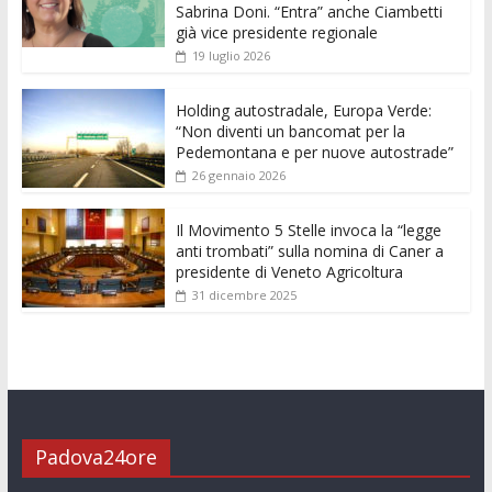
o
A
n
t
dI
vi
Sabrina Doni. “Entra” anche Ciambetti
già vice presidente regionale
o
p
g
n
di
19 luglio 2026
k
p
er
Holding autostradale, Europa Verde:
“Non diventi un bancomat per la
Pedemontana e per nuove autostrade”
26 gennaio 2026
Il Movimento 5 Stelle invoca la “legge
anti trombati” sulla nomina di Caner a
presidente di Veneto Agricoltura
31 dicembre 2025
Padova24ore