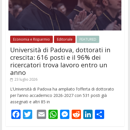
Economia e Risparmio
Editoriale
FEATURED
Università di Padova, dottorati in
crescita: 616 posti e il 96% dei
ricercatori trova lavoro entro un
anno
23 luglio 2026
L’Università di Padova ha ampliato l’offerta di dottorato
per l’anno accademico 2026-2027 con 531 posti già
assegnati e altri 85 in
F
T
E
W
M
R
Li
C
ac
w
m
h
e
e
n
o