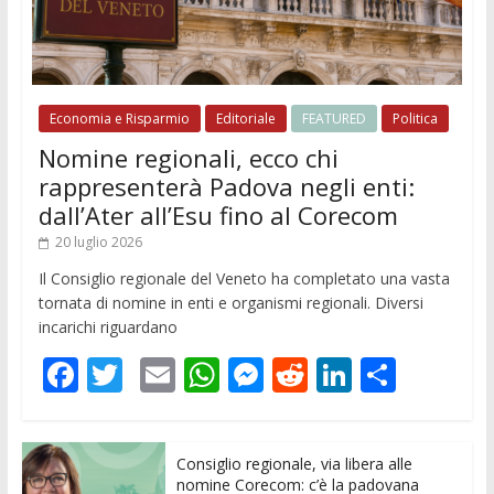
Economia e Risparmio
Editoriale
FEATURED
Politica
Nomine regionali, ecco chi
rappresenterà Padova negli enti:
dall’Ater all’Esu fino al Corecom
20 luglio 2026
Il Consiglio regionale del Veneto ha completato una vasta
tornata di nomine in enti e organismi regionali. Diversi
incarichi riguardano
F
T
E
W
M
R
Li
C
ac
w
m
h
e
e
n
o
e
itt
ai
at
ss
d
k
n
Consiglio regionale, via libera alle
b
er
l
s
e
di
e
di
nomine Corecom: c’è la padovana