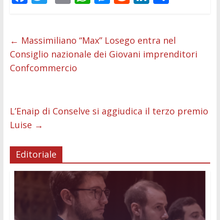
ac
w
m
h
e
e
n
o
e
itt
ai
at
ss
d
k
n
b
er
l
s
e
di
e
di
←
Massimiliano “Max” Losego entra nel
Consiglio nazionale dei Giovani imprenditori
o
A
n
t
dI
vi
Confcommercio
o
p
g
n
di
k
p
er
L’Enaip di Conselve si aggiudica il terzo premio
Luise
→
Editoriale