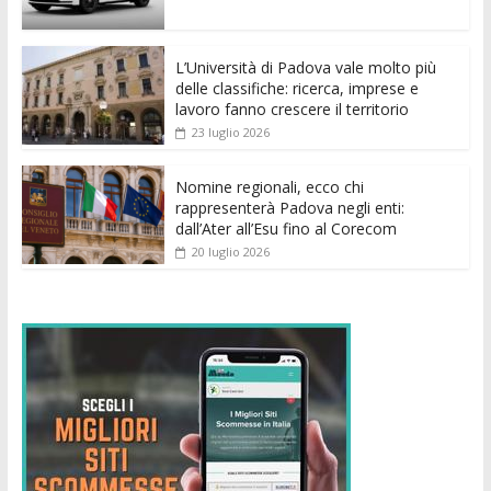
o
A
n
t
dI
vi
o
p
g
n
di
k
p
er
L’Università di Padova vale molto più
delle classifiche: ricerca, imprese e
lavoro fanno crescere il territorio
23 luglio 2026
Nomine regionali, ecco chi
rappresenterà Padova negli enti:
dall’Ater all’Esu fino al Corecom
20 luglio 2026