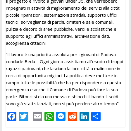
Il progetto è rivolto a giovani under 35, che verrebbero
impegnati in attività di miglioramento dei servizi alla città:
piccole riparazioni, sistemazioni stradali, supporto uffici
tecnici, sorveglianza di parchi, cimiteri e sale comunali,
pulizia e decoro di aree pubbliche, verdi e scolastiche e
supporto agli uffici amministrativi, archiviazione dati,
accoglienza cittadini.
“Il lavoro è una priorità assoluta per i giovani di Padova –
conclude Beda – Ogni giorno assistiamo all’esodo di troppi
ragazzi padovani, che lasciano la loro città a malincuore in
cerca di opportunità migliori. La politica deve mettere in
campo tutte le possibilità che ha per rispondere a questa
emergenza e anche il Comune di Padova può fare la sua
parte. Bitonci si dia una mossa e sblocchi il bando. I soldi
sono già stati stanziati, non si può perdere altro tempo”.
F
T
E
W
M
R
Li
C
ac
w
m
h
e
e
n
o