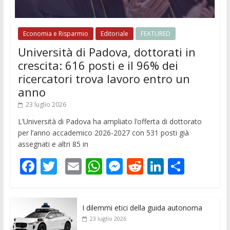
Economia e Risparmio
Editoriale
FEATURED
Università di Padova, dottorati in
crescita: 616 posti e il 96% dei
ricercatori trova lavoro entro un
anno
23 luglio 2026
L’Università di Padova ha ampliato l’offerta di dottorato
per l’anno accademico 2026-2027 con 531 posti già
assegnati e altri 85 in
F
T
E
W
M
R
Li
C
ac
w
m
h
e
e
n
o
e
itt
ai
at
ss
d
k
n
I dilemmi etici della guida autonoma
b
er
l
s
e
di
e
di
23 luglio 2026