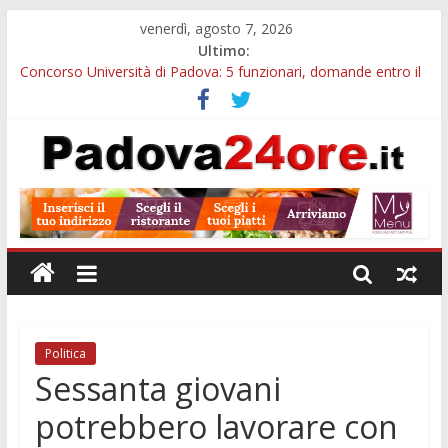
venerdì, agosto 7, 2026
Ultimo:
Concorso Università di Padova: 5 funzionari, domande entro il
7 agosto
Notizie di Padova alle ore 10: arresto, fermata Busitalia e
tregua dal caldo
Slow Looking agli Eremitani: un’ora per osservare davvero
un’opera
Notizie di Padova alle ore 21: lavoratore morto, credito sul
gasolio e IA nei Comuni
Orto Botanico Padova: visite ed escursioni fino a settembre
Politica
Sessanta giovani
potrebbero lavorare con