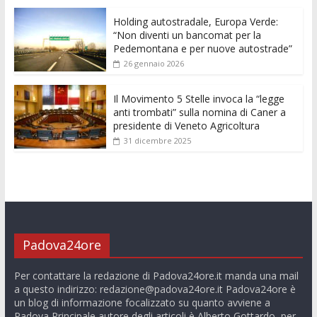
k
p
er
Holding autostradale, Europa Verde:
“Non diventi un bancomat per la
Pedemontana e per nuove autostrade”
26 gennaio 2026
Il Movimento 5 Stelle invoca la “legge
anti trombati” sulla nomina di Caner a
presidente di Veneto Agricoltura
31 dicembre 2025
Padova24ore
Per contattare la redazione di Padova24ore.it manda una mail
a questo indirizzo:
redazione@padova24ore.it
Padova24ore è
un blog di informazione focalizzato su quanto avviene a
Padova Principale autore degli articoli è Alberto Gottardo, per