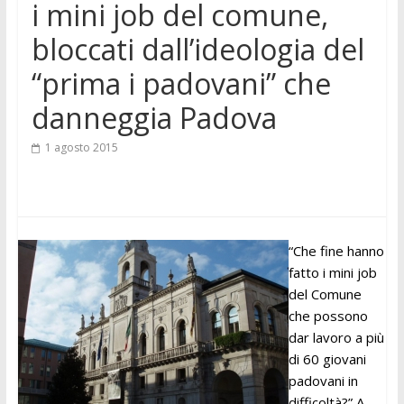
i mini job del comune,
bloccati dall’ideologia del
“prima i padovani” che
danneggia Padova
1 agosto 2015
“Che fine hanno
fatto i mini job
del Comune
che possono
dar lavoro a più
di 60 giovani
padovani in
difficoltà?” A