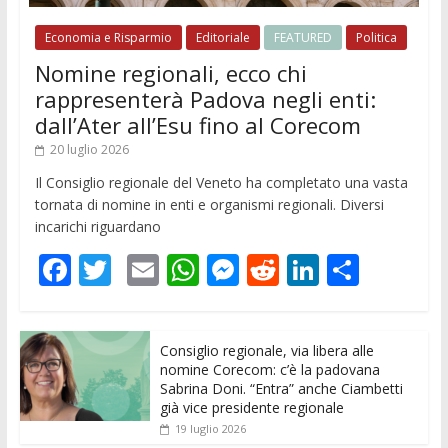
Economia e Risparmio
Editoriale
FEATURED
Politica
Nomine regionali, ecco chi
rappresenterà Padova negli enti:
dall’Ater all’Esu fino al Corecom
20 luglio 2026
Il Consiglio regionale del Veneto ha completato una vasta
tornata di nomine in enti e organismi regionali. Diversi
incarichi riguardano
F
T
E
W
M
R
Li
C
ac
w
m
h
e
e
n
o
e
itt
ai
at
ss
d
k
n
Consiglio regionale, via libera alle
b
er
l
s
e
di
e
di
nomine Corecom: c’è la padovana
o
A
n
t
dI
vi
Sabrina Doni. “Entra” anche Ciambetti
già vice presidente regionale
o
p
g
n
di
19 luglio 2026