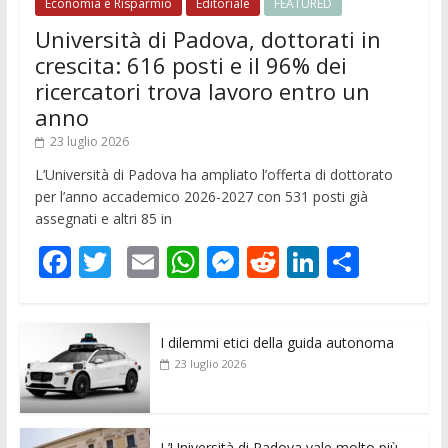
Economia e Risparmio
Editoriale
FEATURED
Università di Padova, dottorati in
crescita: 616 posti e il 96% dei
ricercatori trova lavoro entro un
anno
23 luglio 2026
L’Università di Padova ha ampliato l’offerta di dottorato
per l’anno accademico 2026-2027 con 531 posti già
assegnati e altri 85 in
F
T
E
W
M
R
Li
C
ac
w
m
h
e
e
n
o
e
itt
ai
at
ss
d
k
n
I dilemmi etici della guida autonoma
b
er
l
s
e
di
e
di
23 luglio 2026
o
A
n
t
dI
vi
o
p
g
n
di
L’Università di Padova vale molto più