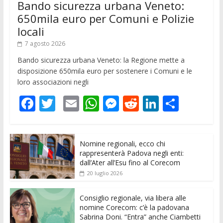
Bando sicurezza urbana Veneto:
650mila euro per Comuni e Polizie
locali
7 agosto 2026
Bando sicurezza urbana Veneto: la Regione mette a
disposizione 650mila euro per sostenere i Comuni e le
loro associazioni negli
F
T
E
W
M
R
Li
C
ac
w
m
h
e
e
n
o
e
itt
ai
at
ss
d
k
n
Nomine regionali, ecco chi
b
er
l
s
e
di
e
di
rappresenterà Padova negli enti:
o
A
n
t
dI
vi
dall’Ater all’Esu fino al Corecom
20 luglio 2026
o
p
g
n
di
k
p
er
Consiglio regionale, via libera alle
nomine Corecom: c’è la padovana
Sabrina Doni. “Entra” anche Ciambetti