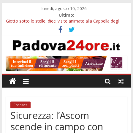
lunedì, agosto 10, 2026
Ultimo:
Giotto sotto le stelle, dieci visite animate alla Cappella degli
Scrovegni a settembre
Notizie di Padova alle ore 23: borse Eni, musei gratuiti e
scadenze universitarie
Concorso Claudio Scimone, 14mila euro ai giovani musicisti:
candidature entro ottobre
Gemellaggi internazionali, 100mila euro ai Comuni veneti:
domande entro il 7 settembre
Alloggi ESU Padova 2026-2027: requisiti, scadenze e domanda
per ottenere un posto letto
Cronaca
Sicurezza: l’Ascom
scende in campo con