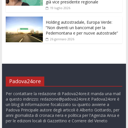
già vice presidente regionale
19 luglio 2026
Holding autostradale, Europa Verde:
“Non diventi un bancomat per la
Pedemontana e per nuove autostrade”
26 gennaio 2026
Padova24ore
Per contattare la redazione di Padova24ore.it manda una mail
a questo indirizzo:
redazione@padova24ore.it
Padova24ore è
un blog di informazione focalizzato su quanto avviene a
Padova Principale autore degli articoli è Alberto Gottardo, per
anni giornalista di cronaca nera e politica per l'Agenzia Ansa e
per le edizioni locali di Gazzettino e Corriere del Veneto