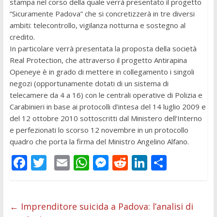
stampa nel corso della quale verrà presentato il progetto
“Sicuramente Padova” che si concretizzerà in tre diversi
ambiti: telecontrollo, vigilanza notturna e sostegno al
credito.
In particolare verrà presentata la proposta della società
Real Protection, che attraverso il progetto Antirapina
Openeye è in grado di mettere in collegamento i singoli
negozi (opportunamente dotati di un sistema di
telecamere da 4 a 16) con le centrali operative di Polizia e
Carabinieri in base ai protocolli d’intesa del 14 luglio 2009 e
del 12 ottobre 2010 sottoscritti dal Ministero dell’Interno
e perfezionati lo scorso 12 novembre in un protocollo
quadro che porta la firma del Ministro Angelino Alfano.
F
T
E
W
M
R
Li
C
ac
w
m
h
e
e
n
o
e
itt
ai
at
ss
d
k
n
b
er
l
s
e
di
e
di
←
Imprenditore suicida a Padova: l’analisi di