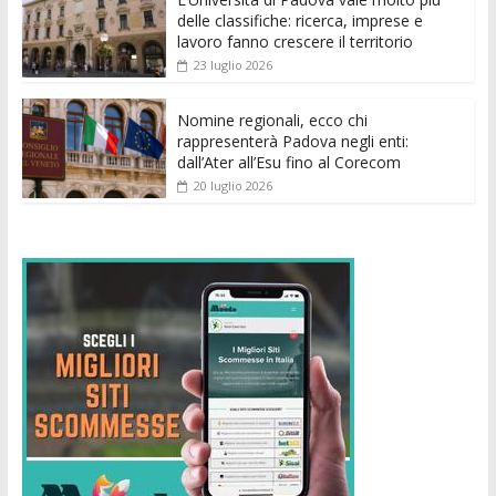
k
p
er
delle classifiche: ricerca, imprese e
lavoro fanno crescere il territorio
23 luglio 2026
Nomine regionali, ecco chi
rappresenterà Padova negli enti:
dall’Ater all’Esu fino al Corecom
20 luglio 2026