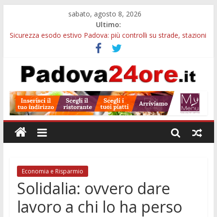
sabato, agosto 8, 2026
Ultimo:
Sicurezza esodo estivo Padova: più controlli su strade, stazioni
e treni
Calici di Stelle Arzergrande: astronomia, musica e sapori al
Casone Azzurro
Notizie di Padova alle ore 10: censimento a Monselice, arresto
antidroga e siccità
Notizie di Padova alle ore 23: maltrattamenti, arresto a
Limena e progetto Cool Shop
Bando sicurezza urbana Veneto: 650mila euro per Comuni e
Polizie locali
Economia e Risparmio
Solidalia: ovvero dare
lavoro a chi lo ha perso