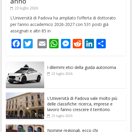
anno
23 luglio 2026
L’Università di Padova ha ampliato l’offerta di dottorato
per l’anno accademico 2026-2027 con 531 posti già
assegnati e altri 85 in
F
T
E
W
M
R
Li
C
ac
w
m
h
e
e
n
o
e
itt
ai
at
ss
d
k
n
I dilemmi etici della guida autonoma
b
er
l
s
e
di
e
di
23 luglio 2026
o
A
n
t
dI
vi
o
p
g
n
di
k
p
er
L’Università di Padova vale molto più
delle classifiche: ricerca, imprese e
lavoro fanno crescere il territorio
23 luglio 2026
Nomine regionali, ecco chi