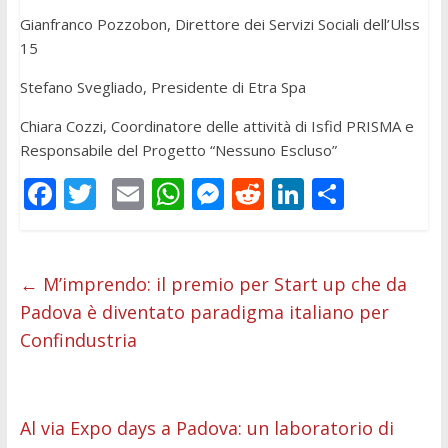
Gianfranco Pozzobon, Direttore dei Servizi Sociali dell’Ulss
15
Stefano Svegliado, Presidente di Etra Spa
Chiara Cozzi, Coordinatore delle attività di Isfid PRISMA e
Responsabile del Progetto “Nessuno Escluso”
F
T
E
W
M
R
Li
C
ac
w
m
h
e
e
n
o
e
itt
ai
at
ss
d
k
n
b
er
l
s
e
di
e
di
←
M’imprendo: il premio per Start up che da
Padova è diventato paradigma italiano per
o
A
n
t
dI
vi
Confindustria
o
p
g
n
di
k
p
er
Al via Expo days a Padova: un laboratorio di