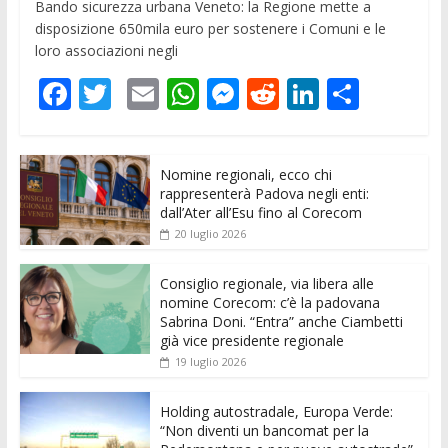
Bando sicurezza urbana Veneto: la Regione mette a
disposizione 650mila euro per sostenere i Comuni e le
loro associazioni negli
F
T
E
W
M
R
Li
C
ac
w
m
h
e
e
n
o
e
itt
ai
at
ss
d
k
n
Nomine regionali, ecco chi
b
er
l
s
e
di
e
di
rappresenterà Padova negli enti:
o
A
n
t
dI
vi
dall’Ater all’Esu fino al Corecom
20 luglio 2026
o
p
g
n
di
k
p
er
Consiglio regionale, via libera alle
nomine Corecom: c’è la padovana
Sabrina Doni. “Entra” anche Ciambetti
già vice presidente regionale
19 luglio 2026
Holding autostradale, Europa Verde:
“Non diventi un bancomat per la