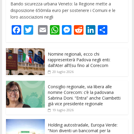
Bando sicurezza urbana Veneto: la Regione mette a
disposizione 650mila euro per sostenere i Comuni e le
loro associazioni negli
F
T
E
W
M
R
Li
C
ac
w
m
h
e
e
n
o
e
itt
ai
at
ss
d
k
n
Nomine regionali, ecco chi
b
er
l
s
e
di
e
di
rappresenterà Padova negli enti:
o
A
n
t
dI
vi
dall’Ater all’Esu fino al Corecom
20 luglio 2026
o
p
g
n
di
k
p
er
Consiglio regionale, via libera alle
nomine Corecom: c’è la padovana
Sabrina Doni. “Entra” anche Ciambetti
già vice presidente regionale
19 luglio 2026
Holding autostradale, Europa Verde:
“Non diventi un bancomat per la