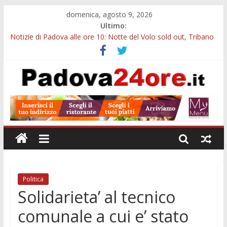
domenica, agosto 9, 2026
Ultimo:
Notizie di Padova alle ore 10: Notte del Volo sold out, Tribano
e festa oggi a Teolo
Campus estivo nei Musei Civici di Padova: arte e monumenti
per bambini e ragazzi
Galleria Cavour, cento opere di Diana Migliorato tra colore,
poesia e musica a Padova
Cinema Arena Romana, stasera la commedia di Antonio
Albanese sotto le stelle a Padova
Campo San Martino, il Museo della civiltà contadina apre gratis
durante la sagra
Politica
Solidarieta’ al tecnico
comunale a cui e’ stato