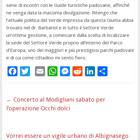
serie di incontri con le Guide turistiche padovane, affinché
ne venga data la massima divulgazione. Ritengo che
l’attuale politica del Verde impressa da questa Giunta abbia
trovato nel dr. Barbariol e in tutto il Settore Verde
un’ottima gestione, a cominciare dalla scelta di localizzare
la sede del Settore Verde proprio all’interno del Parco
d’Europa, uno dei maggiori e più prestigiosi parchi padovani
e di cui come cittadino mi sento fiero.
F
T
E
W
M
R
Li
C
ac
w
m
h
e
e
n
o
e
itt
ai
at
ss
d
k
n
b
er
l
s
e
di
e
di
←
Concerto al Modigliani sabato per
l’operazione Occhi dolci
o
A
n
t
dI
vi
o
p
g
n
di
k
p
er
Vorrei essere un vigile urbano di Albignasego