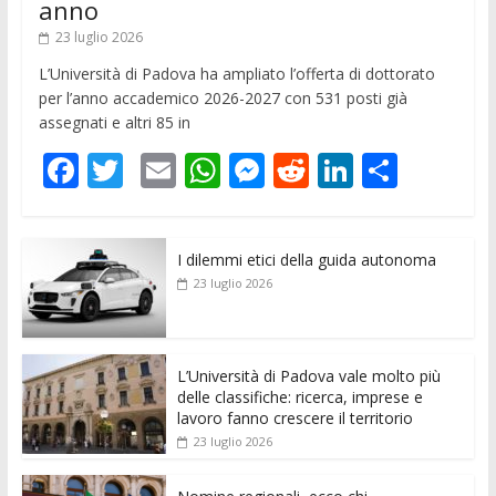
anno
23 luglio 2026
L’Università di Padova ha ampliato l’offerta di dottorato
per l’anno accademico 2026-2027 con 531 posti già
assegnati e altri 85 in
F
T
E
W
M
R
Li
C
ac
w
m
h
e
e
n
o
e
itt
ai
at
ss
d
k
n
I dilemmi etici della guida autonoma
b
er
l
s
e
di
e
di
23 luglio 2026
o
A
n
t
dI
vi
o
p
g
n
di
k
p
er
L’Università di Padova vale molto più
delle classifiche: ricerca, imprese e
lavoro fanno crescere il territorio
23 luglio 2026