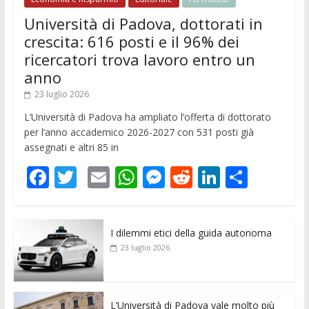
Università di Padova, dottorati in
crescita: 616 posti e il 96% dei
ricercatori trova lavoro entro un
anno
23 luglio 2026
L’Università di Padova ha ampliato l’offerta di dottorato
per l’anno accademico 2026-2027 con 531 posti già
assegnati e altri 85 in
F
T
E
W
M
R
Li
C
ac
w
m
h
e
e
n
o
e
itt
ai
at
ss
d
k
n
I dilemmi etici della guida autonoma
b
er
l
s
e
di
e
di
23 luglio 2026
o
A
n
t
dI
vi
o
p
g
n
di
L’Università di Padova vale molto più