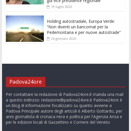
già vice presidente regionale
19 luglio 2026
Holding autostradale, Europa Verde:
“Non diventi un bancomat per la
Pedemontana e per nuove autostrade”
26 gennaio 2026
Padova24ore
Per contattare la redazione di Padova24ore.it manda una mail
a questo indirizzo:
redazione@padova24ore.it
Padova24ore è
un blog di informazione focalizzato su quanto avviene a
Padova Principale autore degli articoli è Alberto Gottardo, per
anni giornalista di cronaca nera e politica per l'Agenzia Ansa e
per le edizioni locali di Gazzettino e Corriere del Veneto