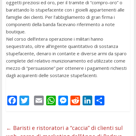
oggetti preziosi ed oro, per il tramite di “compro-oro” o
barattando lo stupefacente con i gioielli appartenenti alle
famiglie dei clienti. Per l’abbigliamento di gran firma i
componenti della banda facevano riferimento a note
boutique.
Nel corso dell’intera operazione i militari hanno
sequestrato, oltre all’ingente quantitativo di sostanza
stupefacente, denaro in contante e diverse armi da sparo
complete del relativo munizionamento ed utilizzate come
mezzo di “persuasione” per ottenere i pagamenti richiesti
dagli acquirenti delle sostanze stupefacenti.
F
T
E
W
M
R
Li
C
ac
w
m
h
e
e
n
o
e
itt
ai
at
ss
d
k
n
b
er
l
s
e
di
e
di
←
Baristi e ristoratori a “caccia” di clienti sul