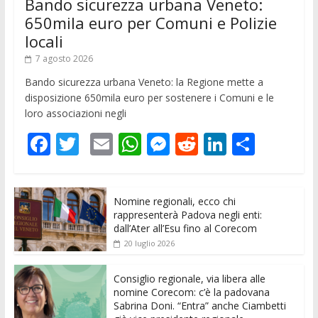
Bando sicurezza urbana Veneto:
650mila euro per Comuni e Polizie
locali
7 agosto 2026
Bando sicurezza urbana Veneto: la Regione mette a
disposizione 650mila euro per sostenere i Comuni e le
loro associazioni negli
F
T
E
W
M
R
Li
C
ac
w
m
h
e
e
n
o
e
itt
ai
at
ss
d
k
n
Nomine regionali, ecco chi
b
er
l
s
e
di
e
di
rappresenterà Padova negli enti:
o
A
n
t
dI
vi
dall’Ater all’Esu fino al Corecom
20 luglio 2026
o
p
g
n
di
k
p
er
Consiglio regionale, via libera alle
nomine Corecom: c’è la padovana
Sabrina Doni. “Entra” anche Ciambetti