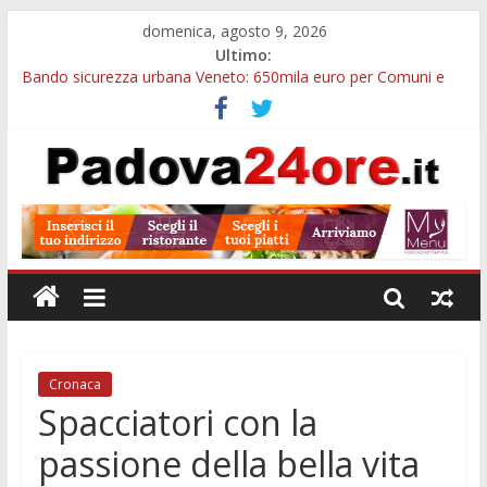
domenica, agosto 9, 2026
Ultimo:
Bando sicurezza urbana Veneto: 650mila euro per Comuni e
Polizie locali
Restauro 2026, chiuse le domande: 2,5 milioni per formare
nuove competenze in Veneto
Calici di Stelle Arzergrande: astronomia, musica e sapori al
Casone Azzurro
Notizie di Padova alle ore 10: censimento a Monselice, arresto
antidroga e siccità
Notizie di Padova alle ore 23: maltrattamenti, arresto a
Limena e progetto Cool Shop
Cronaca
Spacciatori con la
passione della bella vita