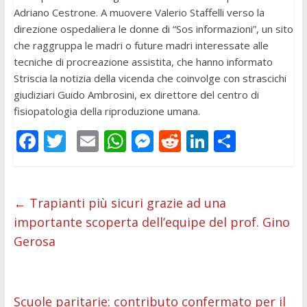
Adriano Cestrone. A muovere Valerio Staffelli verso la
direzione ospedaliera le donne di “Sos informazioni”, un sito
che raggruppa le madri o future madri interessate alle
tecniche di procreazione assistita, che hanno informato
Striscia la notizia della vicenda che coinvolge con strascichi
giudiziari Guido Ambrosini, ex direttore del centro di
fisiopatologia della riproduzione umana.
F
T
E
W
M
R
Li
C
ac
w
m
h
e
e
n
o
e
itt
ai
at
ss
d
k
n
b
er
l
s
e
di
e
di
←
Trapianti più sicuri grazie ad una
importante scoperta dell’equipe del prof. Gino
o
A
n
t
dI
vi
Gerosa
o
p
g
n
di
k
p
er
Scuole paritarie: contributo confermato per il