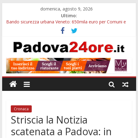
domenica, agosto 9, 2026
Ultimo:
Bando sicurezza urbana Veneto: 650mila euro per Comuni e
Polizie locali
Restauro 2026, chiuse le domande: 2,5 milioni per formare
nuove competenze in Veneto
Calici di Stelle Arzergrande: astronomia, musica e sapori al
Casone Azzurro
Notizie di Padova alle ore 10: censimento a Monselice, arresto
antidroga e siccità
Notizie di Padova alle ore 23: maltrattamenti, arresto a
Limena e progetto Cool Shop
Cronaca
Striscia la Notizia
scatenata a Padova: in