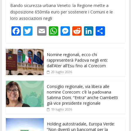
Bando sicurezza urbana Veneto: la Regione mette a
disposizione 650mila euro per sostenere i Comuni e le
loro associazioni negli
F
T
E
W
M
R
Li
C
ac
w
m
h
e
e
n
o
e
itt
ai
at
ss
d
k
n
Nomine regionali, ecco chi
b
er
l
s
e
di
e
di
rappresenterà Padova negli enti:
o
A
n
t
dI
vi
dall’Ater all’Esu fino al Corecom
20 luglio 2026
o
p
g
n
di
k
p
er
Consiglio regionale, via libera alle
nomine Corecom: c’è la padovana
Sabrina Doni. “Entra” anche Ciambetti
già vice presidente regionale
19 luglio 2026
Holding autostradale, Europa Verde:
“Non diventi un bancomat per la