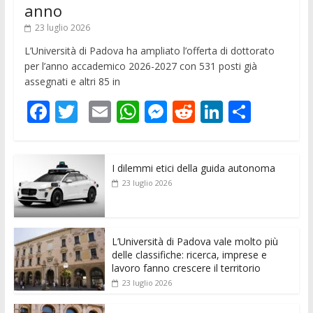
anno
23 luglio 2026
L’Università di Padova ha ampliato l’offerta di dottorato
per l’anno accademico 2026-2027 con 531 posti già
assegnati e altri 85 in
F
T
E
W
M
R
Li
C
ac
w
m
h
e
e
n
o
e
itt
ai
at
ss
d
k
n
I dilemmi etici della guida autonoma
b
er
l
s
e
di
e
di
23 luglio 2026
o
A
n
t
dI
vi
o
p
g
n
di
k
p
er
L’Università di Padova vale molto più
delle classifiche: ricerca, imprese e
lavoro fanno crescere il territorio
23 luglio 2026